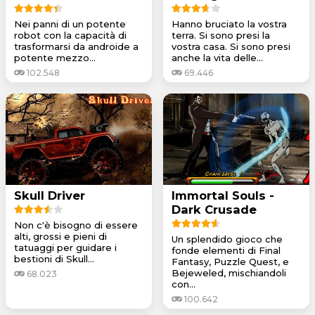
Nei panni di un potente
Hanno bruciato la vostra
robot con la capacità di
terra. Si sono presi la
trasformarsi da androide a
vostra casa. Si sono presi
potente mezzo...
anche la vita delle...
102.548
69.446
Skull Driver
Immortal Souls -
Dark Crusade
Non c'è bisogno di essere
alti, grossi e pieni di
Un splendido gioco che
tatuaggi per guidare i
fonde elementi di Final
bestioni di Skull...
Fantasy, Puzzle Quest, e
Bejeweled, mischiandoli
68.023
con...
100.642