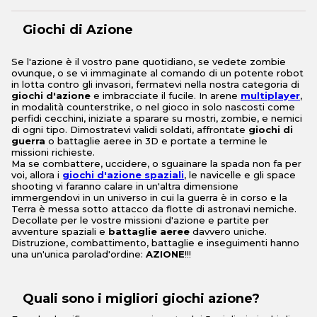
Giochi di Azione
Se l'azione è il vostro pane quotidiano, se vedete zombie
ovunque, o se vi immaginate al comando di un potente robot
in lotta contro gli invasori, fermatevi nella nostra categoria di
giochi d'azione
e imbracciate il fucile. In arene
multiplayer
,
in modalità counterstrike, o nel gioco in solo nascosti come
perfidi cecchini, iniziate a sparare su mostri, zombie, e nemici
di ogni tipo. Dimostratevi validi soldati, affrontate
giochi di
guerra
o battaglie aeree in 3D e portate a termine le
missioni richieste.
Ma se combattere, uccidere, o sguainare la spada non fa per
voi, allora i
giochi d'azione spaziali
, le navicelle e gli space
shooting vi faranno calare in un'altra dimensione
immergendovi in un universo in cui la guerra è in corso e la
Terra è messa sotto attacco da flotte di astronavi nemiche.
Decollate per le vostre missioni d'azione e partite per
avventure spaziali e
battaglie aeree
davvero uniche.
Distruzione, combattimento, battaglie e inseguimenti hanno
una un'unica parolad'ordine:
AZIONE
!!!
Quali sono i migliori giochi azione?