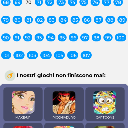
68
69
70
71
72
73
74
75
76
77
78
79
80
81
82
83
84
85
86
87
88
89
90
91
92
93
94
95
96
97
98
99
100
101
102
103
104
105
106
107
I nostri giochi non finiscono mai:
MAKE-UP
PICCHIADURO
CARTOONS