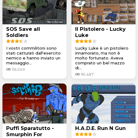
SOS Save all
Il Pistolero - Lucky
Soldiers
Luke
I vostri commilitoni sono
Lucky Luke è un pistolero
stati catturati dall'esercito
innamorato, ma non è
nemico e hanno inviato un
molto fortunato. Aveva
messaggio...
comprato un bel mazzo
di...
116.049
95.487
Puffi Sparatutto -
H.A.D.E. Run N Gun
Smurphin For