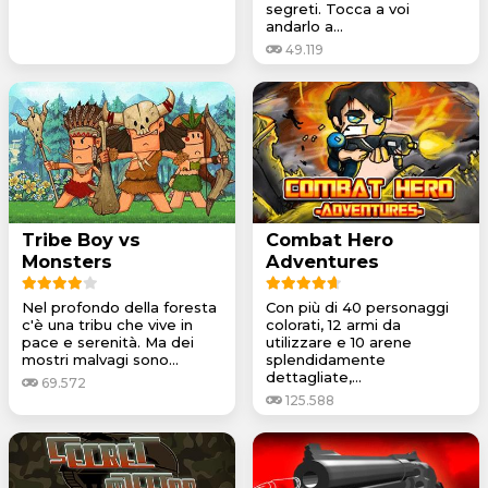
segreti. Tocca a voi
andarlo a...
49.119
Tribe Boy vs
Combat Hero
Monsters
Adventures
Nel profondo della foresta
Con più di 40 personaggi
c'è una tribu che vive in
colorati, 12 armi da
pace e serenità. Ma dei
utilizzare e 10 arene
mostri malvagi sono...
splendidamente
dettagliate,...
69.572
125.588