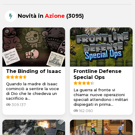
Novità in
Azione
(3095)
The Binding of Isaac
Frontline Defense
Special Ops
Quando la madre di Isaac
cominciò a sentire la voce
La guerra al fronte vi
di Dio che le chiedeva un
chiama: nuove operazioni
sacrificio a...
speciali attendono i militari
dispiegati in prima...
309.137
162.060