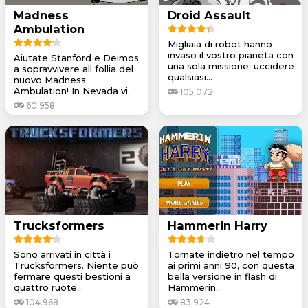
Madness
Droid Assault
Ambulation
Migliaia di robot hanno
invaso il vostro pianeta con
Aiutate Stanford e Deimos
una sola missione: uccidere
a sopravvivere all follia del
qualsiasi...
nuovo Madness
Ambulation! In Nevada vi...
105.072
60.958
Trucksformers
Hammerin Harry
Sono arrivati in città i
Tornate indietro nel tempo
Trucksformers. Niente può
ai primi anni 90, con questa
fermare questi bestioni a
bella versione in flash di
quattro ruote...
Hammerin...
104.968
83.924