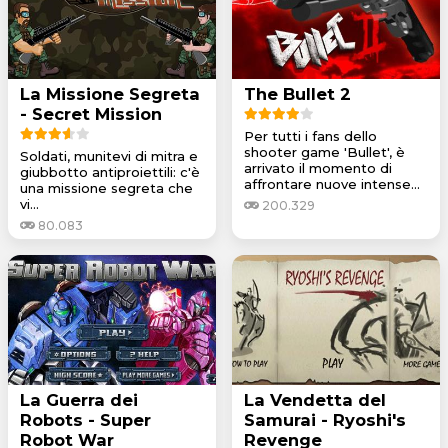
La Missione Segreta
The Bullet 2
- Secret Mission
Per tutti i fans dello
shooter game 'Bullet', è
Soldati, munitevi di mitra e
arrivato il momento di
giubbotto antiproiettili: c'è
affrontare nuove intense...
una missione segreta che
vi...
200.329
80.083
La Guerra dei
La Vendetta del
Robots - Super
Samurai - Ryoshi's
Robot War
Revenge