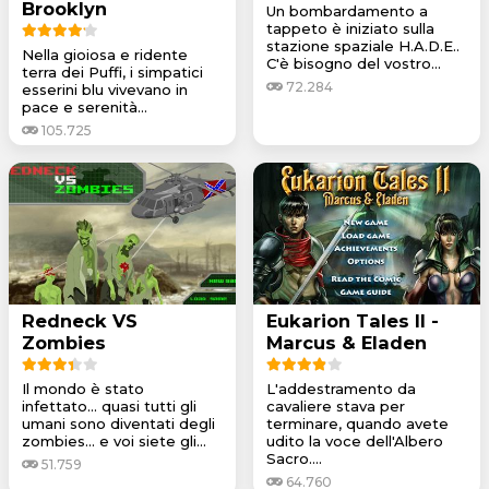
Brooklyn
Un bombardamento a
tappeto è iniziato sulla
stazione spaziale H.A.D.E..
Nella gioiosa e ridente
C'è bisogno del vostro...
terra dei Puffi, i simpatici
72.284
esserini blu vivevano in
pace e serenità...
105.725
Redneck VS
Eukarion Tales II -
Zombies
Marcus & Eladen
Il mondo è stato
L'addestramento da
infettato... quasi tutti gli
cavaliere stava per
umani sono diventati degli
terminare, quando avete
zombies... e voi siete gli...
udito la voce dell'Albero
Sacro....
51.759
64.760