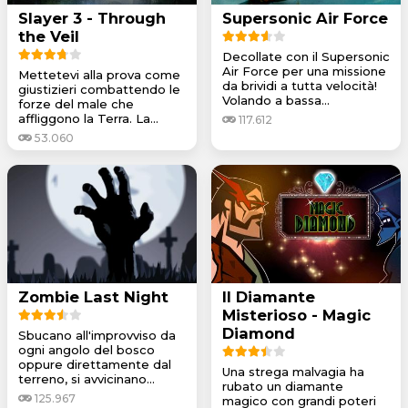
Slayer 3 - Through
Supersonic Air Force
the Veil
Decollate con il Supersonic
Air Force per una missione
Mettetevi alla prova come
da brividi a tutta velocità!
giustizieri combattendo le
Volando a bassa...
forze del male che
affliggono la Terra. La...
117.612
53.060
Zombie Last Night
Il Diamante
Misterioso - Magic
Diamond
Sbucano all'improvviso da
ogni angolo del bosco
oppure direttamente dal
Una strega malvagia ha
terreno, si avvicinano...
rubato un diamante
125.967
magico con grandi poteri