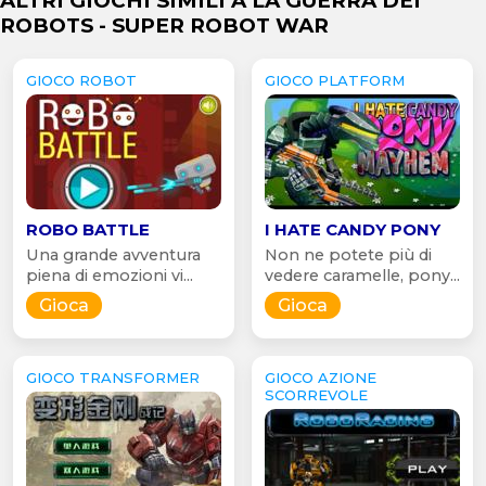
ALTRI GIOCHI SIMILI A LA GUERRA DEI
ROBOTS - SUPER ROBOT WAR
GIOCO ROBOT
GIOCO PLATFORM
ROBO BATTLE
I HATE CANDY PONY
Una grande avventura
Non ne potete più di
piena di emozioni vi...
vedere caramelle, pony...
Gioca
Gioca
GIOCO TRANSFORMER
GIOCO AZIONE
SCORREVOLE