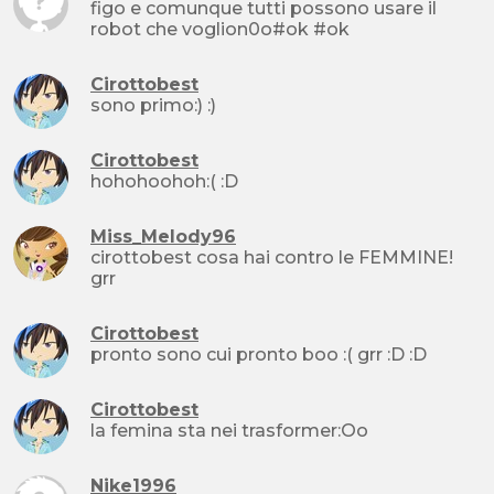
figo e comunque tutti possono usare il
robot che voglion0o#ok #ok
Cirottobest
sono primo:) :)
Cirottobest
hohohoohoh:( :D
Miss_Melody96
cirottobest cosa hai contro le FEMMINE!
grr
Cirottobest
pronto sono cui pronto boo :( grr :D :D
Cirottobest
la femina sta nei trasformer:Oo
Nike1996