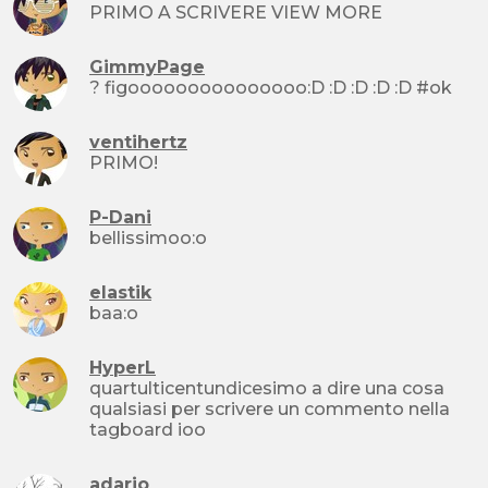
PRIMO A SCRIVERE VIEW MORE
GimmyPage
? figooooooooooooooo:D :D :D :D :D #ok
ventihertz
PRIMO!
P-Dani
bellissimoo:o
elastik
baa:o
HyperL
quartulticentundicesimo a dire una cosa
qualsiasi per scrivere un commento nella
tagboard ioo
adario