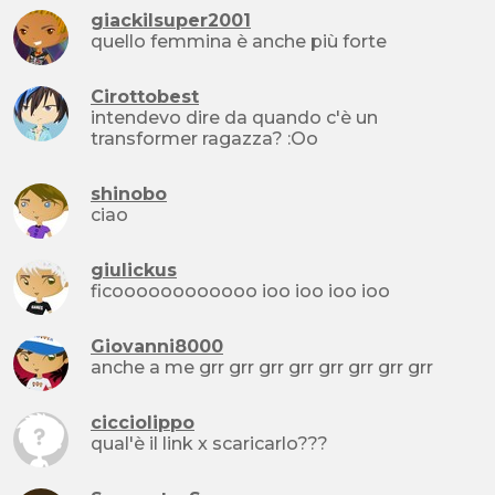
giackilsuper2001
quello femmina è anche più forte
Cirottobest
intendevo dire da quando c'è un
transformer ragazza? :Oo
shinobo
ciao
giulickus
ficoooooooooooo ioo ioo ioo ioo
Giovanni8000
anche a me grr grr grr grr grr grr grr grr
cicciolippo
qual'è il link x scaricarlo???