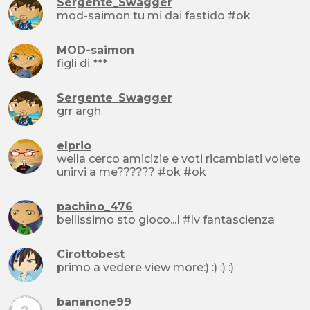
Sergente_Swagger
mod-saimon tu mi dai fastido #ok
MOD-saimon
figli di ***
Sergente_Swagger
grr argh
elprio
wella cerco amicizie e voti ricambiati volete
unirvi a me?????? #ok #ok
pachino_476
bellissimo sto gioco...I #lv fantascienza
Cirottobest
primo a vedere view more:) :) :) :)
bananone99