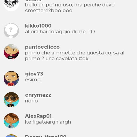
bello un po' noioso, ma perche devo
smettere?boo boo
kikko1000
allora hai coraggio di me .. :D
puntoeclicco
primo che ammette che questa corsa al
primo ? una cavolata #ok
giov73
esimo
enrymazz
nono
AlexRap01
ke figataargh argh