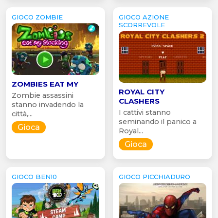
GIOCO ZOMBIE
GIOCO AZIONE
SCORREVOLE
ZOMBIES EAT MY
ROYAL CITY
Zombie assassini
CLASHERS
stanno invadendo la
I cattivi stanno
città,...
seminando il panico a
Gioca
Royal...
Gioca
GIOCO BEN10
GIOCO PICCHIADURO