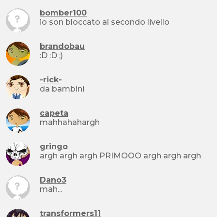
bomber100
io son bloccato al secondo livello
brandobau
:D :D ;)
-rick-
da bambini
capeta
mahhahahargh
gringo
argh argh argh PRIMOOO argh argh argh
Dano3
mah...
transformers11