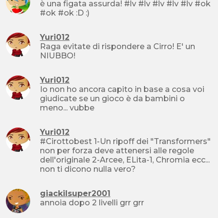
è una figata assurda! #lv #lv #lv #lv #lv #ok
#ok #ok :D :)
Yuri012
Raga evitate di rispondere a Cirro! E' un
NIUBBO!
Yuri012
Io non ho ancora capito in base a cosa voi
giudicate se un gioco è da bambini o
meno... vubbe
Yuri012
#Cirottobest 1-Un ripoff dei "Transformers"
non per forza deve attenersi alle regole
dell'originale 2-Arcee, ELita-1, Chromia ecc...
non ti dicono nulla vero?
giackilsuper2001
annoia dopo 2 livelli grr grr