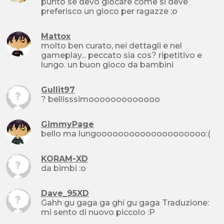
punto se devo giocare come si deve
preferisco un gioco per ragazze :o
Mattox
molto ben curato, nei dettagli e nel
gameplay... peccato sia cos? ripetitivo e
lungo. un buon gioco da bambini
Gullit97
? bellisssimooooooooooooo
GimmyPage
bello ma lungoooooooooooooooooooo:(
KORAM-XD
da bimbi :o
Dave_95XD
Gahh gu gaga ga ghi gu gaga Traduzione:
mi sento di nuovo piccolo :P