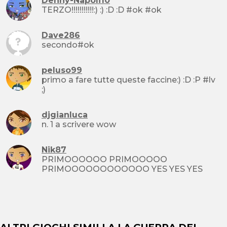
Denny-Napoli10
TERZO!!!!!!!!!!!:) :) :D :D #ok #ok
Dave286
secondo#ok
peluso99
primo a fare tutte queste faccine:) :D :P #lv
;)
djgianluca
n. 1 a scrivere wow
Nik87
PRIMOOOOOO PRIMOOOOO
PRIMOOOOOOOOOOOO YES YES YES