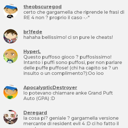
theobscuregod
certo che gargamella che riprende le frasi di
RE 4 non ? proprio il caso -.-"
br1fede
hahaha bellissimo! ci sn pure le cheats!
HyperL
Questo puffoso gioco ? puffosissimo!
Intanto i puffi sono puffosi, per non parlare
delle puffe puffose! (chi ha capito se ? un
insulto o un complimento?):Oo ioo
ApocalypticDestroyer
lo potevano chiamare anke Grand Puft
Auto (GPA) :D
Deregard
la cosa pi? geniale ? gargamella versione
mercante di resident evil 4 :D ci ho fatto il