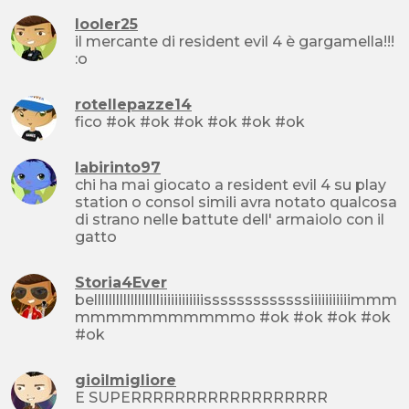
looler25
il mercante di resident evil 4 è gargamella!!!
:o
rotellepazze14
fico #ok #ok #ok #ok #ok #ok
labirinto97
chi ha mai giocato a resident evil 4 su play
station o consol simili avra notato qualcosa
di strano nelle battute dell' armaiolo con il
gatto
Storia4Ever
belllllllllllllllllliiiiiiiiiiiisssssssssssssiiiiiiiiiiimmm
mmmmmmmmmmmo #ok #ok #ok #ok
#ok
gioilmigliore
E SUPERRRRRRRRRRRRRRRRRR