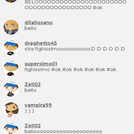
BELOOOOOOOOOOOOOOOOOOOOOO
OOOOOOOOOOOOOOOO #ok
dilallosanu
bello
draghetto45
stra fighissimoooooooooo:D :D :D :D :D :D
supersimo01
fighissimo #ok #ok #ok #ok #ok #ok
Zell02
bello
vampira99
:) :) :)
Zell02
bellooooooooooooooooooooo