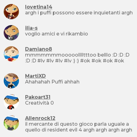
lovetina14
argh i puffi possono essere inquietanti argh
ilia-s
voglio amici e vi rikambio
Damiano8
mmmmmmmooooolllltttoo belllo :D :D :D
:D :D #lv #lv #lv #lv :) :) #ok #ok #ok #ok
MartiXD
Ahahahah Puffi ahhah
Pakoart31
Creatività 0
Allenrock12
il mercante di questo gioco parla uguale a
quello di resident evil 4 argh argh argh argh