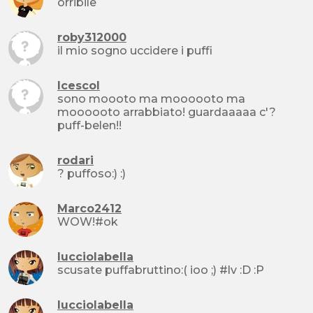
orribile
roby312000
il mio sogno uccidere i puffi
lcescol
sono moooto ma moooooto ma
moooooto arrabbiato! guardaaaaa c'?
puff-belen!!
rodari
? puffoso:) :)
Marco2412
WOW!#ok
lucciolabella
scusate puffabruttino:( ioo ;) #lv :D :P
lucciolabella