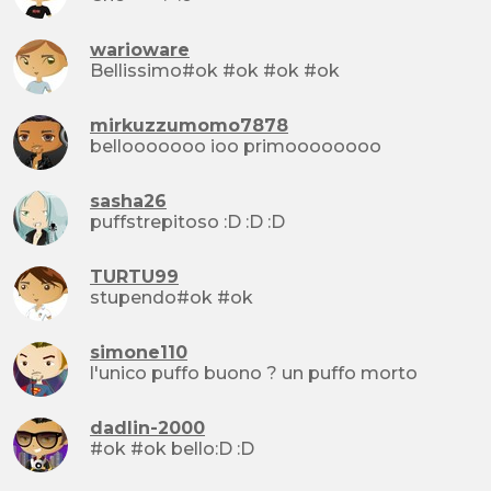
warioware
Bellissimo#ok #ok #ok #ok
mirkuzzumomo7878
bellooooooo ioo primoooooooo
sasha26
puffstrepitoso :D :D :D
TURTU99
stupendo#ok #ok
simone110
l'unico puffo buono ? un puffo morto
dadlin-2000
#ok #ok bello:D :D