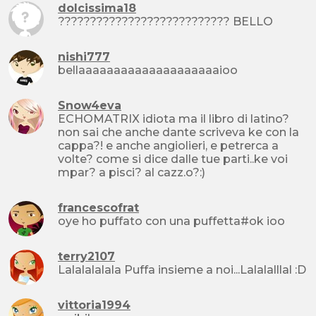
dolcissima18
??????????????????????????? BELLO
nishi777
bellaaaaaaaaaaaaaaaaaaaaioo
Snow4eva
ECHOMATRIX idiota ma il libro di latino?
non sai che anche dante scriveva ke con la
cappa?! e anche angiolieri, e petrerca a
volte? come si dice dalle tue parti..ke voi
mpar? a pisci? al cazz.o?:)
francescofrat
oye ho puffato con una puffetta#ok ioo
terry2107
Lalalalalala Puffa insieme a noi...Lalalalllal :D
vittoria1994