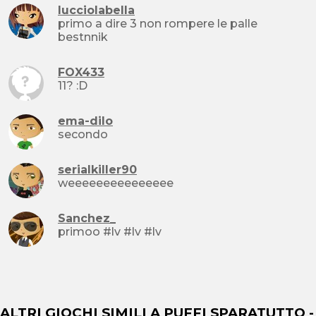
lucciolabella
primo a dire 3 non rompere le palle
bestnnik
FOX433
11? :D
ema-dilo
secondo
serialkiller90
weeeeeeeeeeeeeee
Sanchez_
primoo #lv #lv #lv
ALTRI GIOCHI SIMILI A PUFFI SPARATUTTO -