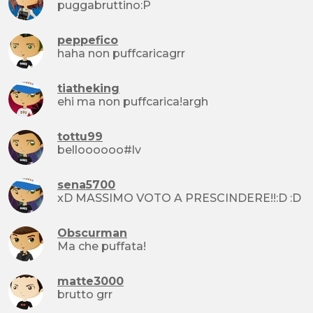
puggabruttino:P
peppefico
haha non puffcaricagrr
tiatheking
ehi ma non puffcarica!argh
tottu99
belloooooo#lv
sena5700
xD MASSIMO VOTO A PRESCINDERE!!:D :D
Obscurman
Ma che puffata!
matte3000
brutto grr