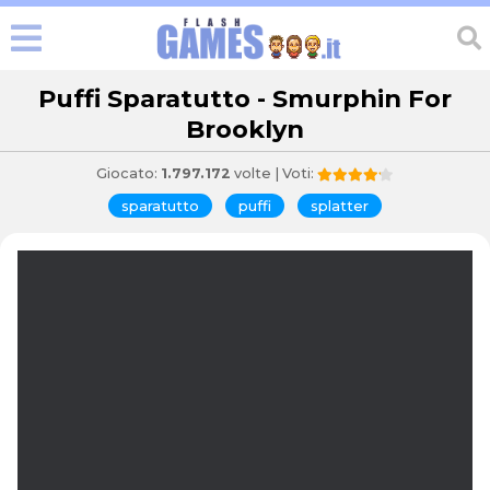
Puffi Sparatutto - Smurphin For
Brooklyn
Giocato:
1.797.172
volte | Voti:
sparatutto
puffi
splatter