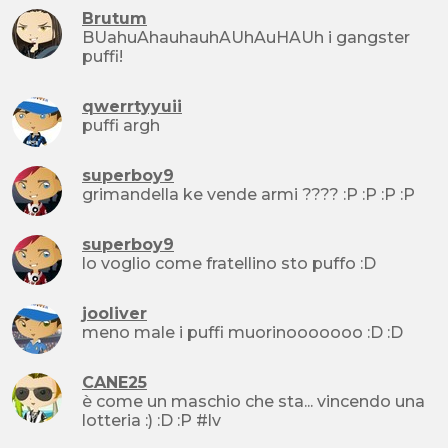
Brutum
BUahuAhauhauhAUhAuHAUh i gangster
puffi!
qwerrtyyuii
puffi argh
superboy9
grimandella ke vende armi ???? :P :P :P :P
superboy9
lo voglio come fratellino sto puffo :D
jooliver
meno male i puffi muorinooooooo :D :D
CANE25
è come un maschio che sta... vincendo una
lotteria :) :D :P #lv