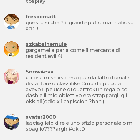
cosplay
frescomatt
questo si che ? il grande puffo ma mafioso
xd :D
azkabainemule
gargamella parla come il mercante di
resident evil 4!
Snow4eva
u..cosa m sn xsa..ma guarda,1altro banale
disfattore d classifike.Cmq da piccola
avevo il peluche di quattroki in regalo col
dash e il mio obiettivo era strappargli gli
okkiali(odio x i capiscioni?bah!)
avatar2000
lasciaglielo dire e uno sfizio personale o mi
sbaglio????argh #ok :D