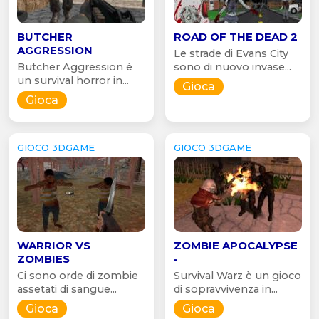
BUTCHER
ROAD OF THE DEAD 2
AGGRESSION
Le strade di Evans City
Butcher Aggression è
sono di nuovo invase...
un survival horror in...
Gioca
Gioca
GIOCO 3DGAME
GIOCO 3DGAME
WARRIOR VS
ZOMBIE APOCALYPSE
ZOMBIES
-
Ci sono orde di zombie
Survival Warz è un gioco
assetati di sangue...
di sopravvivenza in...
Gioca
Gioca