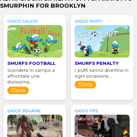
SMURPHIN FOR BROOKLYN
GIOCO CALCIO
GIOCO PUFFI
SMURFS FOOTBALL
SMURFS PENALTY
Scendete in campo a
I puffi sanno divertirsi in
affrontate una
ogni occasione,...
durissima...
Gioca
Gioca
GIOCO 3DGAME
GIOCO FPS