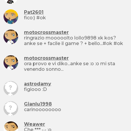
Pat2601
fico:) #ok
motocrossmaster
ringrazio mooooolto lollo9898 xk kos?
anke se + facile il game ? + bello...#ok #ok
motocrossmaster
ora provo e vi diko...anke se :o :o mi sta
venendo sonno...
astrodamy
figiooo :D
Gianlu1998
carinoooooooo
Weawer
Che *** -.- :o