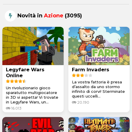
Novità in
Azione
(3095)
Legyfare Wars
Farm Invaders
Online
La vostra fattoria è presa
d’assalto da uno stormo
Un rivoluzionario gioco
infinito di corvi! Sterminate
sparatutto multigiocatore
questi uccelli...
in 3D vi aspetta! Vi trovate
in Legyfare Wars, un...
20.190
16.013