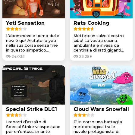
Yeti Sensation
Rats Cooking
L’abominevole uomo delle
Mettete in salvo il vostro
nevi è qui! Aiutate lo yeti
cibo! La vostra cucina
nella sua corsa senza fine
ambulante è invasa da
in questo simpatico...
centinaia di ratti giganti...
24.033
23.289
Special Strike DLC1
Cloud Wars Snowfall
I reparti d’assalto di
E’ in corso una battaglia
Special Strike vi aspettano
meteorologica tra le
per un’entusiasmante
nuvole protagoniste di