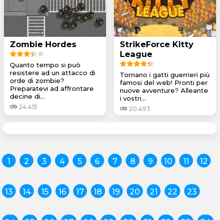
Zombie Hordes
StrikeForce Kitty
League
Quanto tempo si può
resistere ad un attacco di
Tornano i gatti guerrieri più
orde di zombie?
famosi del web! Pronti per
Preparatevi ad affrontare
nuove avventure? Alleante
decine di...
i vostri...
24.415
20.493
1
2
3
4
5
6
7
8
9
10
11
12
13
14
15
16
17
18
19
20
21
22
23