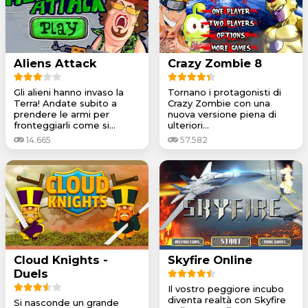
Aliens Attack
Crazy Zombie 8
Gli alieni hanno invaso la
Tornano i protagonisti di
Terra! Andate subito a
Crazy Zombie con una
prendere le armi per
nuova versione piena di
fronteggiarli come si...
ulteriori...
14.665
57.582
Cloud Knights -
Skyfire Online
Duels
Il vostro peggiore incubo
diventa realtà con Skyfire
Si nasconde un grande