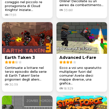
Online! Decollate su un
coraggio nel piccolo re
aereo da combattimento...
protagonista di Cloud
Knights! Iniziate...
33.661
17.511
Earth Taken 3
Advanced L-Fare
Continuate a lottare nel
Ecco a voi uno sparatutto
terzo episodio della serie
multiplayer fuori dal
di Earth Taken! Siete
comune! Avete dieci
prigionieri degli alieni...
mappe diverse, una
grafica...
30.119
18.929