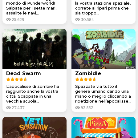
mondo di Punderworld!
la vostra stazione spaziale,
Salpate per i sette mari,
correte ai ripari prima che
assalite le navi...
sia troppo...
25.629
30.584
Dead Swarm
Zombidle
L’apocalisse di zombie ha
Spazzate via tutto il
raggiunto anche la vostra
genere umano dando una
città. Scappate in una
mano o meglio cliccando a
vecchia scuola...
ripetizione nell’apocalisse...
27.437
93.552