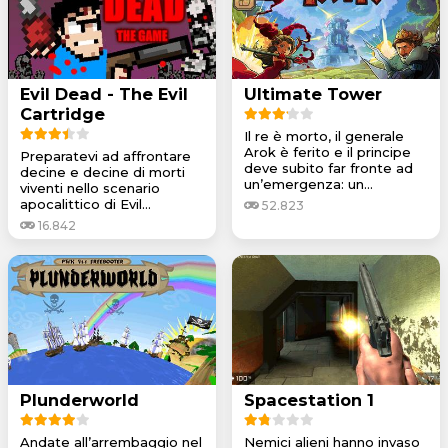
Evil Dead - The Evil
Ultimate Tower
Cartridge
Il re è morto, il generale
Arok è ferito e il principe
Preparatevi ad affrontare
deve subito far fronte ad
decine e decine di morti
un’emergenza: un...
viventi nello scenario
apocalittico di Evil...
52.823
16.842
Plunderworld
Spacestation 1
Andate all’arrembaggio nel
Nemici alieni hanno invaso