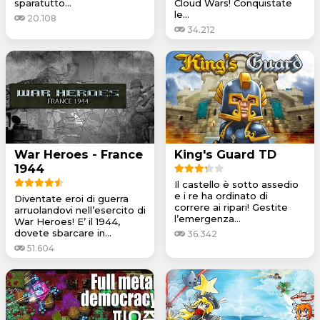
sparatutto...
Cloud Wars! Conquistate
le...
20.108
34.212
War Heroes - France
King's Guard TD
1944
Il castello è sotto assedio
e i re ha ordinato di
Diventate eroi di guerra
correre ai ripari! Gestite
arruolandovi nell’esercito di
l’emergenza...
War Heroes! E’ il 1944,
dovete sbarcare in...
36.342
51.604