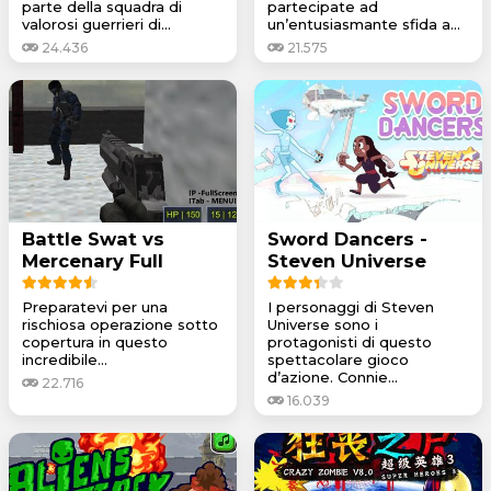
parte della squadra di
partecipate ad
valorosi guerrieri di...
un’entusiasmante sfida a...
24.436
21.575
Battle Swat vs
Sword Dancers -
Mercenary Full
Steven Universe
Preparatevi per una
I personaggi di Steven
rischiosa operazione sotto
Universe sono i
copertura in questo
protagonisti di questo
incredibile...
spettacolare gioco
d’azione. Connie...
22.716
16.039