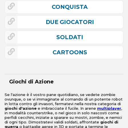
CONQUISTA
DUE GIOCATORI
SOLDATI
CARTOONS
Giochi di Azione
Se l'azione è il vostro pane quotidiano, se vedete zombie
ovunque, o se vi immaginate al comando di un potente robot
in lotta contro gli invasori, fermatevi nella nostra categoria di
giochi d'azione
e imbracciate il fucile. In arene
multiplayer
,
in modalità counterstrike, o nel gioco in solo nascosti come
perfidi cecchini, iniziate a sparare su mostri, zombie, e nemici
di ogni tipo. Dimostratevi validi soldati, affrontate
giochi di
guerra
o battaglie aeree in 3D e portate a termine le