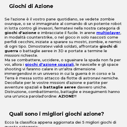
Giochi di Azione
Se l'azione è il vostro pane quotidiano, se vedete zombie
ovunque, o se vi immaginate al comando di un potente robot
in lotta contro gli invasori, fermatevi nella nostra categoria di
giochi d'azione
e imbracciate il fucile. In arene
multiplayer
,
in modalità counterstrike, o nel gioco in solo nascosti come
perfidi cecchini, iniziate a sparare su mostri, zombie, e nemici
di ogni tipo. Dimostratevi validi soldati, affrontate
giochi di
guerra
o battaglie aeree in 3D e portate a termine le
missioni richieste.
Ma se combattere, uccidere, o sguainare la spada non fa per
voi, allora i
giochi d'azione spaziali
, le navicelle e gli space
shooting vi faranno calare in un'altra dimensione
immergendovi in un universo in cui la guerra è in corso e la
Terra è messa sotto attacco da flotte di astronavi nemiche.
Decollate per le vostre missioni d'azione e partite per
avventure spaziali e
battaglie aeree
davvero uniche.
Distruzione, combattimento, battaglie e inseguimenti hanno
una un'unica parolad'ordine:
AZIONE
!!!
Quali sono i migliori giochi azione?
Ecco la classifica appena aggiornata dei 5 migliori giochi di
questa categoria: