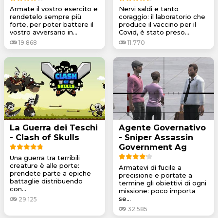
Armate il vostro esercito e
Nervi saldi e tanto
rendetelo sempre più
coraggio: il laboratorio che
forte, per poter battere il
produce il vaccino per il
vostro avversario in...
Covid, è stato preso...
19.868
11.770
La Guerra dei Teschi
Agente Governativo
- Clash of Skulls
- Sniper Assassin
Government Ag
Una guerra tra terribili
creature è alle porte:
Armatevi di fucile a
prendete parte a epiche
precisione e portate a
battaglie distribuendo
termine gli obiettivi di ogni
con...
missione: poco importa
se...
29.125
32.585