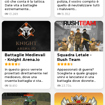
ciò che conta è la tattica.
polizia, il vostro compito è
Date vita a battaglie
quello di neutralizzare tutti
estremamente...
i malviventi...
13.289
15.352
Battaglie Medievali
Squadra Letale -
- Knight Arena.io
Rush Team
In questo gioco verrete
Appassionati di guerra?
proiettati direttamente nel
Scegliete a quale gruppo
medioevo, dove una
unirvi e lanciatevi in una
cruenta battaglia vi sta...
battaglia dove dovrete...
18.810
23.734