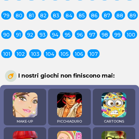
79
80
81
82
83
84
85
86
87
88
89
90
91
92
93
94
95
96
97
98
99
100
101
102
103
104
105
106
107
I nostri giochi non finiscono mai:
MAKE-UP
PICCHIADURO
CARTOONS