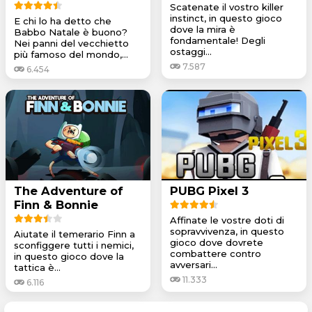
Scatenate il vostro killer
instinct, in questo gioco
E chi lo ha detto che
dove la mira è
Babbo Natale è buono?
fondamentale! Degli
Nei panni del vecchietto
ostaggi...
più famoso del mondo,...
7.587
6.454
The Adventure of
PUBG Pixel 3
Finn & Bonnie
Affinate le vostre doti di
sopravvivenza, in questo
Aiutate il temerario Finn a
gioco dove dovrete
sconfiggere tutti i nemici,
combattere contro
in questo gioco dove la
avversari...
tattica è...
11.333
6.116