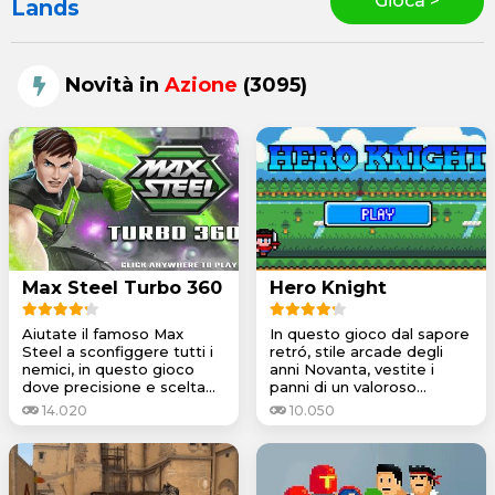
Gioca >
Lands
Novità in
Azione
(3095)
Max Steel Turbo 360
Hero Knight
Aiutate il famoso Max
In questo gioco dal sapore
Steel a sconfiggere tutti i
retró, stile arcade degli
nemici, in questo gioco
anni Novanta, vestite i
dove precisione e scelta...
panni di un valoroso...
14.020
10.050