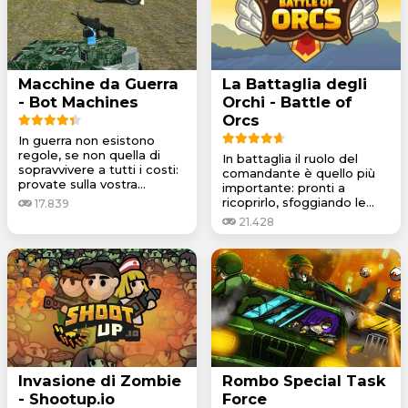
Macchine da Guerra
La Battaglia degli
- Bot Machines
Orchi - Battle of
Orcs
In guerra non esistono
regole, se non quella di
In battaglia il ruolo del
sopravvivere a tutti i costi:
comandante è quello più
provate sulla vostra...
importante: pronti a
ricoprirlo, sfoggiando le...
17.839
21.428
Invasione di Zombie
Rombo Special Task
- Shootup.io
Force