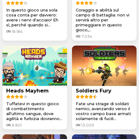
In questo gioco una sola
Coraggio e abilità sul
cosa conta per davvero:
campo di battaglia: non vi
avere i nervi d'acciaio! Eh
servirà altro per
sì, perché quando si...
primeggiare in questo
gioco,...
18.184
7.034
Heads Mayhem
Soldiers Fury
Tuffatevi in questo gioco
Fate una strage di soldati
di combattimento
nemici, avanzando verso il
all'ultimo sangue, dove
vostro campo base armati
agilità e furbizia dovranno...
solamente di fucili...
8.801
13.009