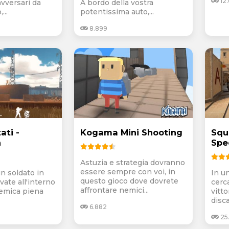
12
avversari da
A bordo della vostra
...
potentissima auto,...
8.899
ati -
Kogama Mini Shooting
Squ
n
Spec
Astuzia e strategia dovranno
essere sempre con voi, in
un soldato in
In u
questo gioco dove dovrete
ovate all'interno
cerca
affrontare nemici...
nemica piena
vitto
disca
6.882
25