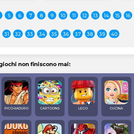
5
6
7
8
9
10
11
12
13
14
15
16
31
32
33
34
35
36
37
38
39
40
 giochi non finiscono mai:
PICCHIADURO
CARTOONS
LEGO
CUCINA