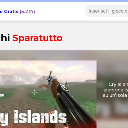
i Gratis
(5.214)
chi
Sparatutto
Cry Isla
persona isp
su un'isol