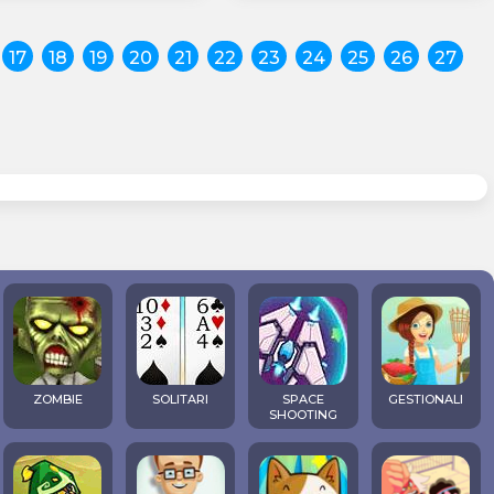
17
18
19
20
21
22
23
24
25
26
27
ZOMBIE
SOLITARI
SPACE
GESTIONALI
SHOOTING