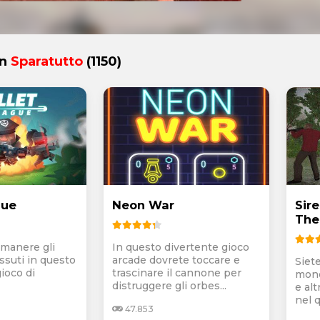
in
Sparatutto
(1150)
gue
Neon War
Sir
The
imanere gli
In questo divertente gioco
ssuti in questo
arcade dovrete toccare e
Siete
ioco di
trascinare il cannone per
mond
distruggere gli orbes...
e al
nel q
47.853