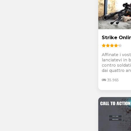
Strike Onli
Affinate i vost
lanciatevi in b
contro soldat
dai quattro ang
35.965