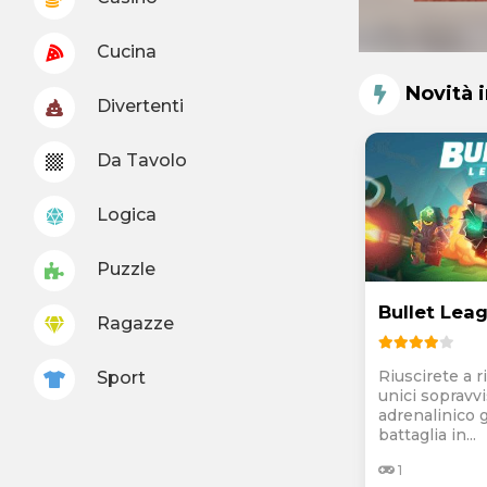
Cucina
Novità 
Divertenti
Da Tavolo
Logica
Puzzle
Bullet Lea
Ragazze
Riuscirete a r
Sport
unici sopravvi
adrenalinico g
battaglia in...
1