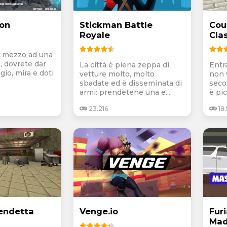
ion
Stickman Battle
Cou
Royale
Cla
n mezzo ad una
, dovrete dar
La città è piena zeppa di
Entr
gio, mira e doti
vetture molto, molto
non 
sbadate ed è disseminata di
seco
armi: prendetene una e...
è pic
23.216
18
Vendetta
Venge.io
Fur
Mad