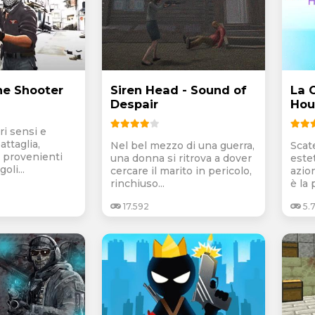
ne Shooter
Siren Head - Sound of
La 
Despair
Hou
ri sensi e
attaglia,
Nel bel mezzo di una guerra,
Scat
i provenienti
una donna si ritrova a dover
estet
oli...
cercare il marito in pericolo,
azio
rinchiuso...
è la 
17.592
5.