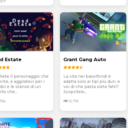
517
d Estate
Grant Gang Auto
liete il personaggio che
La vita nei bassifondi è
rite, e aggiratevi per i
adatta solo ai tipi più duri, e
doi e le stanze di un
voi di che pasta siete fatti?
llo che...
Scopritelo...
764
12.716