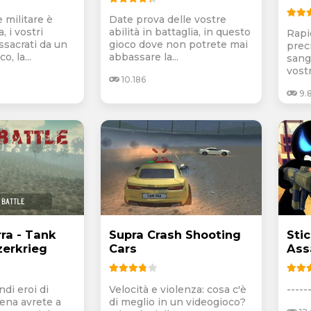
 militare è
Date prova delle vostre
, i vostri
abilità in battaglia, in questo
Rapi
sacrati da un
gioco dove non potrete mai
prec
, la...
abbassare la...
sang
vostr
10.186
9.
rra - Tank
Supra Crash Shooting
Sti
zerkrieg
Cars
Ass
di eroi di
Velocità e violenza: cosa c'è
------
rena avrete a
di meglio in un videogioco?