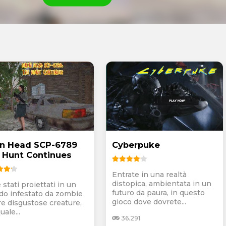
en Head SCP-6789
Cyberpuke
 Hunt Continues
Entrate in una realtà
distopica, ambientata in un
 stati proiettati in un
futuro da paura, in questo
o infestato da zombie
gioco dove dovrete...
tre disgustose creature,
uale...
36.291