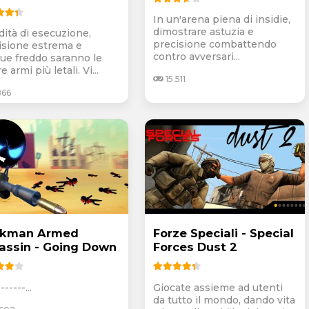
In un'arena piena di insidie,
dimostrare astuzia e
dità di esecuzione,
precisione combattendo
isione estrema e
contro avversari...
ue freddo saranno le
e armi più letali. Vi...
15.511
866
ckman Armed
Forze Speciali - Special
assin - Going Down
Forces Dust 2
------...
Giocate assieme ad utenti
da tutto il mondo, dando vita