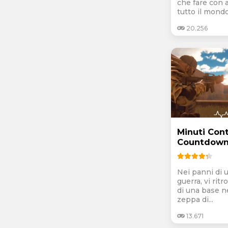
che fare con 
tutto il mondo,
20.256
Minuti Cont
Countdow
Nei panni di 
guerra, vi ritr
di una base 
zeppa di...
13.671