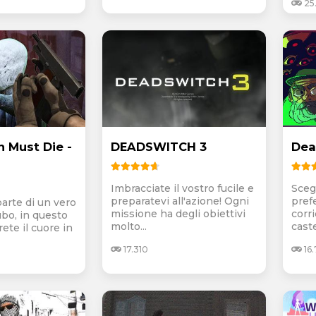
25.
 Must Die -
DEADSWITCH 3
Dea
Imbracciate il vostro fucile e
Sceg
preparatevi all'azione! Ogni
prefe
parte di un vero
missione ha degli obiettivi
corri
ubo, in questo
molto...
caste
ete il cuore in
17.310
16.