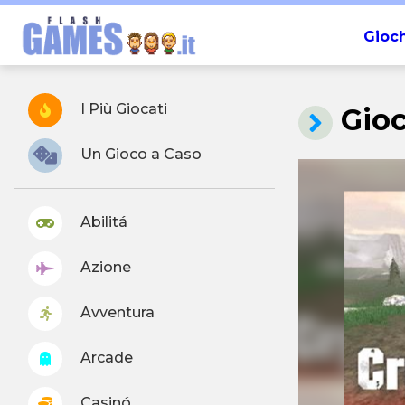
Gioch
I Più Giocati
Gio
Un Gioco a Caso
Abilitá
Azione
Avventura
Arcade
Casinó