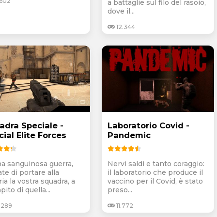
.602
a battaglie sul filo del rasoio,
dove il...
12.344
adra Speciale -
Laboratorio Covid -
ial Elite Forces
Pandemic
na sanguinosa guerra,
Nervi saldi e tanto coraggio:
te di portare alla
il laboratorio che produce il
ria la vostra squadra, a
vaccino per il Covid, è stato
pito di quella...
preso...
.289
11.772