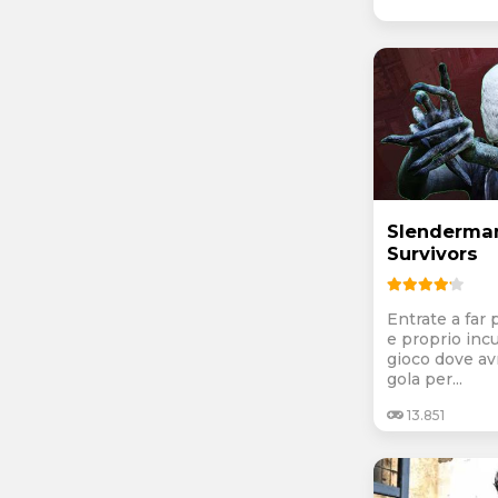
Slenderman
Survivors
Entrate a far 
e proprio inc
gioco dove avr
gola per...
13.851