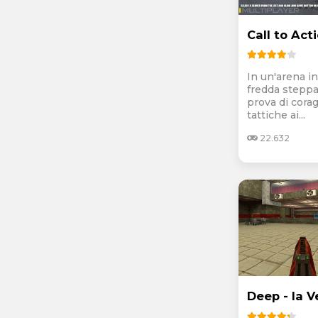
Call to Act
In un'arena i
fredda steppa
prova di corag
tattiche ai...
22.632
Deep - la 