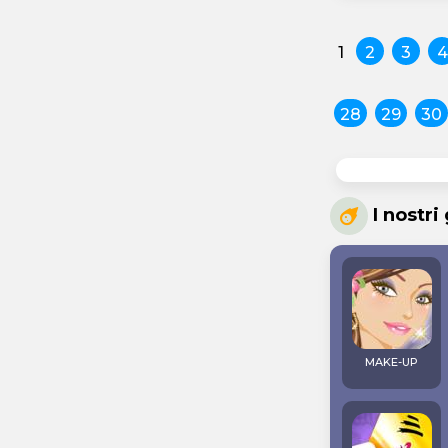
1
2
3
4
28
29
30
I nostri
MAKE-UP