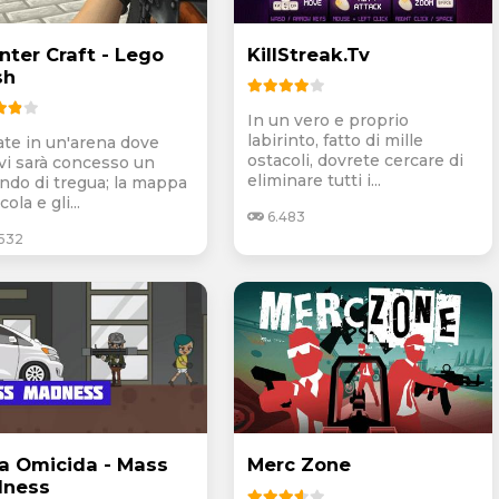
nter Craft - Lego
KillStreak.Tv
sh
In un vero e proprio
labirinto, fatto di mille
ate in un'arena dove
ostacoli, dovrete cercare di
vi sarà concesso un
eliminare tutti i...
ndo di tregua; la mappa
cola e gli...
6.483
.532
ia Omicida - Mass
Merc Zone
ness