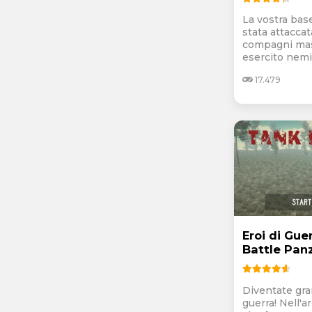
La vostra base
stata attaccata
compagni mas
esercito nemico
17.479
Eroi di Gue
Battle Pan
Diventate gran
guerra! Nell'a