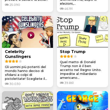
elezioni,...
25.090
46.191
Celebrity
Stop Trump
Gunslingers
Quel matto di Donald
Trump non è il ben
Gli uomini più potenti del
accetto nel Regno Unito.
mondo hanno deciso di
Impedite al miliardario
sfidarsi a colpi di
americano...
pistolettate! Scegliete il...
39.861
30.030