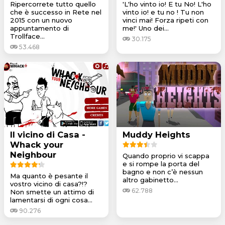
Ripercorrete tutto quello
'L'ho vinto io! E tu No! L'ho
che è successo in Rete nel
vinto io! e tu no ! Tu non
2015 con un nuovo
vinci mai! Forza ripeti con
appuntamento di
me!' Uno dei...
Trollface...
30.175
53.468
Il vicino di Casa -
Muddy Heights
Whack your
Neighbour
Quando proprio vi scappa
e si rompe la porta del
bagno e non c’è nessun
Ma quanto è pesante il
altro gabinetto...
vostro vicino di casa?!?
62.788
Non smette un attimo di
lamentarsi di ogni cosa...
90.276