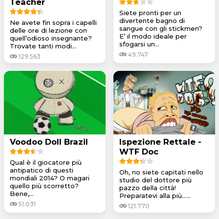
Teacher
Siete pronti per un
divertente bagno di
Ne avete fin sopra i capelli
sangue con gli stickmen?
delle ore di lezione con
E’ il modo ideale per
quell’odioso insegnante?
sfogarsi un...
Trovate tanti modi...
49.747
129.563
Voodoo Doll Brazil
Ispezione Rettale -
WTF Doc
Qual è il giocatore più
antipatico di questi
Oh, no siete capitati nello
mondiali 2014? O magari
studio del dottore più
quello più scorretto?
pazzo della città!
Bene,...
Preparatevi alla più…...
51.031
121.770