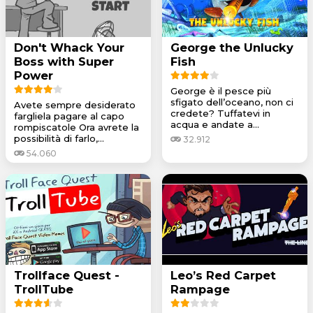
Don't Whack Your
George the Unlucky
Boss with Super
Fish
Power
George è il pesce più
sfigato dell’oceano, non ci
Avete sempre desiderato
credete? Tuffatevi in
fargliela pagare al capo
acqua e andate a...
rompiscatole Ora avrete la
possibilità di farlo,...
32.912
54.060
Trollface Quest -
Leo’s Red Carpet
TrollTube
Rampage