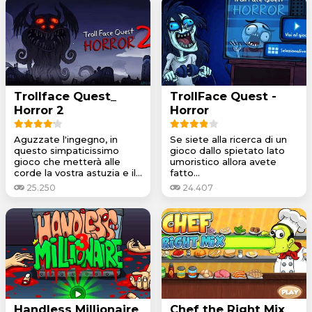
Trollface Quest_
TrollFace Quest -
Horror 2
Horror
Aguzzate l'ingegno, in
Se siete alla ricerca di un
questo simpaticissimo
gioco dallo spietato lato
gioco che metterà alle
umoristico allora avete
corde la vostra astuzia e il...
fatto...
25.250
24.407
Handless Millionaire
Chef the Right Mix