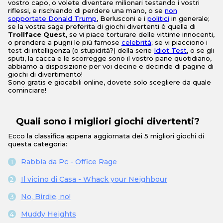
vostro capo, o volete diventare milionari testando i vostri
riflessi, e rischiando di perdere una mano, o se
non
sopportate Donald Trump
, Berlusconi e i
politici
in generale;
se la vostra saga preferita di giochi divertenti è quella di
Trollface Quest
, se vi piace torturare delle vittime innocenti,
o prendere a pugni le più famose
celebrità
; se vi piacciono i
test di intelligenza (o stupidità?) della serie
Idiot Test
, o se gli
sputi, la cacca e le scorregge sono il vostro pane quotidiano,
abbiamo a disposizione per voi decine e decinde di pagine di
giochi di divertimento!
Sono gratis e giocabili online, dovete solo scegliere da quale
cominciare!
Quali sono i migliori giochi divertenti?
Ecco la classifica appena aggiornata dei 5 migliori giochi di
questa categoria:
Rabbia da Pc - Office Rage
Il vicino di Casa - Whack your Neighbour
No, Birdie, no!
Muddy Heights