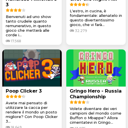
3
L'estro, in cucina, è
fondamentale: allenatelo in
Benvenuti ad uno show
questo divertentissimo
tanto crudele quanto
gioco, che vi farà...
remunerativo, in questo
gioco che metterà alle
32.279
corde i...
17.568
Poop Clicker 3
Gringo Hero - Russia
Championship
Avete mai pensato di
utilizzare la cacca per
Volete diventare dei veri
rendere il mondo un posto
campioni del mondo come
migliore? Con Poop Clicker
Buffon o Mbappe? Allora
3...
cimentatevi in Gringo...
18.649