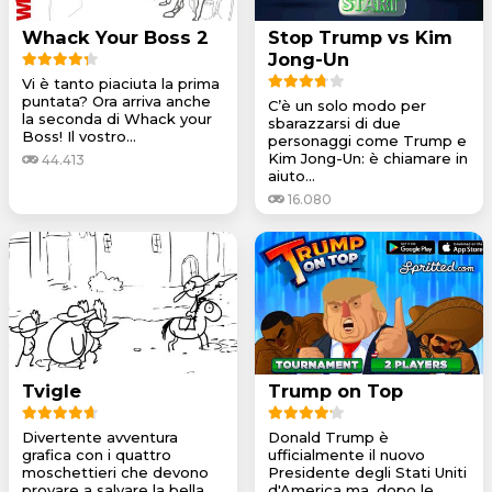
Whack Your Boss 2
Stop Trump vs Kim
Jong-Un
Vi è tanto piaciuta la prima
puntata? Ora arriva anche
C’è un solo modo per
la seconda di Whack your
sbarazzarsi di due
Boss! Il vostro...
personaggi come Trump e
Kim Jong-Un: è chiamare in
44.413
aiuto...
16.080
Tvigle
Trump on Top
Divertente avventura
Donald Trump è
grafica con i quattro
ufficialmente il nuovo
moschettieri che devono
Presidente degli Stati Uniti
provare a salvare la bella...
d'America ma, dopo le