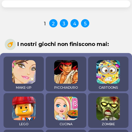
1
2
3
4
5
I nostri giochi non finiscono mai:
MAKE-UP
PICCHIADURO
CARTOONS
LEGO
CUCINA
ZOMBIE