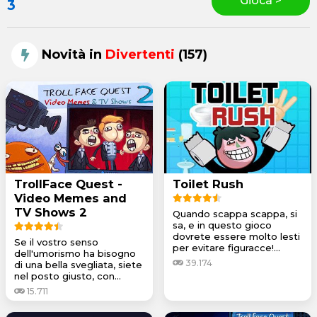
Gioca >
3
Novità in
Divertenti
(157)
TrollFace Quest -
Toilet Rush
Video Memes and
TV Shows 2
Quando scappa scappa, si
sa, e in questo gioco
dovrete essere molto lesti
Se il vostro senso
per evitare figuracce!...
dell'umorismo ha bisogno
39.174
di una bella svegliata, siete
nel posto giusto, con...
15.711