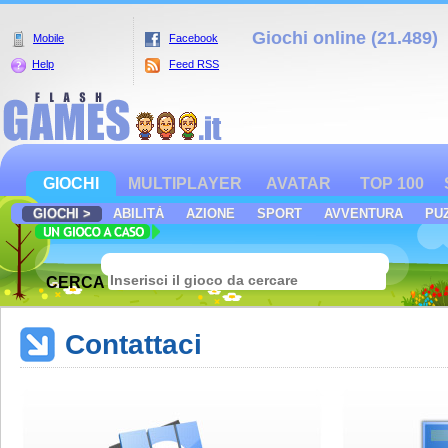
Giochi online (21.489)
Mobile
Facebook
Help
Feed RSS
GIOCHI
MULTIPLAYER
AVATAR
TOP 100
GIOCHI >
ABILITÀ
AZIONE
SPORT
AVVENTURA
PU
CERCA
Contattaci