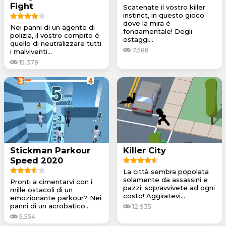
Fight
Scatenate il vostro killer
instinct, in questo gioco
dove la mira è
Nei panni di un agente di
fondamentale! Degli
polizia, il vostro compito è
ostaggi...
quello di neutralizzare tutti
7.588
i malviventi...
15.378
Stickman Parkour
Killer City
Speed 2020
La città sembra popolata
solamente da assassini e
Pronti a cimentarvi con i
pazzi: sopravvivete ad ogni
mille ostacoli di un
costo! Aggiratevi...
emozionante parkour? Nei
panni di un acrobatico...
12.935
5.554