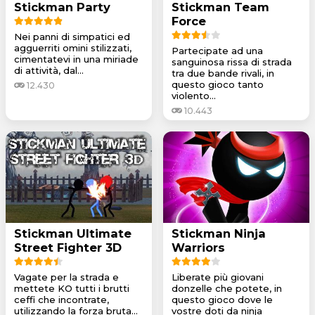
Stickman Party
Stickman Team
Force
Nei panni di simpatici ed
agguerriti omini stilizzati,
Partecipate ad una
cimentatevi in una miriade
sanguinosa rissa di strada
di attività, dal...
tra due bande rivali, in
questo gioco tanto
12.430
violento...
10.443
Stickman Ultimate
Stickman Ninja
Street Fighter 3D
Warriors
Vagate per la strada e
Liberate più giovani
mettete KO tutti i brutti
donzelle che potete, in
ceffi che incontrate,
questo gioco dove le
utilizzando la forza bruta...
vostre doti da ninja