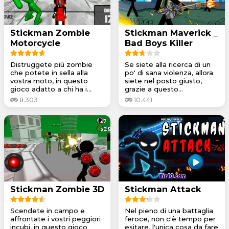
Stickman Zombie
Stickman Maverick _
Motorcycle
Bad Boys Killer
Distruggete più zombie
Se siete alla ricerca di un
che potete in sella alla
po' di sana violenza, allora
vostra moto, in questo
siete nel posto giusto,
gioco adatto a chi ha i...
grazie a questo...
8.303
10.441
Stickman Zombie 3D
Stickman Attack
Scendete in campo e
Nel pieno di una battaglia
affrontate i vostri peggiori
feroce, non c'è tempo per
incubi, in questo gioco
esitare, l'unica cosa da fare