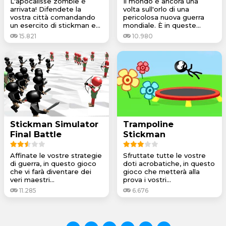
L'apocalisse zombie è
Il mondo è ancora una
arrivata! Difendete la
volta sull'orlo di una
vostra città comandando
pericolosa nuova guerra
un esercito di stickman e...
mondiale. È in queste...
15.821
10.980
Stickman Simulator
Trampoline
Final Battle
Stickman
Affinate le vostre strategie
Sfruttate tutte le vostre
di guerra, in questo gioco
doti acrobatiche, in questo
che vi farà diventare dei
gioco che metterà alla
veri maestri...
prova i vostri...
11.285
6.676