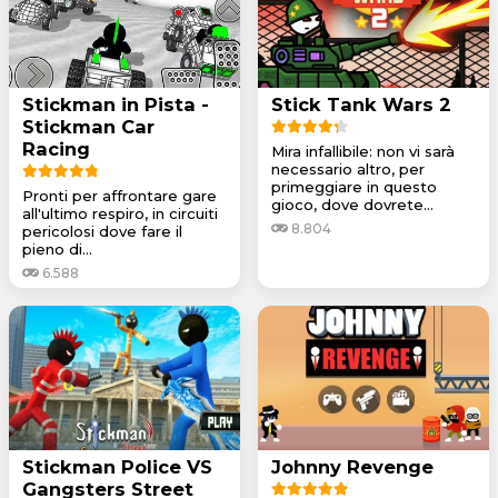
Stickman in Pista -
Stick Tank Wars 2
Stickman Car
Racing
Mira infallibile: non vi sarà
necessario altro, per
primeggiare in questo
Pronti per affrontare gare
gioco, dove dovrete...
all'ultimo respiro, in circuiti
8.804
pericolosi dove fare il
pieno di...
6.588
Stickman Police VS
Johnny Revenge
Gangsters Street