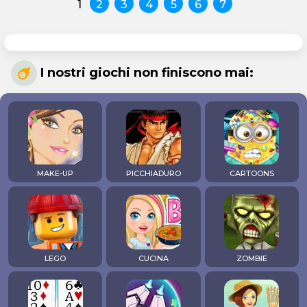
1
2
3
4
5
6
7
I nostri giochi non finiscono mai:
MAKE-UP
PICCHIADURO
CARTOONS
LEGO
CUCINA
ZOMBIE