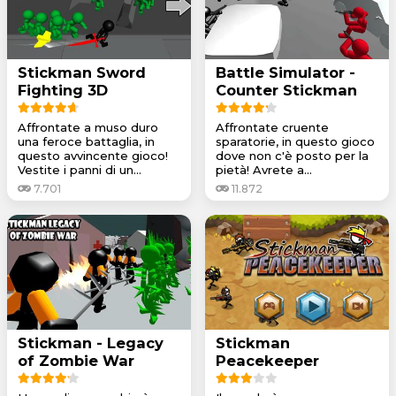
Stickman Sword
Battle Simulator -
Fighting 3D
Counter Stickman
Affrontate a muso duro
Affrontate cruente
una feroce battaglia, in
sparatorie, in questo gioco
questo avvincente gioco!
dove non c'è posto per la
Vestite i panni di un...
pietà! Avrete a...
7.701
11.872
Stickman - Legacy
Stickman
of Zombie War
Peacekeeper