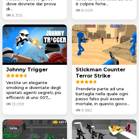
dove dovrete dar prova
è colpire forte...
di...
8.009
8.305
Johnny Trigger
Stickman Counter
Terror Strike
Vestite un elegante
smoking e diventate degli
Prendete parte ad una
spietati agenti segreti, più
battaglia nella quale ogni
efficienti di uno 007,...
passo falso può essere
mortale, in questo gioco...
13.099
9.982