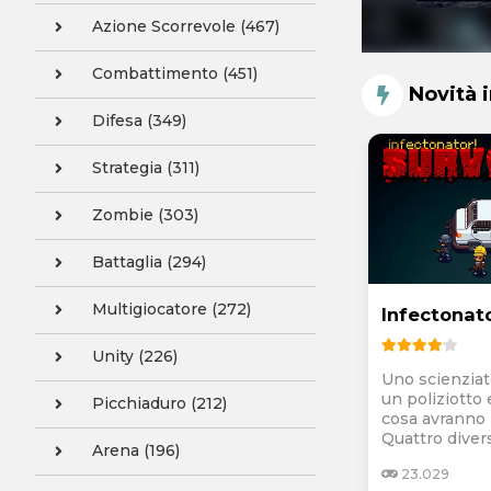
Azione Scorrevole (467)
Combattimento (451)
Novità 
Difesa (349)
Strategia (311)
Zombie (303)
Battaglia (294)
Multigiocatore (272)
Infectonato
Unity (226)
Uno scienziat
un poliziotto 
Picchiaduro (212)
cosa avranno
Quattro diversi
Arena (196)
23.029