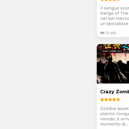
Il sangue scor
Range of The
nel bel mezzo
un’apocalisse 
34.861
Crazy Zomb
Zombie asseta
stanno conqui
mondo, è arriv
momento di...