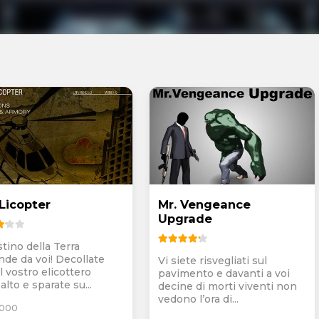
Licopter
Mr. Vengeance
Upgrade
stino della Terra
nde da voi! Decollate
Vi siete risvegliati sul
l vostro elicottero
pavimento e davanti a voi
alto e sparate su...
decine di morti viventi non
vedono l’ora di...
.000