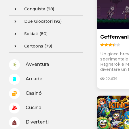
Conquista (98)
Due Giocatori (92)
Soldati (80)
Geffenvani
Cartoons (79)
Un gioco brev
sperimentale
Avventura
Ragnarok e M
diventare un f
Arcade
22.639
Casinó
Cucina
Divertenti