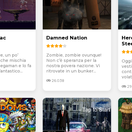
ac
Damned Nation
Hero
Ste
e, un po’
Zombie, zombie ovunque!
 che mischia
Non c’è speranza per la
Oggi
egaman e lo fa
nostra povera nazione. Vi
vesti
antastico...
ritrovate in un bunker...
cont
volate
26.038
29