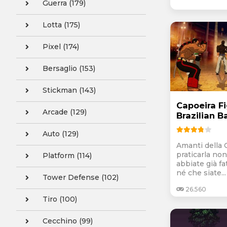
Guerra (179)
Lotta (175)
Pixel (174)
Bersaglio (153)
Stickman (143)
Capoeira Fi
Arcade (129)
Brazilian B
Auto (129)
Amanti della 
praticarla no
Platform (114)
abbiate già fa
né che siate...
Tower Defense (102)
26.560
Tiro (100)
Cecchino (99)