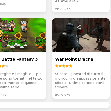
a trovare 13...
.835
40.467
c Battle Fantasy 3
War Point Drachal
treghe e i maghi di Epic
Sfidate i giocatori di tutto il
le sono tornati nel terzo
mondo in un appassionante
attimento di questa
sfida all’ultimo colpo! Fatevi
ssima serie...
trovare...
.987
65.079