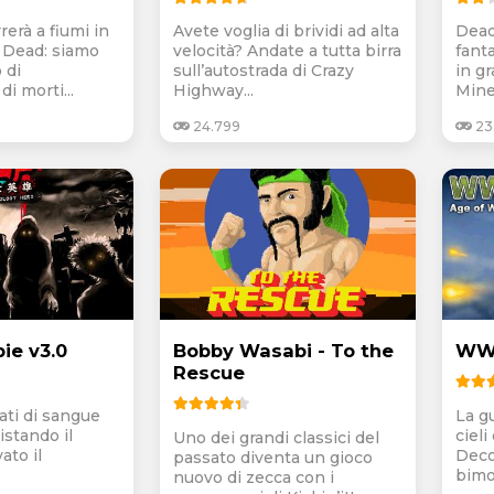
rerà a fiumi in
Avete voglia di brividi ad alta
Dead
 Dead: siamo
velocità? Andate a tutta birra
fant
 di
sull’autostrada di Crazy
in gr
di morti...
Highway...
Minec
24.799
23
ie v3.0
Bobby Wasabi - To the
WW2
Rescue
ti di sangue
La g
stando il
ciel
Uno dei grandi classici del
ato il
Deco
passato diventa un gioco
bimo
nuovo di zecca con i