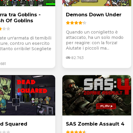
ra tra Goblins -
Demons Down Under
sh Of Goblins
Quando un coniglietto è
attaccato, ha un solo modo
ate un'armata di temibili
per reagire: con la forza!
ture, contro un esercito
Aiutate i piccoli ma...
ttanto orribile! Scegliete
82.763
681
d Squared
SAS Zombie Assault 4