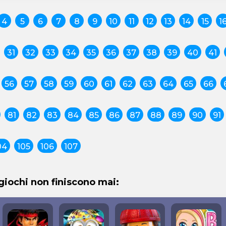
4
5
6
7
8
9
10
11
12
13
14
15
1
31
32
33
34
35
36
37
38
39
40
41
56
57
58
59
60
61
62
63
64
65
66
81
82
83
84
85
86
87
88
89
90
91
04
105
106
107
 giochi non finiscono mai: