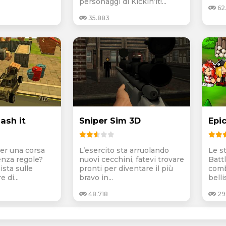
personaggi di Kickin’it!...
62
35.883
ash it
Sniper Sim 3D
Epi
per una corsa
L’esercito sta arruolando
Le s
enza regole?
nuovi cecchini, fatevi trovare
Batt
ista sulle
pronti per diventare il più
comb
 di...
bravo in...
belli
48.718
29