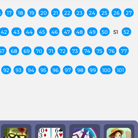
6
17
18
19
20
21
22
23
24
25
26
27
42
43
44
45
46
47
48
49
50
51
52
67
68
69
70
71
72
73
74
75
76
77
92
93
94
95
96
97
98
99
100
101