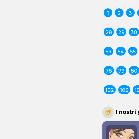
1
2
3
28
29
30
53
54
55
78
79
80
102
103
1
I nostri