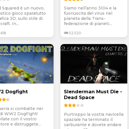
 Squared è un nuovo,
Siamo nell’anno 3104 e la
astico gioco sparatutto
fuoriuscita del virus nel
afica 3D, sullo stile di
pianeta della Trans-
raft. In...
federazione di pianeti...
.618
52.520
 Dogfight
Slenderman Must Die -
Dead Space
uerra si combatte nei
i di WW2 DogFight!
Purtroppo la vostra navicella
llate con il vostro
spaziale ha terminato il
tore e distruggete...
carburante e dovete andare