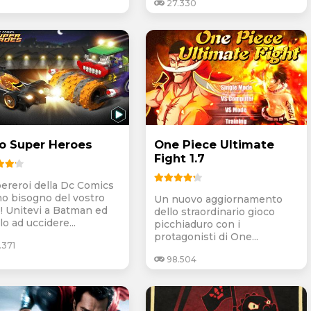
27.330
o Super Heroes
One Piece Ultimate
Fight 1.7
pereroi della Dc Comics
o bisogno del vostro
Un nuovo aggiornamento
o! Unitevi a Batman ed
dello straordinario gioco
lo ad uccidere...
picchiaduro con i
protagonisti di One...
.371
98.504