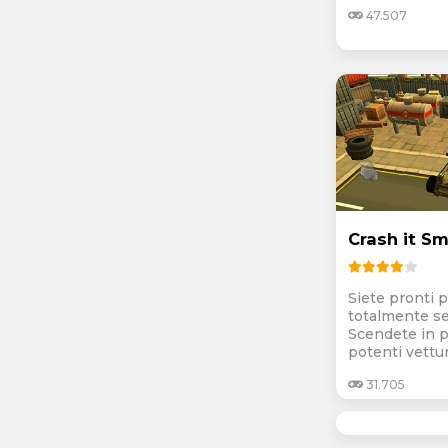
47.507
Crash it Sm
Siete pronti 
totalmente s
Scendete in p
potenti vetture
31.705