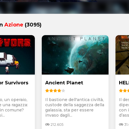
in
Azione
(3095)
r Survivors
Ancient Planet
HEL
o, un operaio,
Il bastione dell'antica civiltà,
Il de
e una ragazza:
custode della saggezza della
dipe
 in comune?
galassia, sta per essere
con i
...
invaso dagli...
d’ass
212.605
31