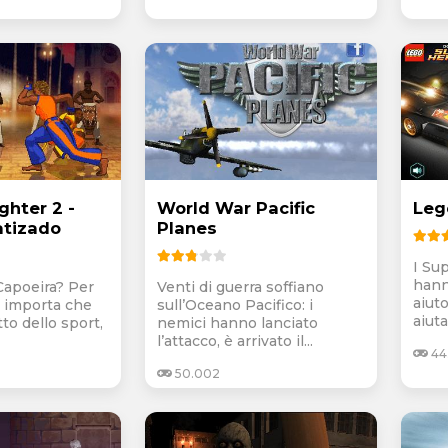
ghter 2 -
World War Pacific
Leg
atizado
Planes
I Su
hann
Capoeira? Per
Venti di guerra soffiano
aiut
n importa che
sull’Oceano Pacifico: i
aiuta
tto dello sport,
nemici hanno lanciato
l’attacco, è arrivato il...
44
50.002