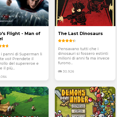
's Flight - Man of
The Last Dinosaurs
el
Pensavano tutti che i
dinosauri si fossero estinti
 i panni di Superman li
milioni di anni fa ma invece
te voi! Prendete il
furono...
rollo del supereroe e
 il più...
30.926
.064