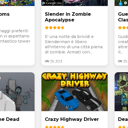
doms
Slender in Zombie
Guer
Apocalypse
Cla
naggi preferiti
n vi aspettano
E' una notte da brividi e
Guid
antastico tower
Slenderman è libero
crea
all'interno di una città piena
altre
di zombie. Armati con...
il...
35.303
35.
he Dead
Crazy Highway Driver
Dea