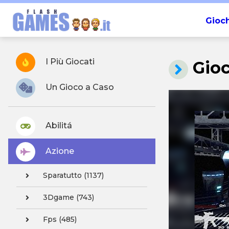
Gioch
I Più Giocati
Gioc
Un Gioco a Caso
Abilitá
Azione
Sparatutto (1137)
3Dgame (743)
Fps (485)