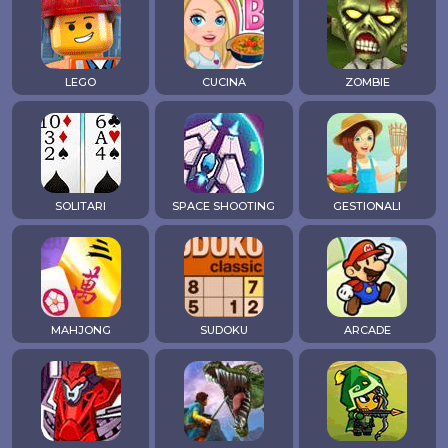
LEGO
CUCINA
ZOMBIE
SOLITARI
SPACE SHOOTING
GESTIONALI
MAHJONG
SUDOKU
ARCADE