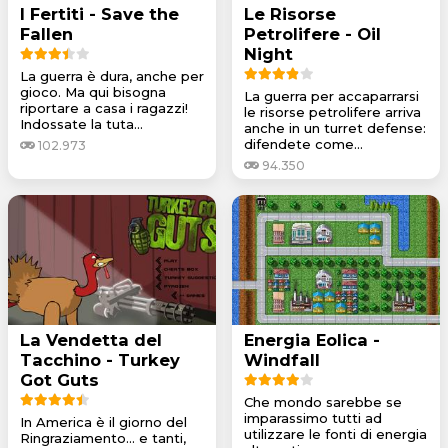
I Fertiti - Save the
Le Risorse
Fallen
Petrolifere - Oil
Night
La guerra è dura, anche per
gioco. Ma qui bisogna
La guerra per accaparrarsi
riportare a casa i ragazzi!
le risorse petrolifere arriva
Indossate la tuta...
anche in un turret defense:
difendete come...
102.973
94.350
La Vendetta del
Energia Eolica -
Tacchino - Turkey
Windfall
Got Guts
Che mondo sarebbe se
imparassimo tutti ad
In America è il giorno del
utilizzare le fonti di energia
Ringraziamento... e tanti,