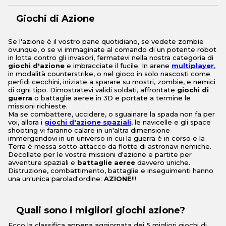
Giochi di Azione
Se l'azione è il vostro pane quotidiano, se vedete zombie
ovunque, o se vi immaginate al comando di un potente robot
in lotta contro gli invasori, fermatevi nella nostra categoria di
giochi d'azione
e imbracciate il fucile. In arene
multiplayer
,
in modalità counterstrike, o nel gioco in solo nascosti come
perfidi cecchini, iniziate a sparare su mostri, zombie, e nemici
di ogni tipo. Dimostratevi validi soldati, affrontate
giochi di
guerra
o battaglie aeree in 3D e portate a termine le
missioni richieste.
Ma se combattere, uccidere, o sguainare la spada non fa per
voi, allora i
giochi d'azione spaziali
, le navicelle e gli space
shooting vi faranno calare in un'altra dimensione
immergendovi in un universo in cui la guerra è in corso e la
Terra è messa sotto attacco da flotte di astronavi nemiche.
Decollate per le vostre missioni d'azione e partite per
avventure spaziali e
battaglie aeree
davvero uniche.
Distruzione, combattimento, battaglie e inseguimenti hanno
una un'unica parolad'ordine:
AZIONE
!!!
Quali sono i migliori giochi azione?
Ecco la classifica appena aggiornata dei 5 migliori giochi di