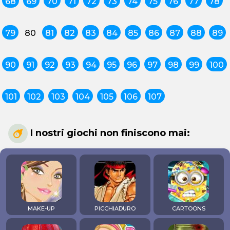
68
69
70
71
72
73
74
75
76
77
78
79
80
81
82
83
84
85
86
87
88
89
90
91
92
93
94
95
96
97
98
99
100
101
102
103
104
105
106
107
I nostri giochi non finiscono mai:
MAKE-UP
PICCHIADURO
CARTOONS