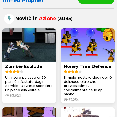
Armed Prophet
Novità in
Azione
(3095)
Zombie Exploder
Honey Tree Defense
Un intero palazzo di 20
Il miele, nettare degli dei, è
piani è infestato dagli
delizioso oltre che
zombie. Dovrete scendere
preziosissimo,
un piano alla volta e...
specialmente se le api
hanno...
83.620
67.254