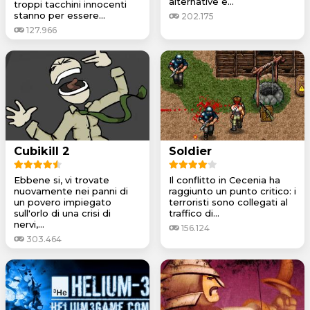
alternative e...
troppi tacchini innocenti
stanno per essere...
202.175
127.966
Cubikill 2
Soldier
Ebbene si, vi trovate
Il conflitto in Cecenia ha
nuovamente nei panni di
raggiunto un punto critico: i
un povero impiegato
terroristi sono collegati al
sull'orlo di una crisi di
traffico di...
nervi,...
156.124
303.464