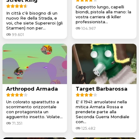
Cappotto lungo, capelli
biondi, pistola alla mano: la
In città c'è bisogno di un
vostra carriera di killer
nuovo Re della Strada, e
professionista...
voi, che siete Supereroi (gli
Starmen) non per...
104.967
99.601
Arthropod Armada
Target Barbarossa
Un colorato sparattutto a
E' il 1941: arruolatevi nella
scorrimento orizzontale
mitica Armata Rossa e
con protagonista un
prendete parte alla
agguerrito insetto. Volate...
Seconda Guerra Mondiale
con...
71.351
125.482