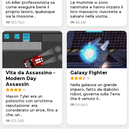
Un killer professionista sa
Le mummie si sono
come eseguire bene il
rianimate e hanno iniziato il
proprio lavoro, qualunque
loro massacro: riuscirete a
sia la missione...
salvarvi nella vostra...
183.740
66.481
Vita da Assassino -
Galaxy Fighter
Modern Day
Assassin
Nella galassia un grande
impero, fatto da diabolici
robot, governa sulla Terra.
Mason Tyler era un
Ora è venuto il...
poliziotto con un'ottima
59.840
reputazione: era
considerato un eroe, fino a
che, un...
153.085