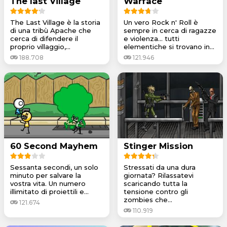
The last Village
Warface
The Last Village è la storia
Un vero Rock n' Roll è
di una tribù Apache che
sempre in cerca di ragazze
cerca di difendere il
e violenza... tutti
proprio villaggio,...
elementiche si trovano in...
188.708
121.946
60 Second Mayhem
Stinger Mission
Sessanta secondi, un solo
Stressati da una dura
minuto per salvare la
giornata? Rilassatevi
vostra vita. Un numero
scaricando tutta la
illimitato di proiettili e...
tensione contro gli
zombies che...
121.674
110.919