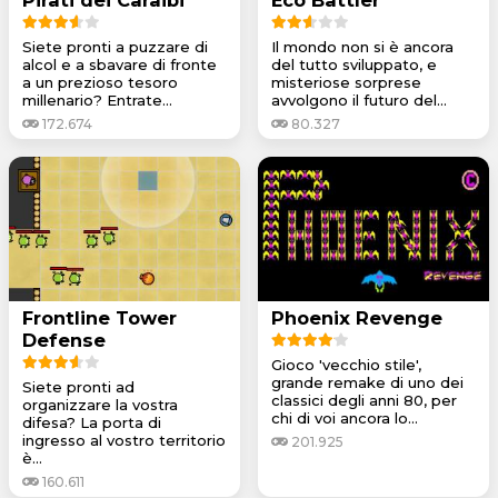
Siete pronti a puzzare di
Il mondo non si è ancora
alcol e a sbavare di fronte
del tutto sviluppato, e
a un prezioso tesoro
misteriose sorprese
millenario? Entrate...
avvolgono il futuro del...
172.674
80.327
Frontline Tower
Phoenix Revenge
Defense
Gioco 'vecchio stile',
grande remake di uno dei
Siete pronti ad
classici degli anni 80, per
organizzare la vostra
chi di voi ancora lo...
difesa? La porta di
ingresso al vostro territorio
201.925
è...
160.611