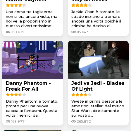
Una corsa tra tagliaerba
Jackie Chan è tornato, le
non si era ancora vista, ma
strade iniziano a tremare
noi ve la proponiamo in
ancora una volta poichè il
questo divertentissimo...
crimine ha deciso di...
160.635
115.643
Danny Phantom -
Jedi vs Jedi - Blades
Freak For All
Of Light
Danny Phantom è tornato,
Vivete in prima persona le
pronto per una nuova
emozioni stellari del mitico
caccia ai fantasmi. Questa
Star Wars, direttamente
volta i nemici da...
sul vostro...
168.977
265.872