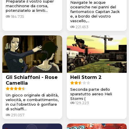
Preparate il vostro super
Navigate le acque
macchinone da corsa,
oceaniche nei panni del
potenziatelo ai limiti...
fantomatico Capitan Jack
e, a bordo del vostro
184.735
vascello,...
221.653
Gli Schiaffoni - Rose
Heli Storm 2
Camellia
Seconda parte dello
sparatutto aereo Heli
Un gioco originale di abilità,
Stormi (
velocità, e combattimento,
129.223
in cui l'obiettivo è gonfiare
di schiaffi...
291.057