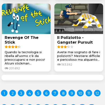
Revenge Of The
Il Poliziotto -
Stick
Gangster Pursuit
Quando la tecnologia si
Avete mai sognato di fare i
ribella all'uomo c'è da
poliziotti? Mestiere difficile
preoccuparsi e non poco!
e pericoloso ma alquanto...
Alcuni stickman...
193.592
201.692
1
2
3
4
5
6
7
8
9
10
11
12