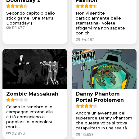
Secondo capitolo dello
Non vi sentite
stick game 'One Man's
particolarmente belle
Doomsday' (
stamattina? Volete
119.477
sfogarvi ma non sapete
con chi...
94.482
Zombie Massakrah
Danny Phantom -
Portal Problemen
Calano le tenebre e le
campagne intorno alla
Ancora un'avventura del
città cominciano a
supereroe Danny Phantom
popolarsi di pericolosi
che questa volta si trova
morti...
catapultato in una realtà...
92.873
115.659