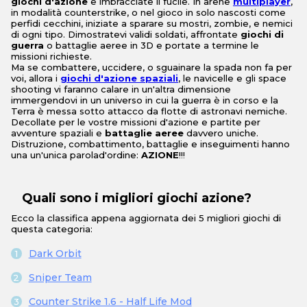
giochi d'azione
e imbracciate il fucile. In arene
multiplayer
,
in modalità counterstrike, o nel gioco in solo nascosti come
perfidi cecchini, iniziate a sparare su mostri, zombie, e nemici
di ogni tipo. Dimostratevi validi soldati, affrontate
giochi di
guerra
o battaglie aeree in 3D e portate a termine le
missioni richieste.
Ma se combattere, uccidere, o sguainare la spada non fa per
voi, allora i
giochi d'azione spaziali
, le navicelle e gli space
shooting vi faranno calare in un'altra dimensione
immergendovi in un universo in cui la guerra è in corso e la
Terra è messa sotto attacco da flotte di astronavi nemiche.
Decollate per le vostre missioni d'azione e partite per
avventure spaziali e
battaglie aeree
davvero uniche.
Distruzione, combattimento, battaglie e inseguimenti hanno
una un'unica parolad'ordine:
AZIONE
!!!
Quali sono i migliori giochi azione?
Ecco la classifica appena aggiornata dei 5 migliori giochi di
questa categoria:
Dark Orbit
Sniper Team
Counter Strike 1.6 - Half Life Mod