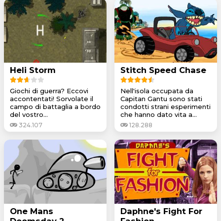
Heli Storm
Stitch Speed Chase
Giochi di guerra? Eccovi
Nell'isola occupata da
accontentati! Sorvolate il
Capitan Gantu sono stati
campo di battaglia a bordo
condotti strani esperimenti
del vostro...
che hanno dato vita a...
324.107
128.288
One Mans
Daphne's Fight For
Doomsday 2
Fashion