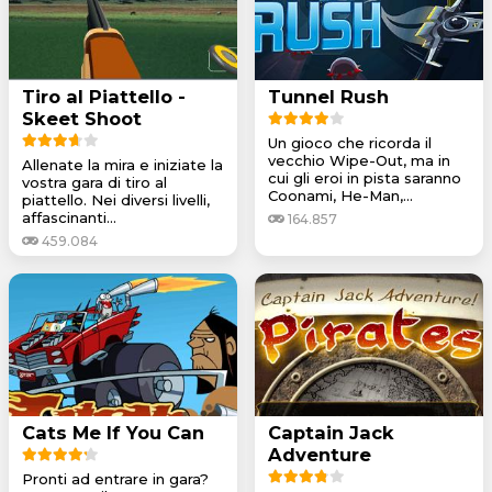
Tiro al Piattello -
Tunnel Rush
Skeet Shoot
Un gioco che ricorda il
vecchio Wipe-Out, ma in
Allenate la mira e iniziate la
cui gli eroi in pista saranno
vostra gara di tiro al
Coonami, He-Man,...
piattello. Nei diversi livelli,
affascinanti...
164.857
459.084
Cats Me If You Can
Captain Jack
Adventure
Pronti ad entrare in gara?