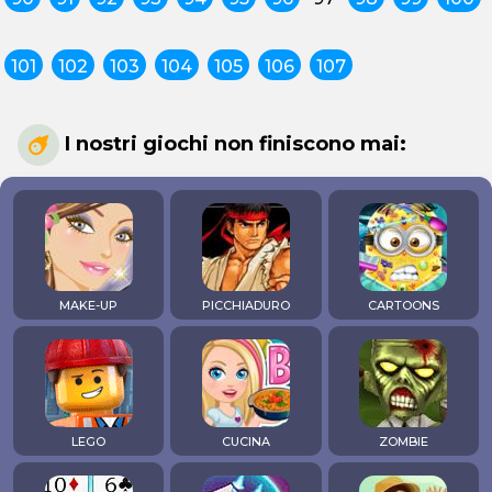
101
102
103
104
105
106
107
I nostri giochi non finiscono mai:
MAKE-UP
PICCHIADURO
CARTOONS
LEGO
CUCINA
ZOMBIE