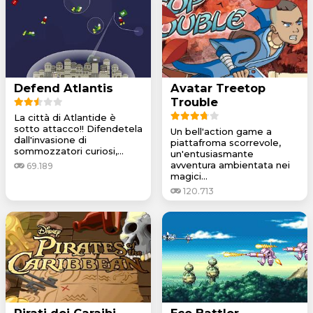
Defend Atlantis
Avatar Treetop
Trouble
La città di Atlantide è
sotto attacco!! Difendetela
Un bell'action game a
dall'invasione di
piattafroma scorrevole,
sommozzatori curiosi,...
un'entusiasmante
avventura ambientata nei
69.189
magici...
120.713
Pirati dei Caraibi
Eco Battler