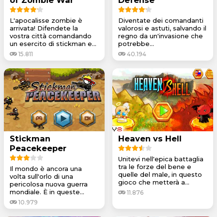
L'apocalisse zombie è
Diventate dei comandanti
arrivata! Difendete la
valorosi e astuti, salvando il
vostra città comandando
regno da un'invasione che
un esercito di stickman e...
potrebbe...
15.811
40.194
Stickman
Heaven vs Hell
Peacekeeper
Unitevi nell'epica battaglia
tra le forze del bene e
Il mondo è ancora una
quelle del male, in questo
volta sull'orlo di una
gioco che metterà a...
pericolosa nuova guerra
mondiale. È in queste...
11.876
10.979