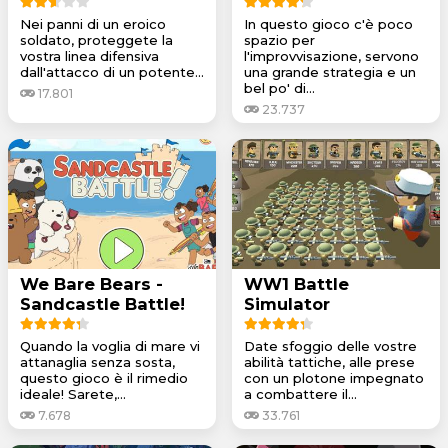
Nei panni di un eroico
In questo gioco c'è poco
soldato, proteggete la
spazio per
vostra linea difensiva
l'improvvisazione, servono
dall'attacco di un potente...
una grande strategia e un
bel po' di...
17.801
23.737
We Bare Bears -
WW1 Battle
Sandcastle Battle!
Simulator
Quando la voglia di mare vi
Date sfoggio delle vostre
attanaglia senza sosta,
abilità tattiche, alle prese
questo gioco è il rimedio
con un plotone impegnato
ideale! Sarete,...
a combattere il...
7.678
33.761