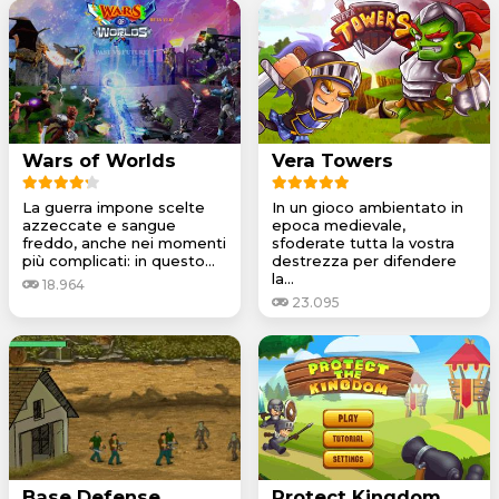
Wars of Worlds
Vera Towers
La guerra impone scelte
In un gioco ambientato in
azzeccate e sangue
epoca medievale,
freddo, anche nei momenti
sfoderate tutta la vostra
più complicati: in questo...
destrezza per difendere
la...
18.964
23.095
Base Defense
Protect Kingdom