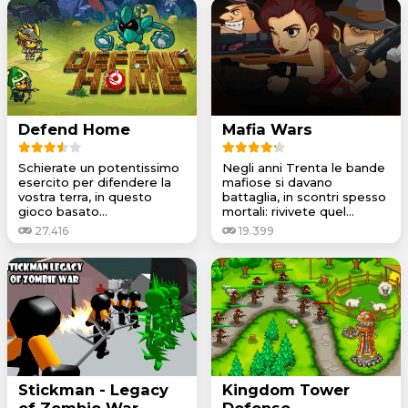
Defend Home
Mafia Wars
Schierate un potentissimo
Negli anni Trenta le bande
esercito per difendere la
mafiose si davano
vostra terra, in questo
battaglia, in scontri spesso
gioco basato...
mortali: rivivete quel...
27.416
19.399
Stickman - Legacy
Kingdom Tower
of Zombie War
Defense