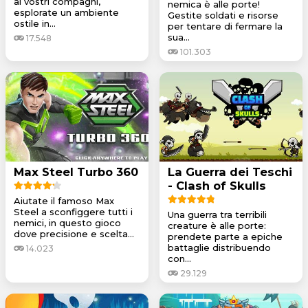
ai vostri compagni,
nemica è alle porte!
esplorate un ambiente
Gestite soldati e risorse
ostile in...
per tentare di fermare la
sua...
17.548
101.303
Max Steel Turbo 360
La Guerra dei Teschi
- Clash of Skulls
Aiutate il famoso Max
Steel a sconfiggere tutti i
Una guerra tra terribili
nemici, in questo gioco
creature è alle porte:
dove precisione e scelta...
prendete parte a epiche
battaglie distribuendo
14.023
con...
29.129