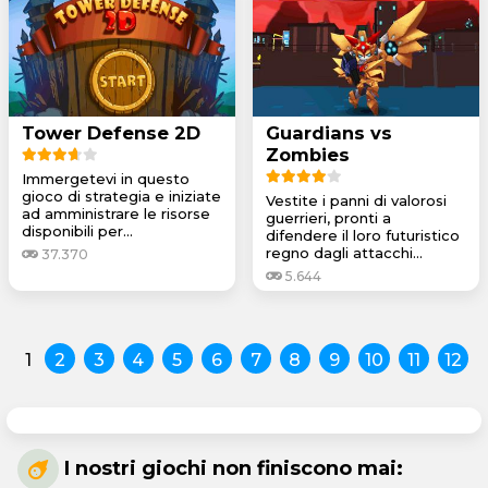
Tower Defense 2D
Guardians vs
Zombies
Immergetevi in questo
gioco di strategia e iniziate
Vestite i panni di valorosi
ad amministrare le risorse
guerrieri, pronti a
disponibili per...
difendere il loro futuristico
regno dagli attacchi...
37.370
5.644
1
2
3
4
5
6
7
8
9
10
11
12
I nostri giochi non finiscono mai: