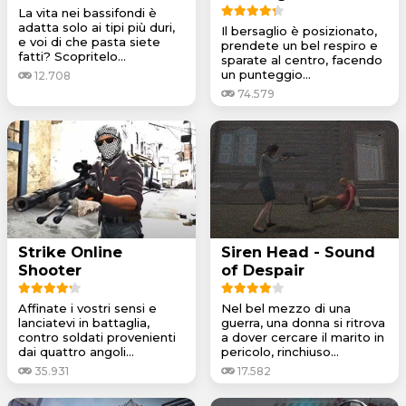
La vita nei bassifondi è
adatta solo ai tipi più duri,
Il bersaglio è posizionato,
e voi di che pasta siete
prendete un bel respiro e
fatti? Scopritelo...
sparate al centro, facendo
un punteggio...
12.708
74.579
Strike Online
Siren Head - Sound
Shooter
of Despair
Affinate i vostri sensi e
Nel bel mezzo di una
lanciatevi in battaglia,
guerra, una donna si ritrova
contro soldati provenienti
a dover cercare il marito in
dai quattro angoli...
pericolo, rinchiuso...
35.931
17.582