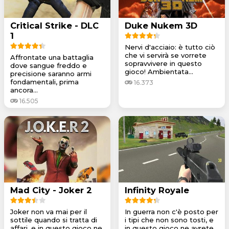
Critical Strike - DLC
Duke Nukem 3D
1
Nervi d'acciaio: è tutto ciò
che vi servirà se vorrete
Affrontate una battaglia
sopravvivere in questo
dove sangue freddo e
gioco! Ambientata...
precisione saranno armi
fondamentali, prima
16.373
ancora...
16.505
Mad City - Joker 2
Infinity Royale
Joker non va mai per il
In guerra non c'è posto per
sottile quando si tratta di
i tipi che non sono tosti, e
affari, e in questo gioco ne
in questo gioco ne avrete