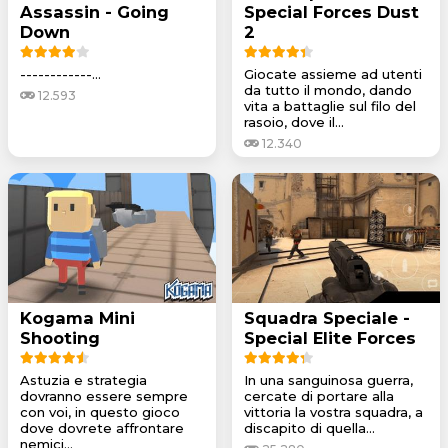
Assassin - Going
Special Forces Dust
Down
2
------------...
Giocate assieme ad utenti
da tutto il mondo, dando
12.593
vita a battaglie sul filo del
rasoio, dove il...
12.340
Kogama Mini
Squadra Speciale -
Shooting
Special Elite Forces
Astuzia e strategia
In una sanguinosa guerra,
dovranno essere sempre
cercate di portare alla
con voi, in questo gioco
vittoria la vostra squadra, a
dove dovrete affrontare
discapito di quella...
nemici...