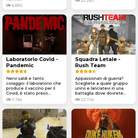
25.280
6.880
Laboratorio Covid -
Squadra Letale -
Pandemic
Rush Team
Nervi saldi e tanto
Appassionati di guerra?
coraggio: il laboratorio che
Scegliete a quale gruppo
produce il vaccino per il
unirvi e lanciatevi in una
Covid, è stato preso...
battaglia dove dovrete...
11.764
23.726