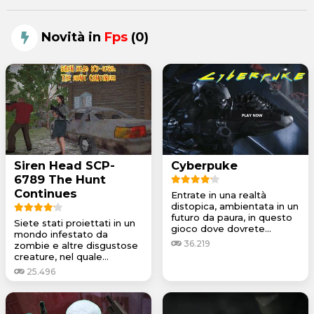
Novità in
Fps
(0)
Siren Head SCP-
Cyberpuke
6789 The Hunt
Continues
Entrate in una realtà
distopica, ambientata in un
futuro da paura, in questo
Siete stati proiettati in un
gioco dove dovrete...
mondo infestato da
36.219
zombie e altre disgustose
creature, nel quale...
25.496