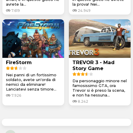
avrete la...
la prova! Nei...
7.619
24.949
FireStorm
TREVOR 3 - Mad
Story Game
Nei panni di un fortissimo
soldato, avete un'orda di
Da personaggio minore nel
nemici da eliminare!
famosissimo GTA, ora
Lanciatevi senza timore...
Trevor si è preso la scena,
e non ha nessuna...
7.926
8.242