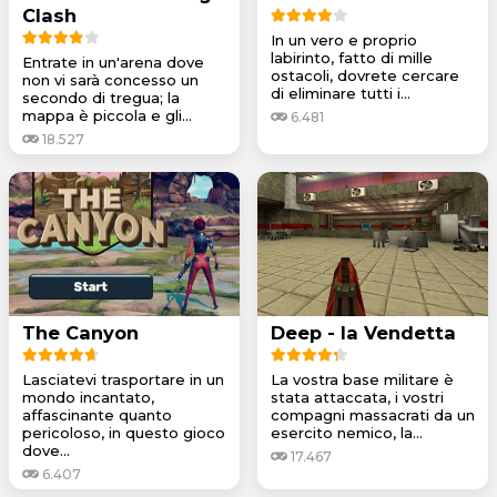
Clash
In un vero e proprio
labirinto, fatto di mille
Entrate in un'arena dove
ostacoli, dovrete cercare
non vi sarà concesso un
di eliminare tutti i...
secondo di tregua; la
mappa è piccola e gli...
6.481
18.527
The Canyon
Deep - la Vendetta
Lasciatevi trasportare in un
La vostra base militare è
mondo incantato,
stata attaccata, i vostri
affascinante quanto
compagni massacrati da un
pericoloso, in questo gioco
esercito nemico, la...
dove...
17.467
6.407