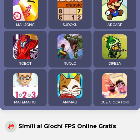
MAHJONG
SUDOKU
ARCADE
ROBOT
RUOLO
DIFESA
MATEMATICI
ANIMALI
DUE GIOCATORI
Simili ai Giochi FPS Online Gratis