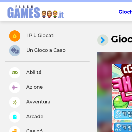
Gioch
I Più Giocati
Gioc
Un Gioco a Caso
Abilitá
Azione
Avventura
Arcade
Casinó