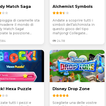
dy Match Saga
Alchemist Symbols
pioggia di caramelle sta
Andate a scoprire tutti i
invadere il mondo di
simboli dell’alchimista in
y Match Saga!
questo gioco del tipo
iate la posizione...
mahjong! Collegate...
.584
24.118
ck! Hexa Puzzle
Disney Drop Zone
zzate tutti i pezzi e
Scegliete una delle vostre