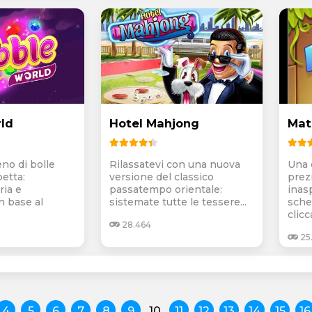
ld
Hotel Mahjong
Mat
no di bolle
Rilassatevi con una nuova
Una 
petta:
versione del classico
prez
ria e
passatempo orientale:
inas
n base al
sistemate tutte le tessere...
sche
clicca
28.464
25
4
5
6
7
8
9
10
11
12
13
14
15
16