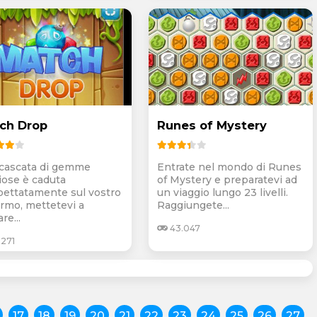
ch Drop
Runes of Mystery
cascata di gemme
Entrate nel mondo di Runes
iose è caduta
of Mystery e preparatevi ad
pettatamente sul vostro
un viaggio lungo 23 livelli.
rmo, mettetevi a
Raggiungete...
re...
43.047
.271
17
18
19
20
21
22
23
24
25
26
27