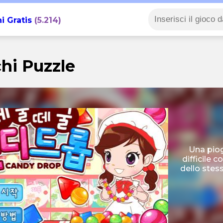
i Gratis
(5.214)
hi Puzzle
Una piog
difficile 
dello stess