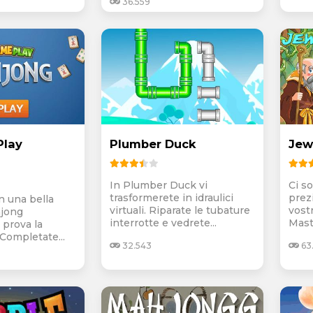
36.559
Play
Plumber Duck
Jew
In Plumber Duck vi
Ci s
trasformerete in idraulici
prez
n una bella
virtuali. Riparate le tubature
vost
hjong
interrotte e vedrete...
Maste
 prova la
 Completate...
32.543
63