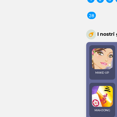
28
I nostri
MAKE-UP
MAHJONG