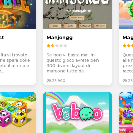
st
Mahjongg
Mag
ta vi trovate
Se non vi basta mai, in
Ques
ne spara bolle
questo gioco avrete ben
alla 
ete il mirino e
300 diversi layout di
prezi
..
mahjong tutte da...
racco
28.900
28