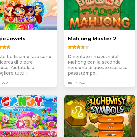
ic Jewels
Mahjong Master 2
te bellissime fate sono
Diventate i maestri del
ricerca di pietre
Mahong con la seconda
ose! Aiutatele a
versione di questo classico
gliere tutti i...
passatempo...
.372
17.874