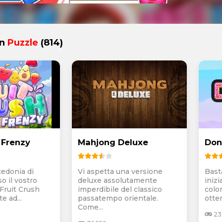
in
Puzzle
(814)
 Frenzy
Mahjong Deluxe
Don
edonia di
Vi aspetta una versione
Basta
so il vostro
deluxe assolutamente
inizi
Fruit Crush
imperdibile del classico
colo
e ad...
passatempo orientale.
otten
Come...
23