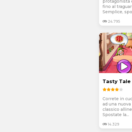
protagonista 
fino al tragu
Semplice, spos
24.795
Tasty Tale
Correte in cu
ad una nuova 
classico alline
Spostate la...
14.329