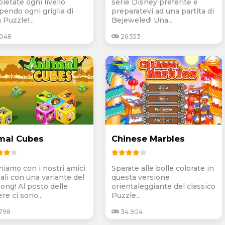
letate ogni livello
serie Disney preferite e
pendo ogni griglia di
preparatevi ad una partita di
Puzzle!...
Bejeweled! Una...
.048
26.553
mal Cubes
Chinese Marbles
hiamo con i nostri amici
Sparate alle bolle colorate in
ali con una variante del
questa versione
ong! Al posto delle
orientaleggiante del classico
re ci sono...
Puzzle...
.798
34.904