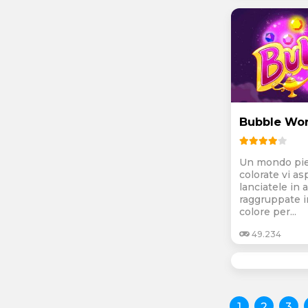
Bubble Wor
Un mondo pie
colorate vi as
lanciatele in a
raggruppate i
colore per...
49.234
1
2
3