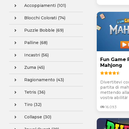
Accoppiamenti (101)
Blocchi Colorati (74)
Puzzle Bobble (69)
Palline (68)
Incastri (56)
Fun Game 
Mahjong
Zuma (45)
Ragionamento (43)
Divertitevi co
partita di ma
Tetris (36)
mettendo alla
vostra abilità!
Tiro (32)
16.093
Collapse (30)