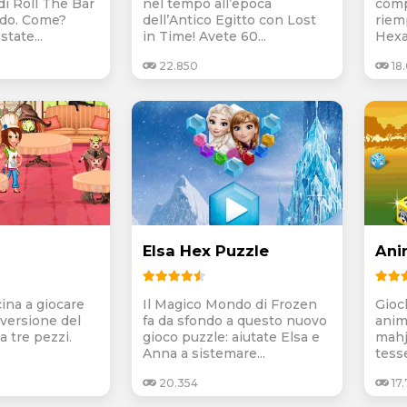
di Roll The Bar
nel tempo all’epoca
comp
ardo. Come?
dell’Antico Egitto con Lost
riem
tate...
in Time! Avete 60...
Hexa 
22.850
18
Elsa Hex Puzzle
Ani
cina a giocare
Il Magico Mondo di Frozen
Gioc
versione del
fa da sfondo a questo nuovo
anim
a tre pezzi.
gioco puzzle: aiutate Elsa e
mahj
Anna a sistemare...
tesse
20.354
17