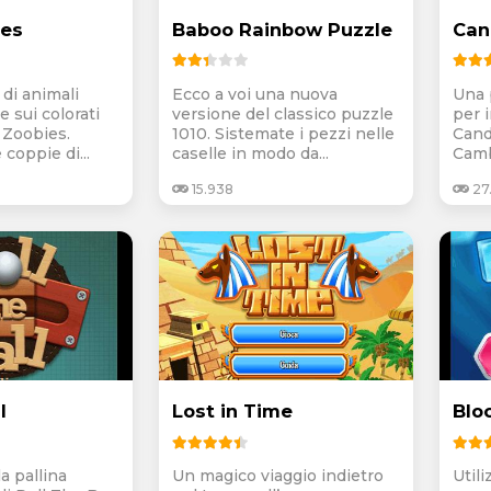
ies
Baboo Rainbow Puzzle
Can
 di animali
Ecco a voi una nuova
Una 
 sui colorati
versione del classico puzzle
per 
 Zoobies.
1010. Sistemate i pezzi nelle
Cand
 coppie di...
caselle in modo da...
Camb
15.938
27
l
Lost in Time
Blo
la pallina
Un magico viaggio indietro
Utili