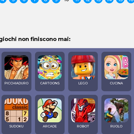
 giochi non finiscono mai:
PICCHIADURO
CARTOONS
LEGO
CUCINA
SUDOKU
ARCADE
ROBOT
RUOLO