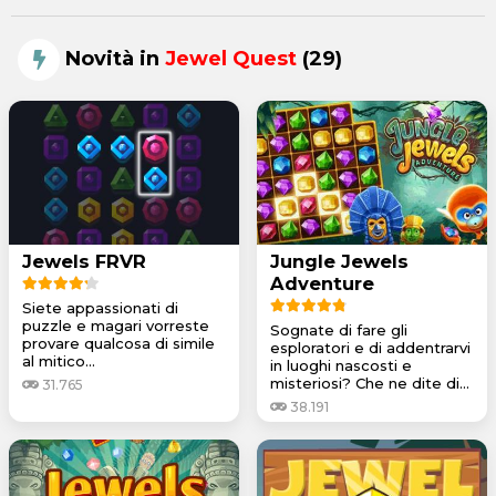
Novità in
Jewel Quest
(29)
Jewels FRVR
Jungle Jewels
Adventure
Siete appassionati di
puzzle e magari vorreste
Sognate di fare gli
provare qualcosa di simile
esploratori e di addentrarvi
al mitico...
in luoghi nascosti e
misteriosi? Che ne dite di...
31.765
38.191