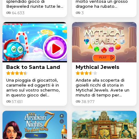
splendido gioco di
molto ventosa un grosso
Bejeweled riunite tutte le...
dragone ha rubato...
64.633
3
Back to Santa Land
Mythical Jewels
Una pioggia di giocattoli,
Andate alla scoperta di
caramelle ed oggetti è in
gioielli ricchi di storia in
arrivo sul vostro schermo,
Mytichal Jewels. Avete un
in questo gioco del...
minuto di tempo per...
57.651
38.977