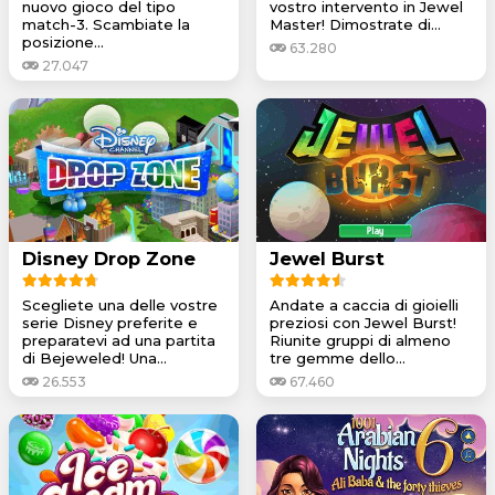
nuovo gioco del tipo
vostro intervento in Jewel
match-3. Scambiate la
Master! Dimostrate di...
posizione...
63.280
27.047
Disney Drop Zone
Jewel Burst
Scegliete una delle vostre
Andate a caccia di gioielli
serie Disney preferite e
preziosi con Jewel Burst!
preparatevi ad una partita
Riunite gruppi di almeno
di Bejeweled! Una...
tre gemme dello...
26.553
67.460