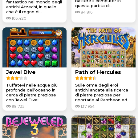
battere il computer in
fantastico nel mondo degli
questa partita di...
antichi Atzechi, in quello
che è il regno di...
84.816
105.420
Jewel Dive
Path of Hercules
Tuffatevi nelle acque più
Sulle orme degli eroi
profonde dell’oceano in
antichi andate alla ricerca
cerca di pietre preziose
di pietre preziose per
con Jewel Dive!...
riportarle al Pantheon ed...
98.735
137.954