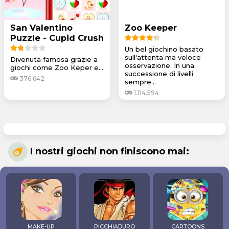
San Valentino
Zoo Keeper
Puzzle - Cupid Crush
Un bel giochino basato
sull'attenta ma veloce
Divenuta famosa grazie a
osservazione. In una
giochi come
Zoo Keper
e...
successione di livelli
376.642
sempre...
1.114.594
I nostri giochi non finiscono mai:
MAKE-UP
PICCHIADURO
CARTOONS