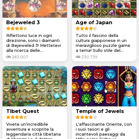
Bejeweled 3
Age of Japan
Riflettono luce in ogni
Tutto il fascino della
direzione, sono i diamanti
cultura giapponese in un
di Bejeweled 3! Mettetevi
meraviglioso puzzle game
alla ricerca delle...
a tema! Sullo stile del...
283.007
230.739
Tibet Quest
Temple of Jewels
Vivete un'incredibile
L'affascinante Oriente, con
avventura e scoprite la
i suoi tesori e gli
leggendaria città tibetana
incantevoli paesaggi da
di Shangri La. Il dottor...
Mille e Una Fiaba, vi...