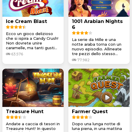
Ice Cream Blast
1001 Arabian Nights
6
Ecco un gioco delizioso
che si ispira a Candy Crush!
La serie da Mille e una
Non dovrete unire
notte araba torna con un
caramelle, ma tanti gusti...
nuovo episodio. Allineate
tre pezzi dello stesso...
63.576
77.982
Treasure Hunt
Farmer Quest
Andate a caccia di tesori in
Dopo una lunga notte di
Treasure Hunt! In questo
luna piena, in una mattina