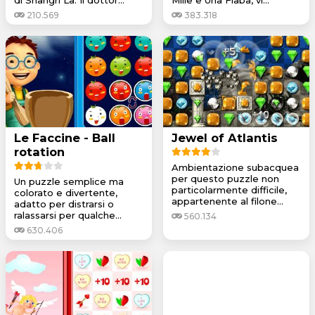
210.569
383.318
Le Faccine - Ball
Jewel of Atlantis
rotation
Ambientazione subacquea
per questo puzzle non
Un puzzle semplice ma
particolarmente difficile,
colorato e divertente,
appartenente al filone...
adatto per distrarsi o
ralassarsi per qualche...
560.134
630.406