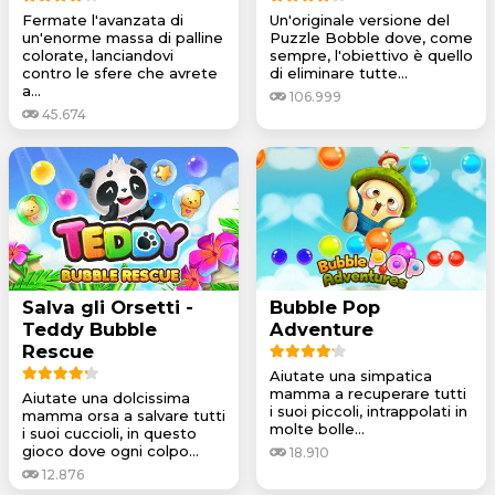
Fermate l'avanzata di
Un'originale versione del
un'enorme massa di palline
Puzzle Bobble dove, come
colorate, lanciandovi
sempre, l'obiettivo è quello
contro le sfere che avrete
di eliminare tutte...
a...
106.999
45.674
Salva gli Orsetti -
Bubble Pop
Teddy Bubble
Adventure
Rescue
Aiutate una simpatica
mamma a recuperare tutti
Aiutate una dolcissima
i suoi piccoli, intrappolati in
mamma orsa a salvare tutti
molte bolle...
i suoi cuccioli, in questo
gioco dove ogni colpo...
18.910
12.876