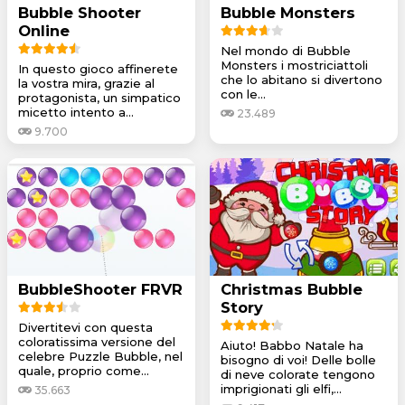
Bubble Shooter
Bubble Monsters
Online
Nel mondo di Bubble
Monsters i mostriciattoli
In questo gioco affinerete
che lo abitano si divertono
la vostra mira, grazie al
con le...
protagonista, un simpatico
micetto intento a...
23.489
9.700
BubbleShooter FRVR
Christmas Bubble
Story
Divertitevi con questa
coloratissima versione del
Aiuto! Babbo Natale ha
celebre Puzzle Bubble, nel
bisogno di voi! Delle bolle
quale, proprio come...
di neve colorate tengono
imprigionati gli elfi,...
35.663