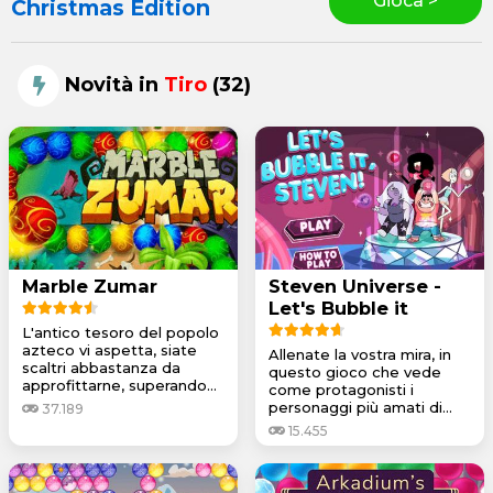
Gioca >
Christmas Edition
Novità in
Tiro
(32)
Marble Zumar
Steven Universe -
Let's Bubble it
L'antico tesoro del popolo
azteco vi aspetta, siate
Allenate la vostra mira, in
scaltri abbastanza da
questo gioco che vede
approfittarne, superando...
come protagonisti i
personaggi più amati di...
37.189
15.455