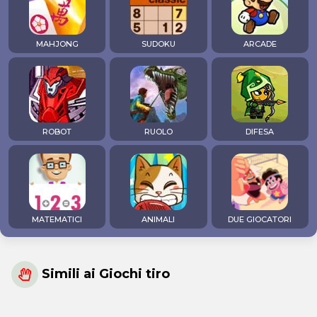
MAHJONG
SUDOKU
ARCADE
ROBOT
RUOLO
DIFESA
MATEMATICI
ANIMALI
DUE GIOCATORI
Simili ai Giochi tiro