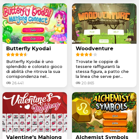
Butterfly Kyodai
Woodventure
Butterfly Kyodai è uno
Trovate le coppie di
splendido e colorato gioco
tessere raffiguranti la
di abilità che ritrova la sua
stessa figura, a patto che
corrispondenza nel...
la linea che serve per...
26.441
20.865
Valentine's Mahjong
Alchemist Symbols