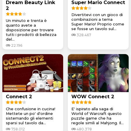
Dream Beauty Link
Super Mario Connect
2
Divertitevi con un gioco di
combinazioni a tema
Un minuto e trenta è
Super Mario! Proprio come
quanto avete a
se fosse un tavolo sul...
disposizione per trovare
tutti i prodotti di bellezza
328.467
del...
22.196
Connect 2
WOW Connect 2
Che confusione in cucina!
E' ispirato alla saga di
Mettete un po' d'ordine
World of Warcraft questo
sistemando gli elementi
puzzle game che ha
sparsi sul tavolo da...
regole simili al Mahjong. Il...
758.012
480.378