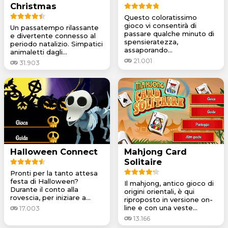
Christmas
Questo coloratissimo
gioco vi consentirà di
Un passatempo rilassante
passare qualche minuto di
e divertente connesso al
spensieratezza,
periodo natalizio. Simpatici
assaporando...
animaletti dagli...
21.001
31.903
Halloween Connect
Mahjong Card
Solitaire
Pronti per la tanto attesa
festa di Halloween?
Il mahjong, antico gioco di
Durante il conto alla
origini orientali, è qui
rovescia, per iniziare a...
riproposto in versione on-
line e con una veste...
17.003
13.166