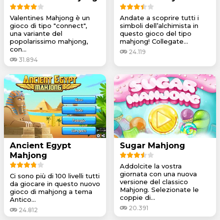
Valentines Mahjong è un
Andate a scoprire tutti i
gioco di tipo "connect",
simboli dell’alchimista in
una variante del
questo gioco del tipo
popolarissimo mahjong,
mahjong! Collegate...
con...
24.119
31.894
Ancient Egypt
Sugar Mahjong
Mahjong
Addolcite la vostra
giornata con una nuova
Ci sono più di 100 livelli tutti
versione del classico
da giocare in questo nuovo
Mahjong. Selezionate le
gioco di mahjong a tema
coppie di...
Antico...
20.391
24.812