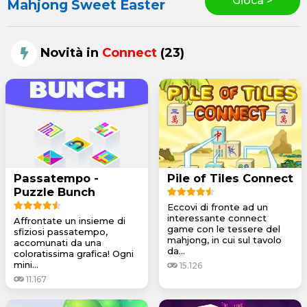
Gioca >
Mahjong Sweet Easter
Novità in
Connect
(23)
Passatempo -
Pile of Tiles Connect
Puzzle Bunch
Eccovi di fronte ad un
interessante connect
Affrontate un insieme di
game con le tessere del
sfiziosi passatempo,
mahjong, in cui sul tavolo
accomunati da una
da...
coloratissima grafica! Ogni
mini...
15.126
11.167