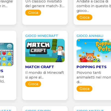
raviglie
Un classico rivisitato
Andate a caccia di
in...
del genere match-3:...
combo in questo 
gioco...
Gioca
Gioca
GIOCO MINECRAFT
GIOCO ANIMALI
MATCH CRAFT
POPPING PETS
US
Il mondo di Minecraft
Piovono tanti
va
si apre al...
animaletti nel mo
ci,
di...
Gioca
Gioca