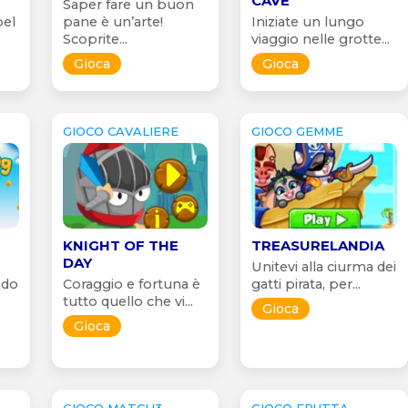
CAVE
Saper fare un buon
bel
pane è un’arte!
Iniziate un lungo
Scoprite...
viaggio nelle grotte...
Gioca
Gioca
GIOCO CAVALIERE
GIOCO GEMME
KNIGHT OF THE
TREASURELANDIA
DAY
Unitevi alla ciurma dei
ndo
Coraggio e fortuna è
gatti pirata, per...
tutto quello che vi...
Gioca
Gioca