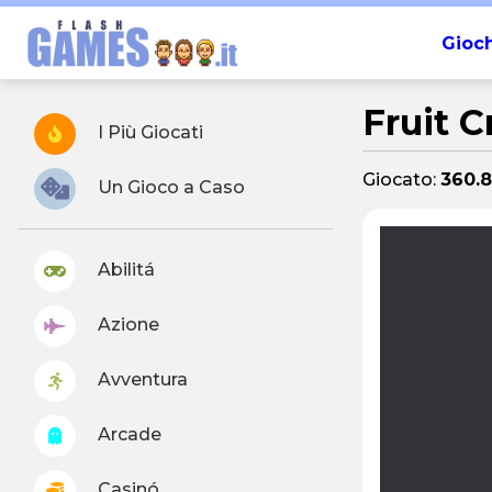
Gioch
Fruit 
I Più Giocati
Giocato:
360.
Un Gioco a Caso
Abilitá
Azione
Avventura
Arcade
Casinó