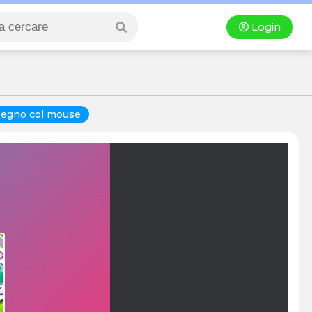
Login
segno col mouse