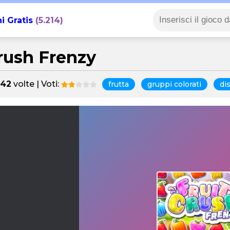
i Gratis
(5.214)
Crush Frenzy
842
volte | Voti:
frutta
gruppi colorati
di