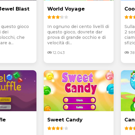
ewel Blast
World Voyage
Coo
di questo gioco
In ognuno dei cento livelli di
Sulla
 dei
questo gioco, dovrete dar
2 son
blocchi, che
prova di grande occhio e di
ciam
re a...
velocità di...
sfizio
12.043
38
fle
Sweet Candy
Can