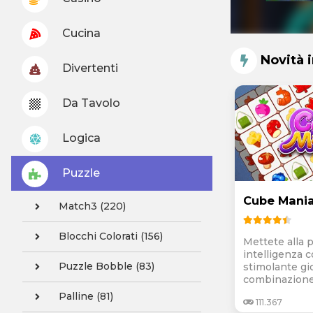
Cucina
Novità 
Divertenti
Da Tavolo
Logica
Puzzle
Cube Mani
Match3 (220)
Blocchi Colorati (156)
Mettete alla p
intelligenza 
Puzzle Bobble (83)
stimolante gi
combinazione d
Palline (81)
111.367