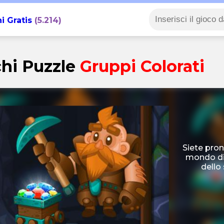
i Gratis
(5.214)
hi Puzzle
Gruppi Colorati
Siete pron
mondo di 
dello