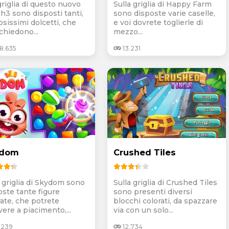
griglia di questo nuovo
Sulla griglia di Happy Farm
h3 sono disposti tanti,
sono disposte varie caselle,
osissimi dolcetti, che
e voi dovrete toglierle di
chiedono...
mezzo...
8.635
13.231
ydom
Crushed Tiles
a griglia di Skydom sono
Sulla griglia di Crushed Tiles
oste tante figure
sono presenti diversi
rate, che potrete
blocchi colorati, da spazzare
ere a piacimento,...
via con un solo...
.239
12.734