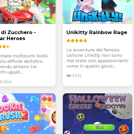
 di Zucchero -
Unikitty Rainbow Rage
ar Heroes
Le avventure del famoso
cartone Unkitty non sono
ntate moltissimi livelli,
mai state così appassionanti
iù difficile dell'altro,
come in questo gioco,...
neando almeno tre
tti uguali,...
7.375
0.000