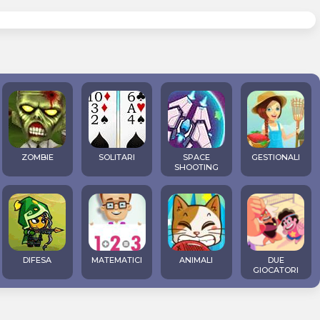
ZOMBIE
SOLITARI
SPACE
GESTIONALI
SHOOTING
DIFESA
MATEMATICI
ANIMALI
DUE
GIOCATORI