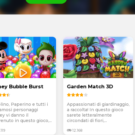
ney Bubble Burst
Garden Match 3D
ino, Paperino e tutti i
Appassionati di giardinaggio,
famosi personaggi
a raccolta! In questo gioco
ey vi danno il
sarete letteralmente
enuto in questo gioco,...
circondati di fiori,...
119
12.168