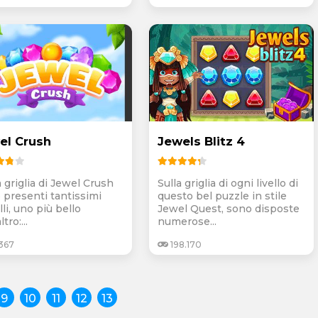
el Crush
Jewels Blitz 4
 griglia di Jewel Crush
Sulla griglia di ogni livello di
 presenti tantissimi
questo bel puzzle in stile
lli, uno più bello
Jewel Quest, sono disposte
ltro:...
numerose...
367
198.170
9
10
11
12
13