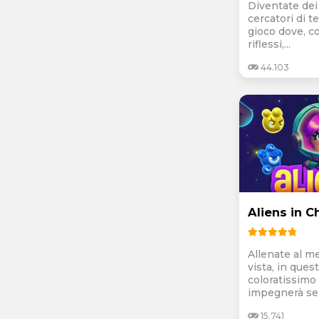
Diventate dei 
cercatori di t
gioco dove, co
riflessi,...
44.103
Aliens in C
Allenate al me
vista, in ques
coloratissimo
impegnerà sen
15.741