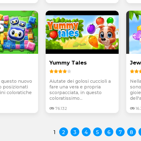
Yummy Tales
Jew
di questo nuovo
Aiutate dei golosi cuccioli a
Nella
o posizionati
fare una vera e propria
sono
ini coloratiche
scorpacciata, in questo
gioie
coloratissimo...
dell'a
76.132
16.
1
2
3
4
5
6
7
8