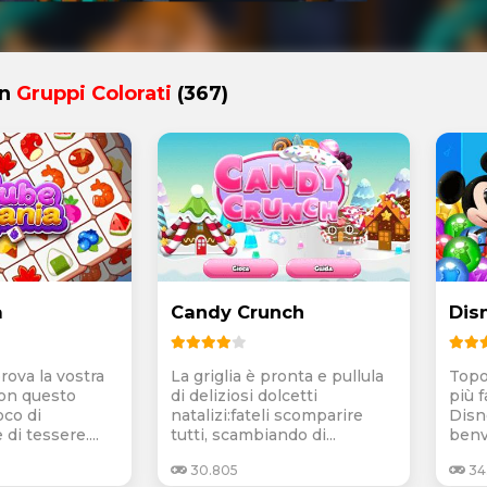
in
Gruppi Colorati
(367)
a
Candy Crunch
Dis
rova la vostra
La griglia è pronta e pullula
Topol
con questo
di deliziosi dolcetti
più 
oco di
natalizi:fateli scomparire
Disn
i tessere....
tutti, scambiando di...
benv
30.805
34.