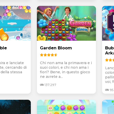
ble
Garden Bloom
Bub
Ark
ira e lanciate
Chi non ama la primavera e i
ate, cercando di
suoi colori, e chi non ama i
Lanc
 della stessa
fiori? Bene, in questo gioco
colo
ne avrete a...
pall
voi, 
137.297
95