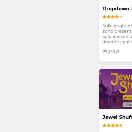
Dropdown J
Sulla griglia 
sono presenti
coloratissimi 
dovrete sposta
27.821
Jewel Shuf