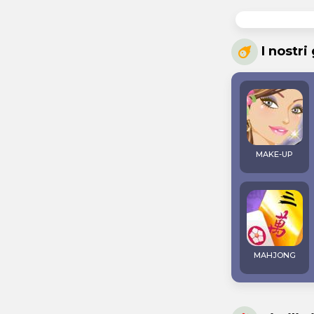
I nostri
MAKE-UP
MAHJONG