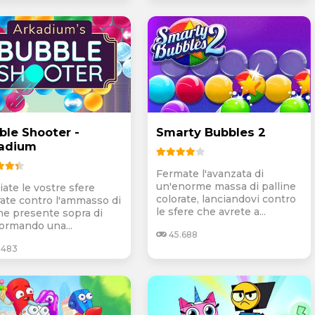
ble Shooter -
Smarty Bubbles 2
adium
Fermate l'avanzata di
un'enorme massa di palline
iate le vostre sfere
colorate, lanciandovi contro
rate contro l'ammasso di
le sfere che avrete a...
ine presente sopra di
formando una...
45.688
.483