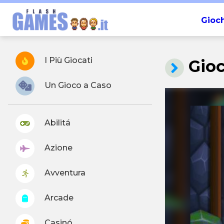
Gioch
I Più Giocati
Gioc
Un Gioco a Caso
Abilitá
Azione
Avventura
Arcade
Casinó