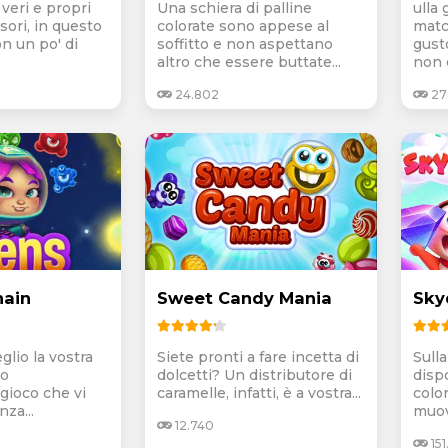
veri e propri
Una schiera di palline
ulla 
esori, in questo
colorate sono appese al
matc
n un po' di
soffitto e non aspettano
gust
altro che essere buttate...
non 
24.802
27
hain
Sweet Candy Mania
Sk
glio la vostra
Siete pronti a fare incetta di
Sull
to
dolcetti? Un distributore di
disp
 gioco che vi
caramelle, infatti, è a vostra...
colo
za...
muov
12.740
151