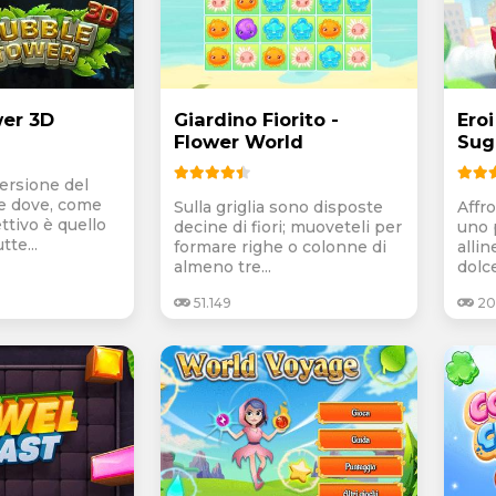
er 3D
Giardino Fiorito -
Eroi
Flower World
Sug
versione del
e dove, come
Sulla griglia sono disposte
Affro
ttivo è quello
decine di fiori; muoveteli per
uno p
tte...
formare righe o colonne di
alli
almeno tre...
dolce
51.149
20