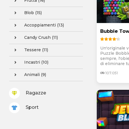
Frutta (16)
Blob (15)
Accoppiamenti (13)
Bubble Tow
Candy Crush (11)
Un'originale 
Tessere (11)
Puzzle Bobbl
sempre, l'obie
Incastri (10)
di eliminare tu
107.051
Animali (9)
Ragazze
Sport