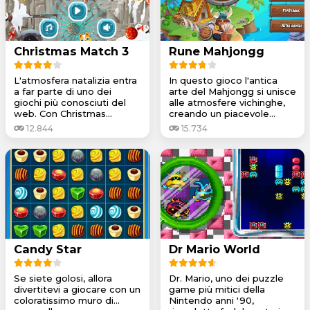
Christmas Match 3
Rune Mahjongg
L'atmosfera natalizia entra
In questo gioco l'antica
a far parte di uno dei
arte del Mahjongg si unisce
giochi più conosciuti del
alle atmosfere vichinghe,
web. Con Christmas...
creando un piacevole...
12.844
15.734
Candy Star
Dr Mario World
Se siete golosi, allora
Dr. Mario, uno dei puzzle
divertitevi a giocare con un
game più mitici della
coloratissimo muro di...
Nintendo anni '90,