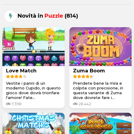
Novità in
Puzzle
(814)
Love Match
Zuma Boom
Vestite i panni di un
Prendete bene la mira e
moderno Cupido, in questo
colpite con precisione, in
gioco dove dovrà trionfare
questa variante di Zuma
l'amore! Fate...
dove dovrete fare i...
7.398
28.442