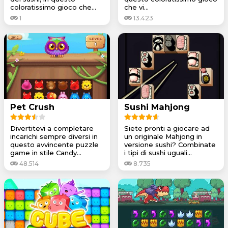
coloratissimo gioco che...
che vi...
1
13.423
Pet Crush
Sushi Mahjong
Divertitevi a completare
Siete pronti a giocare ad
incarichi sempre diversi in
un originale Mahjong in
questo avvincente puzzle
versione sushi? Combinate
game in stile Candy...
i tipi di sushi uguali...
48.514
8.735