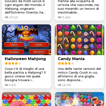
Giocato da molti secoli in
Partite alla scoperta di
ogni angolo del mondo, il
un'isola che nasconde, nei
Mahjong, originario
suoi meandri, un tesoro di
dell'Estremo Oriente, ha...
inestimabile...
47.525
15.660
Halloween Mahjong
Candy Mania
Cosa c'è di meglio di una
Una delle tante versioni del
bella partita a Mahjong? Il
mitico Candy Crush in cui,
gioco cinese nel quale
all'interno di una griglia,
bisogna trovare i...
sono disposte...
9.631
28.361