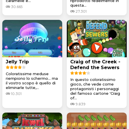
caramelle e...
riprodotto fedelmente in
questa...
30.665
27.301
Jelly Trip
Craig of the Creek -
Defend the Sewers
Coloratissime meduse
riempiono lo schermo... ma
In questo coloratissimo
il vostro scopo è quello di
gioco, che vede come
eliminarle tutte,...
protagonisti i personaggi
del famoso cartone 'Craig
10.301
of...
9.839