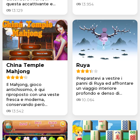
questa accattivante e...
13.954
13.129
China Temple
Ruya
Mahjong
Preparatevi a vestire i
panni di Ruya ed affrontare
Il Mahjong, gioco
un viaggio interiore
antichissimo, è qui
profondo e denso di...
riproposto con una veste
fresca e moderna,
10.064
conservando però...
13.542