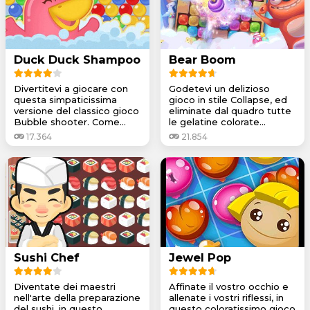
Duck Duck Shampoo
Bear Boom
Divertitevi a giocare con
Godetevi un delizioso
questa simpaticissima
gioco in stile Collapse, ed
versione del classico gioco
eliminate dal quadro tutte
Bubble shooter. Come...
le gelatine colorate...
17.364
21.854
Sushi Chef
Jewel Pop
Diventate dei maestri
Affinate il vostro occhio e
nell'arte della preparazione
allenate i vostri riflessi, in
del sushi, in questo
questo coloratissimo gioco