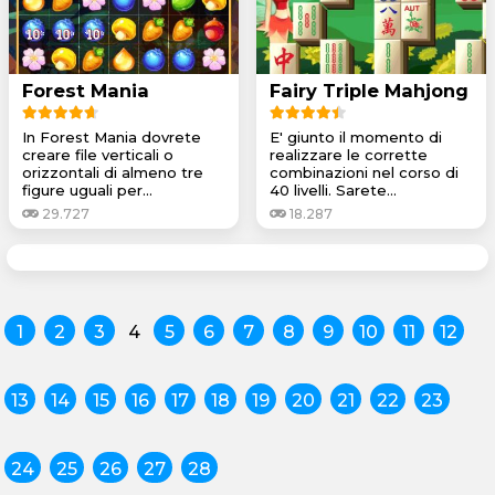
Forest Mania
Fairy Triple Mahjong
In Forest Mania dovrete
E' giunto il momento di
creare file verticali o
realizzare le corrette
orizzontali di almeno tre
combinazioni nel corso di
figure uguali per...
40 livelli. Sarete...
29.727
18.287
1
2
3
4
5
6
7
8
9
10
11
12
13
14
15
16
17
18
19
20
21
22
23
24
25
26
27
28