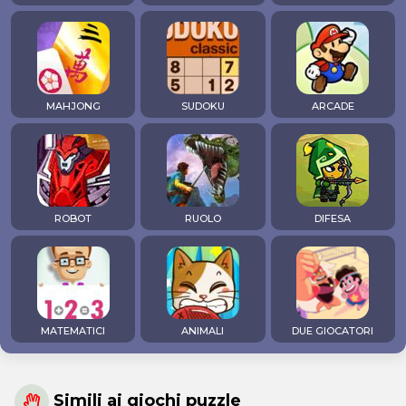
MAHJONG
SUDOKU
ARCADE
ROBOT
RUOLO
DIFESA
MATEMATICI
ANIMALI
DUE GIOCATORI
Simili ai giochi puzzle