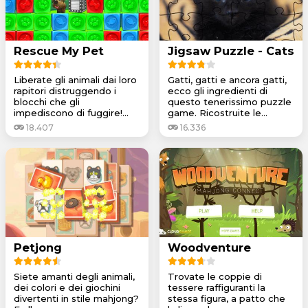
Rescue My Pet
Jigsaw Puzzle - Cats
Liberate gli animali dai loro
Gatti, gatti e ancora gatti,
rapitori distruggendo i
ecco gli ingredienti di
blocchi che gli
questo tenerissimo puzzle
impediscono di fuggire!...
game. Ricostruite le...
18.407
16.336
Petjong
Woodventure
Siete amanti degli animali,
Trovate le coppie di
dei colori e dei giochini
tessere raffiguranti la
divertenti in stile mahjong?
stessa figura, a patto che