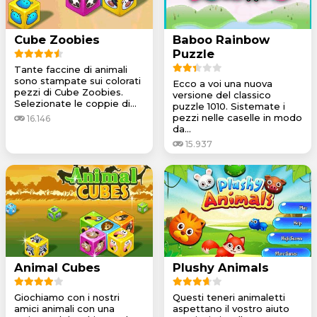
Cube Zoobies
Baboo Rainbow
Puzzle
Tante faccine di animali
sono stampate sui colorati
Ecco a voi una nuova
pezzi di Cube Zoobies.
versione del classico
Selezionate le coppie di...
puzzle 1010. Sistemate i
pezzi nelle caselle in modo
16.146
da...
15.937
Animal Cubes
Plushy Animals
Giochiamo con i nostri
Questi teneri animaletti
amici animali con una
aspettano il vostro aiuto