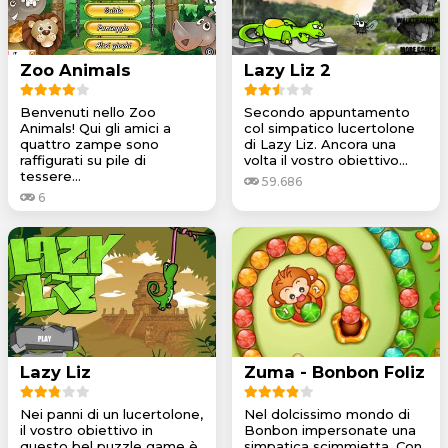
Zoo Animals
Lazy Liz 2
Benvenuti nello Zoo
Secondo appuntamento
Animals! Qui gli amici a
col simpatico lucertolone
quattro zampe sono
di Lazy Liz. Ancora una
raffigurati su pile di
volta il vostro obiettivo...
tessere...
59.686
6
Lazy Liz
Zuma - Bonbon Foliz
Nei panni di un lucertolone,
Nel dolcissimo mondo di
il vostro obiettivo in
Bonbon impersonate una
questo bel puzzle game è
simpatica scimmietta. Con