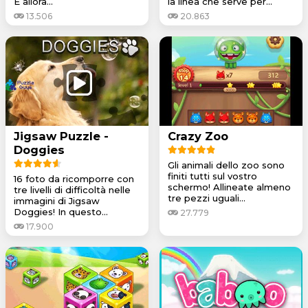
E allora...
la linea che serve per...
13.506
20.863
Jigsaw Puzzle -
Crazy Zoo
Doggies
Gli animali dello zoo sono
finiti tutti sul vostro
16 foto da ricomporre con
schermo! Allineate almeno
tre livelli di difficoltà nelle
tre pezzi uguali...
immagini di Jigsaw
Doggies! In questo...
27.779
17.900