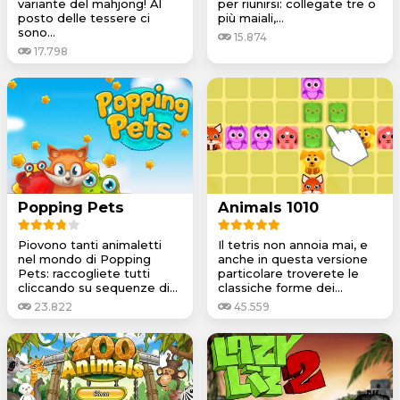
variante del mahjong! Al
per riunirsi: collegate tre o
posto delle tessere ci
più maiali,...
sono...
15.874
17.798
Popping Pets
Animals 1010
Piovono tanti animaletti
Il tetris non annoia mai, e
nel mondo di Popping
anche in questa versione
Pets: raccogliete tutti
particolare troverete le
cliccando su sequenze di...
classiche forme dei...
23.822
45.559