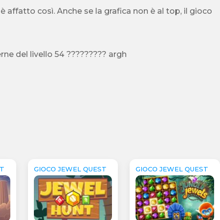
affatto così. Anche se la grafica non è al top, il gioco
ne del livello 54 ????????? argh
ST
GIOCO JEWEL QUEST
GIOCO JEWEL QUEST