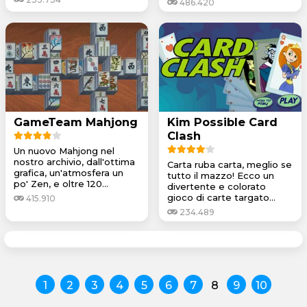
486.420
GameTeam Mahjong
Kim Possible Card
Clash
Un nuovo Mahjong nel
nostro archivio, dall'ottima
Carta ruba carta, meglio se
grafica, un'atmosfera un
tutto il mazzo! Ecco un
po' Zen, e oltre 120...
divertente e colorato
gioco di carte targato...
415.910
234.489
1
2
3
4
5
6
7
8
9
10