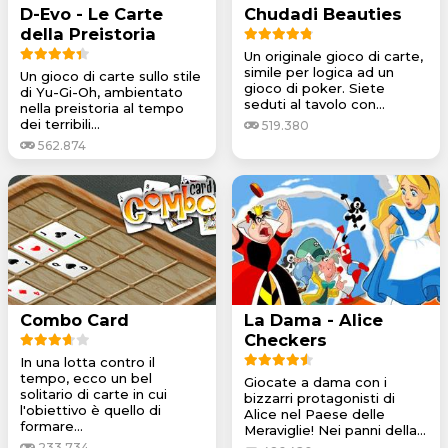
D-Evo - Le Carte
Chudadi Beauties
della Preistoria
Un originale gioco di carte,
simile per logica ad un
Un gioco di carte sullo stile
gioco di poker. Siete
di Yu-Gi-Oh, ambientato
seduti al tavolo con...
nella preistoria al tempo
dei terribili...
519.380
562.874
Combo Card
La Dama - Alice
Checkers
In una lotta contro il
tempo, ecco un bel
Giocate a dama con i
solitario di carte in cui
bizzarri protagonisti di
l'obiettivo è quello di
Alice nel Paese delle
formare...
Meraviglie! Nei panni della...
233.734