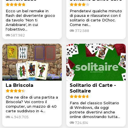
Ecco un bel remake in
Prendetevi qualche minuto
flash del divertente gioco
di pausa e rilassatevi con il
da tavolo 'Non ti
solitario di carte DChoc.
Arrabbiare', in cui
Come nei...
l'obiettivo...
372.588
587.982
La Briscola
Solitario di Carte -
Solitaire
Che ne dite di una partita a
Briscola? Voi contro il
Fans del classico Solitario
computer, un mazzo di 40
di Windows, da oggi
carte suddiviso in 4...
potrete divertirvi anche
online dimostrando tutta...
4.949.705
724.614