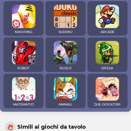
MAHJONG
SUDOKU
ARCADE
ROBOT
RUOLO
DIFESA
MATEMATICI
ANIMALI
DUE GIOCATORI
Simili ai giochi da tavolo