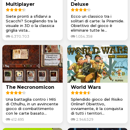
Multiplayer
Deluxe
Siete pronti a sfidarvi a
Ecco un classico tra i
Scacchi? Scegliendo tra la
solitari di carte: la Piramide.
visuale in 3D o la classica
Obiettivo del gioco è
griglia vista...
eliminare tutte le...
6.370.703
1.054.358
The Necronomicon
World Wars
Una battaglia contro i Miti
Splendido gioco del Risiko
di Cthulhu, in un avvincente
Online!! Obiettivo,
gioco di combattimento
ovviamente, è la conquista
con le carte basato...
di tutti i territori...
412.695
2.946.529