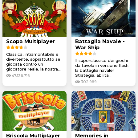
Scopa Multiplayer
Battaglia Navale -
War Ship
Classica, intramontabile e
divertente, soprattutto se
Il superclassico dei giochi
giocata contro un
da tavola in versione flash:
giocatore reale, la nostra...
la battaglia navale!
Strategia, abilità...
47.136.716
302.989
Briscola Multiplayer
Memories in