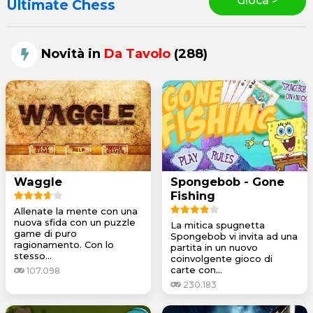
Gioca >
Ultimate Chess
Novità in
Da Tavolo
(288)
Waggle
Spongebob - Gone
Fishing
Allenate la mente con una
nuova sfida con un puzzle
La mitica spugnetta
game di puro
Spongebob vi invita ad una
ragionamento. Con lo
partita in un nuovo
stesso...
coinvolgente gioco di
carte con...
107.098
230.183