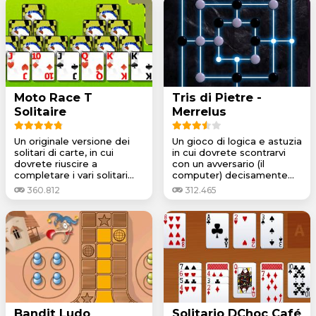
Moto Race T
Tris di Pietre -
Solitaire
Merrelus
Un originale versione dei
Un gioco di logica e astuzia
solitari di carte, in cui
in cui dovrete scontrarvi
dovrete riuscire a
con un avversario (il
completare i vari solitari...
computer) decisamente...
360.812
312.465
Bandit Ludo
Solitario DChoc Café