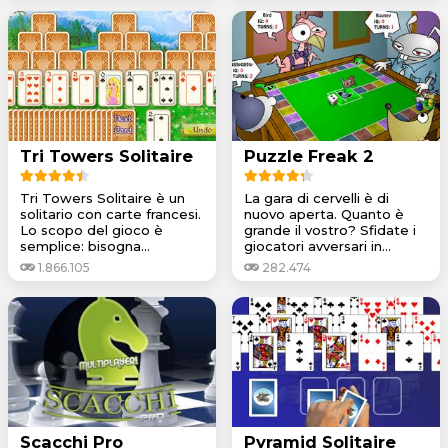
Tri Towers Solitaire
Puzzle Freak 2
Tri Towers Solitaire è un
La gara di cervelli è di
solitario con carte francesi.
nuovo aperta. Quanto è
Lo scopo del gioco è
grande il vostro? Sfidate i
semplice: bisogna...
giocatori avversari in...
1.866.105
282.474
Scacchi Pro
Pyramid Solitaire