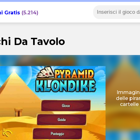
i Gratis
(5.214)
hi Da Tavolo
Immagina
delle pir
cartell