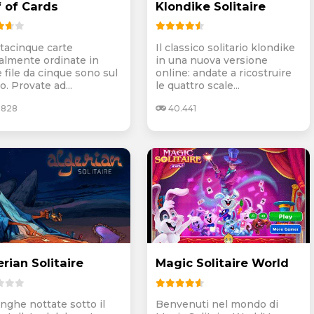
f of Cards
Klondike Solitaire
tacinque carte
Il classico solitario klondike
almente ordinate in
in una nuova versione
 file da cinque sono sul
online: andate a ricostruire
o. Provate ad...
le quattro scale...
.828
40.441
rian Solitaire
Magic Solitaire World
unghe nottate sotto il
Benvenuti nel mondo di