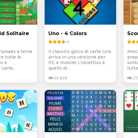
d Solitaire
Uno - 4 Colors
Scor
Tripeaks a tema
Il classico gioco di carte Uno
Misc
e tutte le
arriva in una versione per
prep
lo e
PC e mobile! L’obiettivo è
solit
carte...
quello di...
tutte
50.839
27