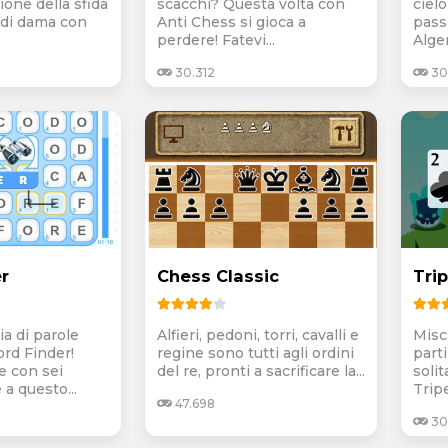
zione della sfida
scacchi? Questa volta con
cielo
a di dama con
Anti Chess si gioca a
pass
perdere! Fatevi...
Alger
30.312
30
r
Chess Classic
Tri
ia di parole
Alfieri, pedoni, torri, cavalli e
Misch
ord Finder!
regine sono tutti agli ordini
parti
e con sei
del re, pronti a sacrificare la...
solit
 a questo...
Tripe
47.698
30