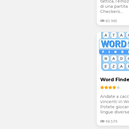
tattica, l’emo
di una partit
Checkers...
60.965
Word Finde
Andate a cacc
vincenti in W
Potete giocar
lingue diverse
98.539