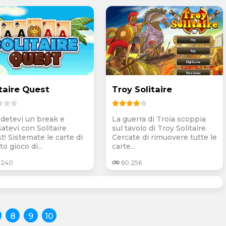
itaire Quest
Troy Solitaire
detevi un break e
La guerra di Troia scoppia
satevi con Solitaire
sul tavolo di Troy Solitaire.
t! Sistemate le carte di
Cercate di rimuovere tutte le
o gioco di...
carte...
.240
60.256
8
9
10