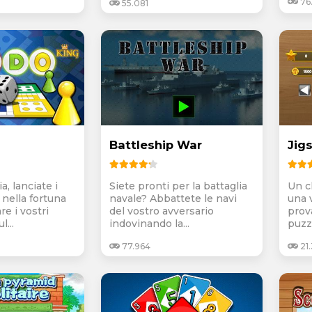
76
55.081
Battleship War
Jig
ia, lanciate i
Siete pronti per la battaglia
Un c
 nella fortuna
navale? Abbattete le navi
una v
re i vostri
del vostro avversario
prov
...
indovinando la...
puzzl
77.964
21