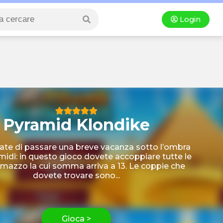
Login
Pyramid Klondike
te di passare una breve vacanza sotto l’ombra
amidi: in questo gioco dovete accoppiare tutte le
e mazzo la cui somma arriva a 13. Le coppie che
dovete trovare sono...
Gioca >