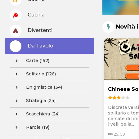
Cucina
Novità 
Divertenti
Da Tavolo
Carte (152)
Solitario (126)
Enigmistica (34)
Chinese Sol
Strategia (24)
Discreta vers
solitario a te
Scacchiera (24)
cercate di fini
livelli della...
Parole (19)
25.159