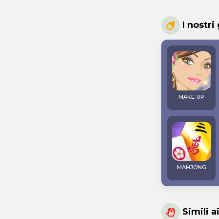
I nostri
MAKE-UP
MAHJONG
Simili a