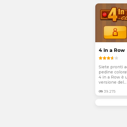
4 in a Row
Siete pronti ad
pedine colora
4 in a Row è 
versione del...
39.275