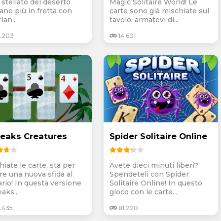
 stellato del deserto
Magic Solitaire World! Le
ano più in fretta con
carte sono già mischiate sul
ian...
tavolo, armatevi di...
.203
14.601
peaks Creatures
Spider Solitaire Online
iate le carte, sta per
Avete dieci minuti liberi?
re una nuova sfida al
Spendeteli con Spider
ario! In questa versione
Solitaire Online! In questo
aks...
gioco con le carte...
.435
81.220