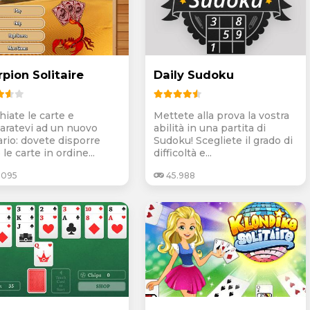
pion Solitaire
Daily Sudoku
hiate le carte e
Mettete alla prova la vostra
aratevi ad un nuovo
abilità in una partita di
ario: dovete disporre
Sudoku! Scegliete il grado di
 le carte in ordine...
difficoltà e...
.095
45.988