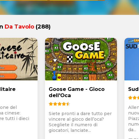
in
Da Tavolo
(288)
itaire
Goose Game - Gioco
Sud
dell'Oca
ione del
Alle
ma cinese:
nuov
Siete pronti a dare tutto per
re tutti i dieci
Piaz
vincere al gioco dell’oca?
nume
Scegliete il numero di
da...
giocatori, lanciate...