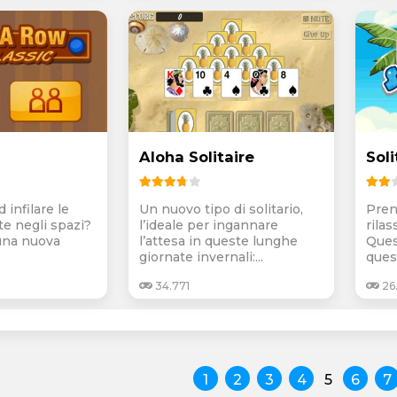
Aloha Solitaire
Sol
 infilare le
Un nuovo tipo di solitario,
Pren
te negli spazi?
l’ideale per ingannare
rilas
una nuova
l’attesa in queste lunghe
Ques
giornate invernali:...
quest
34.771
26
1
2
3
4
5
6
7