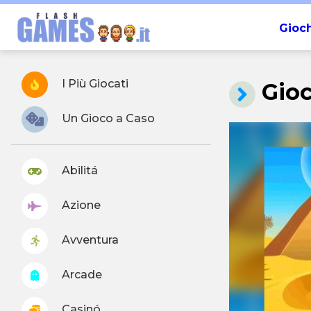
Gioch
I Più Giocati
Gioc
Un Gioco a Caso
Abilitá
Azione
Avventura
Arcade
Casinó