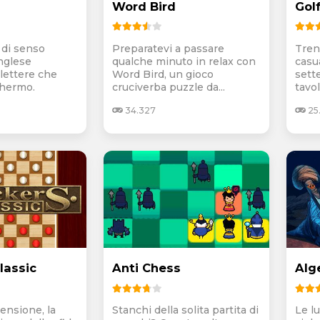
Word Bird
Gol
 di senso
Preparatevi a passare
Tren
nglese
qualche minuto in relax con
casu
 lettere che
Word Bird, un gioco
sette
chermo.
cruciverba puzzle da...
tavol
34.327
25
lassic
Anti Chess
Alge
tensione, la
Stanchi della solita partita di
Le l