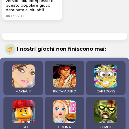
versioni più complesse di
questo popolare gioco,
destinata ai più abili...
136.783
I nostri giochi non finiscono mai:
MAKE-UP
PICCHIADURO
CARTOONS
LEGO
CUCINA
ZOMBIE