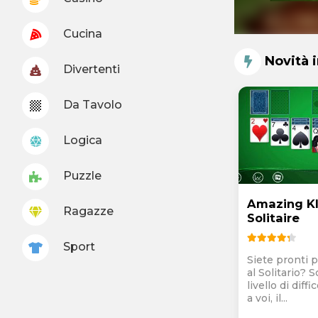
Cucina
Novità 
Divertenti
Da Tavolo
Logica
Puzzle
Amazing K
Ragazze
Solitaire
Sport
Siete pronti p
al Solitario? S
livello di diff
a voi, il...