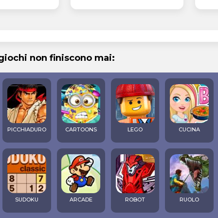
 giochi non finiscono mai:
PICCHIADURO
CARTOONS
LEGO
CUCINA
SUDOKU
ARCADE
ROBOT
RUOLO