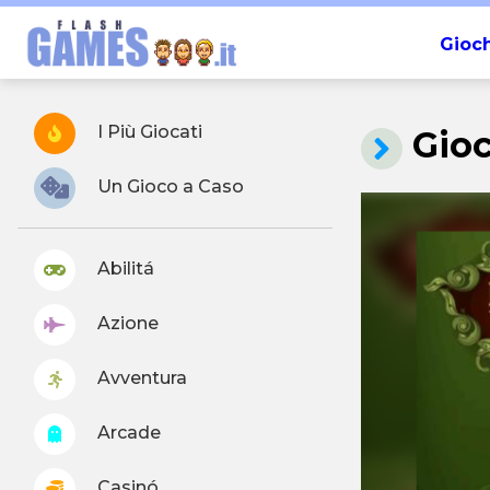
Gioch
I Più Giocati
Gio
Un Gioco a Caso
Abilitá
Azione
Avventura
Arcade
Casinó