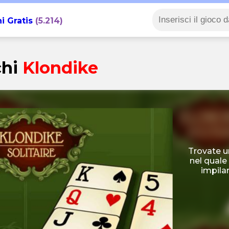
i Gratis
(5.214)
chi
Klondike
Trovate u
nel quale 
impila