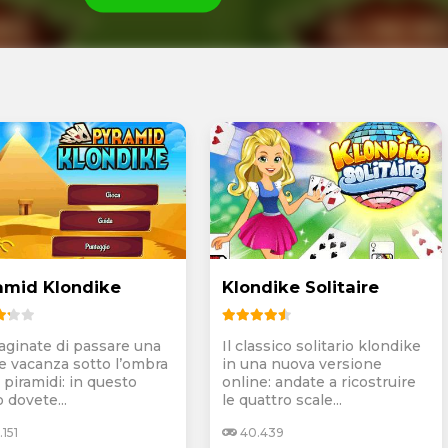
amid Klondike
Klondike Solitaire
ginate di passare una
Il classico solitario klondike
e vacanza sotto l’ombra
in una nuova versione
 piramidi: in questo
online: andate a ricostruire
 dovete...
le quattro scale...
151
40.439