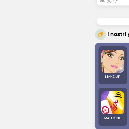
100.474
I nostri
MAKE-UP
MAHJONG