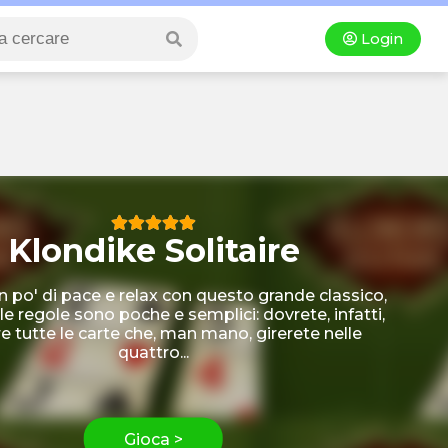
Login
Klondike Solitaire
n po' di pace e relax con questo grande classico,
le regole sono poche e semplici: dovrete, infatti,
re tutte le carte che, man mano, girerete nelle
quattro...
Gioca >