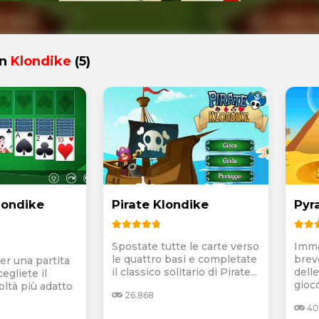
in
Klondike
(5)
londike
Pirate Klondike
Pyr
Spostate tutte le carte verso
Imma
le quattro basi e completate
brev
er una partita
il classico solitario di Pirate...
delle
cegliete il
gioco
icoltà più adatto
26.868
40.