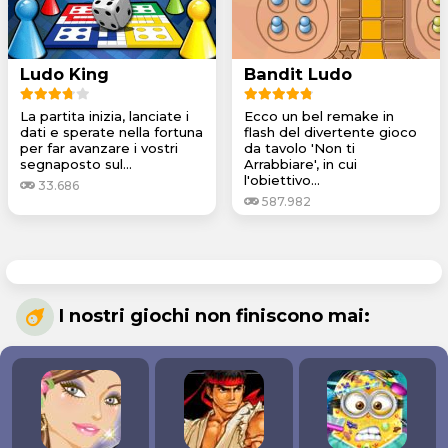
Ludo King
Bandit Ludo
La partita inizia, lanciate i
Ecco un bel remake in
dati e sperate nella fortuna
flash del divertente gioco
per far avanzare i vostri
da tavolo 'Non ti
segnaposto sul...
Arrabbiare', in cui
l'obiettivo...
33.686
587.982
I nostri giochi non finiscono mai: