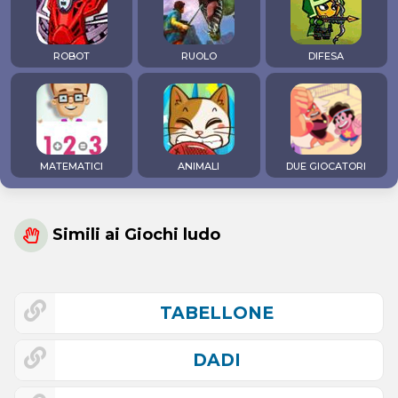
ROBOT
RUOLO
DIFESA
MATEMATICI
ANIMALI
DUE GIOCATORI
Simili ai Giochi ludo
TABELLONE
DADI