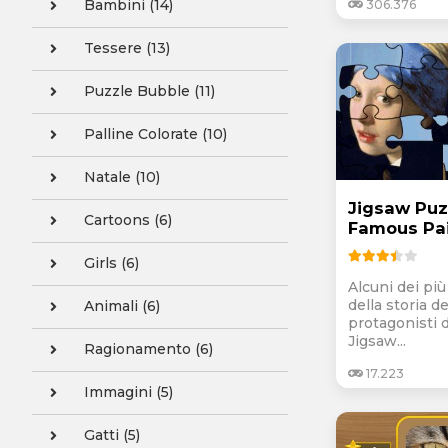
Bambini (14)
306.376
Tessere (13)
Puzzle Bubble (11)
Palline Colorate (10)
Natale (10)
Jigsaw Puz
Cartoons (6)
Famous Pai
Girls (6)
Alcuni dei più
della storia de
Animali (6)
protagonisti 
Jigsaw...
Ragionamento (6)
17.223
Immagini (5)
Gatti (5)