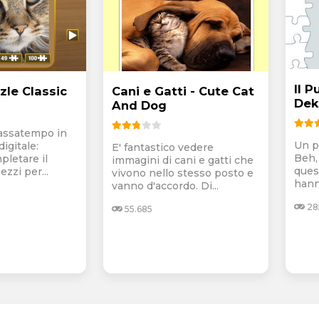
Il P
zle Classic
Cani e Gatti - Cute Cat
Dek
And Dog
passatempo in
Un p
igitale:
E' fantastico vedere
Beh,
pletare il
immagini di cani e gatti che
ques
ezzi per...
vivono nello stesso posto e
hann
vanno d'accordo. Di...
28
55.685