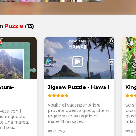
in
Puzzle
(13)
atura-
Jigsaw Puzzle - Hawaii
Kin
Voglia di vacanze? Allora
Se s
provate questo gioco, che vi
puzzl
vate con i
regalerà un assaggio di
giust
é in questo
mare! Rilassatevi...
infat
te una marea,
l più...
14.773
8.