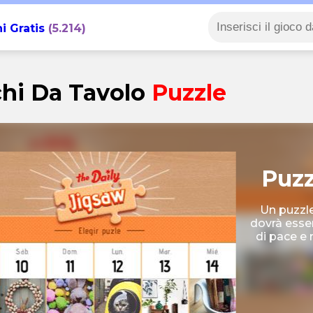
i Gratis
(5.214)
hi Da Tavolo
Puzzle
Puzz
Un puzzle 
dovrà esser
di pace e 