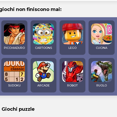
 giochi non finiscono mai:
PICCHIADURO
CARTOONS
LEGO
CUCINA
SUDOKU
ARCADE
ROBOT
RUOLO
i Giochi puzzle