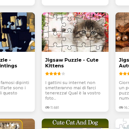
zle -
Jigsaw Puzzle - Cute
Jig
ntings
Kittens
Au
 famosi dipinti
I gattini su internet non
Gior
ll’arte sono i
smetteranno mai di farci
un p
di questo
tenerezza! Qual è la vostro
puzzl
foto...
nume
11.681
16.