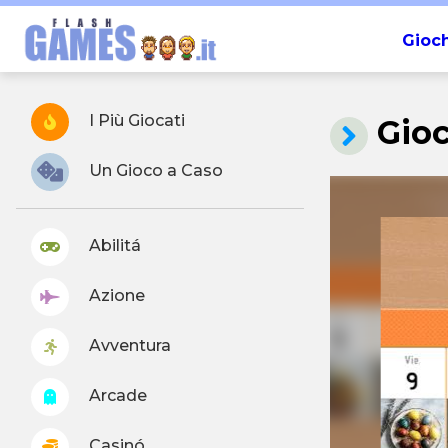
Gioch
I Più Giocati
Gioc
Un Gioco a Caso
Abilitá
Azione
Avventura
Arcade
Casinó