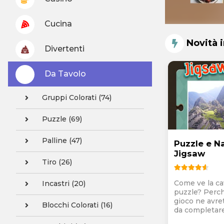
Cucina
Novità 
Divertenti
Da Tavolo
Gruppi Colorati (74)
Puzzle (69)
Palline (47)
Puzzle e N
Jigsaw
Tiro (26)
Come ve la ca
Incastri (20)
puzzle? Perch
gioco ne avre
Blocchi Colorati (16)
da completare i