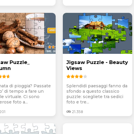
saw Puzzle_
Jigsaw Puzzle - Beauty
tumn
Views
nata di pioggia? Passate
Splendidi paesaggi fanno da
o’ di tempo a fare un
sfondo a questo classico
e virtuale. Ci sono
puzzle: scegliete tra sedici
rose foto a...
foto e tre...
201
21.358