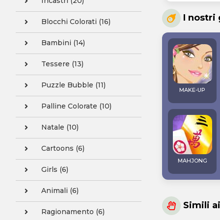
Incastri (20)
I nostri
Blocchi Colorati (16)
Bambini (14)
Tessere (13)
Puzzle Bubble (11)
MAKE-UP
Palline Colorate (10)
Natale (10)
Cartoons (6)
MAHJONG
Girls (6)
Animali (6)
Simili a
Ragionamento (6)