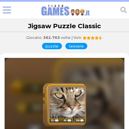
Jigsaw Puzzle Classic
Giocato:
362.763
volte | Voti:
puzzle
tessere