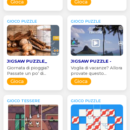
Gioca
Gioca
GIOCO PUZZLE
GIOCO PUZZLE
JIGSAW PUZZLE_
JIGSAW PUZZLE -
Giornata di pioggia?
Voglia di vacanze? Allora
Passate un po’ di...
provate questo...
Gioca
Gioca
GIOCO TESSERE
GIOCO PUZZLE