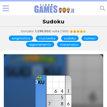
Sudoku
Giocato:
1.295.502
volte | Voti:
enigmistica
cruciverba
sudoku
numeri
ragionamento
matematici