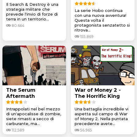
Il Search & Destroy è una
strategia militare che
La serie Hobo continua
prevede l'invio di forze di
con una nuova avventura!
terra in un territorio...
Questa volta il
protagonista senzatetto si
80.664
ritrova...
155.869
The Serum
War of Money 2 -
Aftermath
The Horrific King
Intrappolati nel bel mezzo
Una battaglia incredibile vi
di un'apocalisse di zombie,
aspetta sul campo di War
siete rimasti a secco di
of Money 2. Nella puntata
carburante, ma...
precedente avete...
112.589
56.965