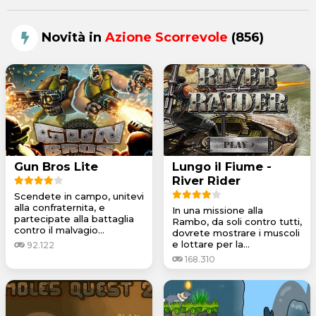
Novità in
Azione Scorrevole
(856)
Gun Bros Lite
Lungo il Fiume -
River Rider
Scendete in campo, unitevi
alla confraternita, e
In una missione alla
partecipate alla battaglia
Rambo, da soli contro tutti,
contro il malvagio...
dovrete mostrare i muscoli
e lottare per la...
92.122
168.310