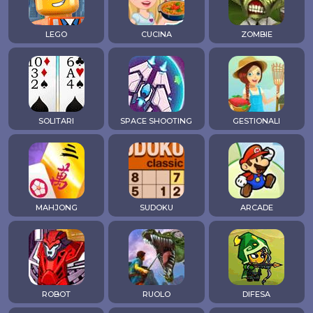
LEGO
CUCINA
ZOMBIE
SOLITARI
SPACE SHOOTING
GESTIONALI
MAHJONG
SUDOKU
ARCADE
ROBOT
RUOLO
DIFESA