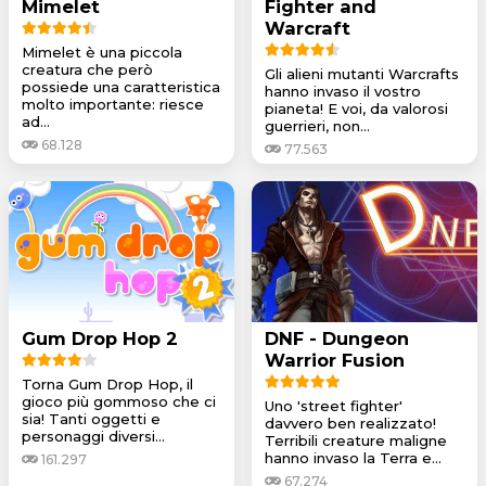
Mimelet
Fighter and
Warcraft
Mimelet è una piccola
creatura che però
Gli alieni mutanti Warcrafts
possiede una caratteristica
hanno invaso il vostro
molto importante: riesce
pianeta! E voi, da valorosi
ad...
guerrieri, non...
68.128
77.563
Gum Drop Hop 2
DNF - Dungeon
Warrior Fusion
Torna Gum Drop Hop, il
gioco più gommoso che ci
Uno 'street fighter'
sia! Tanti oggetti e
davvero ben realizzato!
personaggi diversi...
Terribili creature maligne
hanno invaso la Terra e...
161.297
67.274