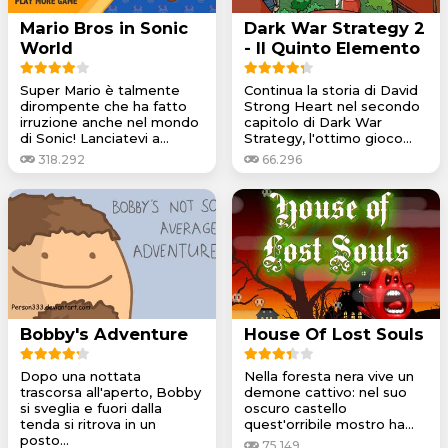
Mario Bros in Sonic
Dark War Strategy 2
World
- Il Quinto Elemento
Super Mario è talmente
Continua la storia di David
dirompente che ha fatto
Strong Heart nel secondo
irruzione anche nel mondo
capitolo di Dark War
di Sonic! Lanciatevi a...
Strategy, l'ottimo gioco...
318.292
66.296
Bobby's Adventure
House Of Lost Souls
Dopo una nottata
Nella foresta nera vive un
trascorsa all'aperto, Bobby
demone cattivo: nel suo
si sveglia e fuori dalla
oscuro castello
tenda si ritrova in un
quest'orribile mostro ha...
posto...
75.149