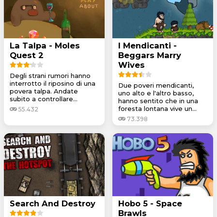
La Talpa - Moles
I Mendicanti -
Quest 2
Beggars Marry
Wives
Degli strani rumori hanno
interrotto il riposino di una
Due poveri mendicanti,
povera talpa. Andate
uno alto e l'altro basso,
subito a controllare...
hanno sentito che in una
foresta lontana vive un...
55.432
73.398
Search And Destroy
Hobo 5 - Space
Brawls