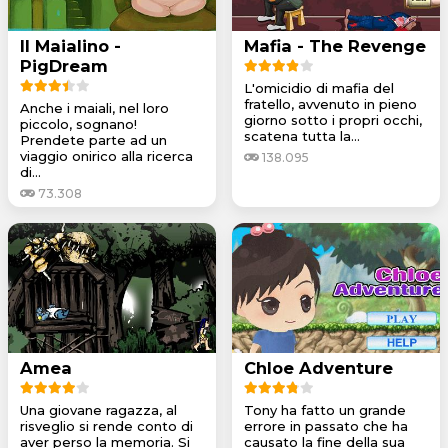
Il Maialino -
Mafia - The Revenge
PigDream
L'omicidio di mafia del
fratello, avvenuto in pieno
Anche i maiali, nel loro
giorno sotto i propri occhi,
piccolo, sognano!
scatena tutta la...
Prendete parte ad un
viaggio onirico alla ricerca
138.095
di...
73.308
Amea
Chloe Adventure
Una giovane ragazza, al
Tony ha fatto un grande
risveglio si rende conto di
errore in passato che ha
aver perso la memoria. Si
causato la fine della sua