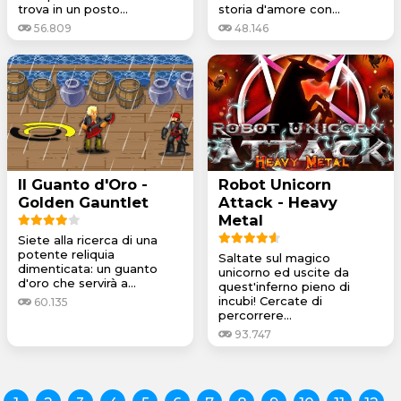
trova in un posto...
storia d'amore con...
56.809
48.146
Il Guanto d'Oro -
Robot Unicorn
Golden Gauntlet
Attack - Heavy
Metal
Siete alla ricerca di una
potente reliquia
Saltate sul magico
dimenticata: un guanto
unicorno ed uscite da
d'oro che servirà a...
quest'inferno pieno di
incubi! Cercate di
60.135
percorrere...
93.747