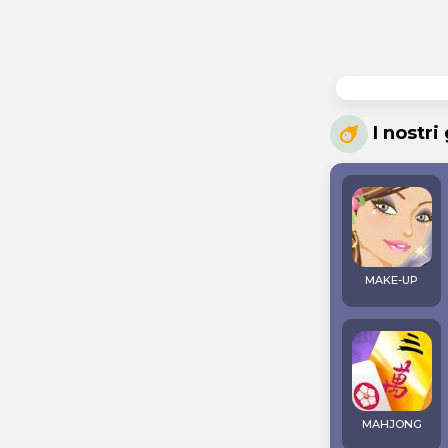
I nostri
MAKE-UP
MAHJONG