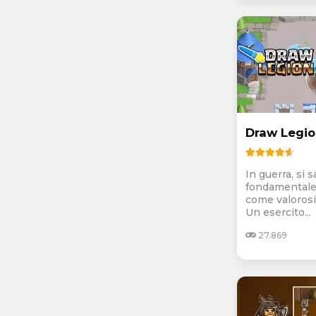
Draw Legio
In guerra, si sa
fondamentale 
come valorosi
Un esercito...
27.869