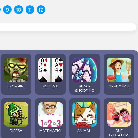
9
10
11
12
ZOMBIE
SOLITARI
SPACE
GESTIONALI
SHOOTING
DIFESA
MATEMATICI
ANIMALI
DUE
GIOCATORI