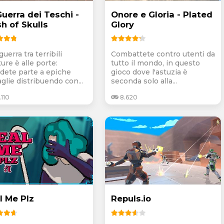
Guerra dei Teschi -
Onore e Gloria - Plated
h of Skulls
Glory
uerra tra terribili
Combattete contro utenti da
ure è alle porte:
tutto il mondo, in questo
dete parte a epiche
gioco dove l'astuzia è
glie distribuendo con...
seconda solo alla...
110
8.620
l Me Plz
Repuls.io