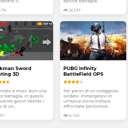
ttere il...
epiche battaglie...
.716
26.239
ckman Sword
PUBG Infinity
hting 3D
BattleField OPS
ontate a muso duro una
Nei panni di un coraggioso
e battaglia, in questo
soldato, immergetevi in
cente gioco! Vestite i
un'epica storia militare.
 di un...
Affrontate pericolose...
697
14.749