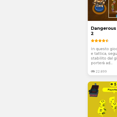
Dangerous
2
In questo gioc
e tattica, seg
stabilito dal g
porterà ad...
22.899