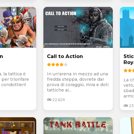
n
Call to Action
Sti
Roy
, la tattica è
In un'arena in mezzo ad una
per trionfare
fredda steppa, dovrete dar
La c
 condottieri!
prova di coraggio, mira e doti
vett
tattiche ai...
sbad
armi
22.629
23