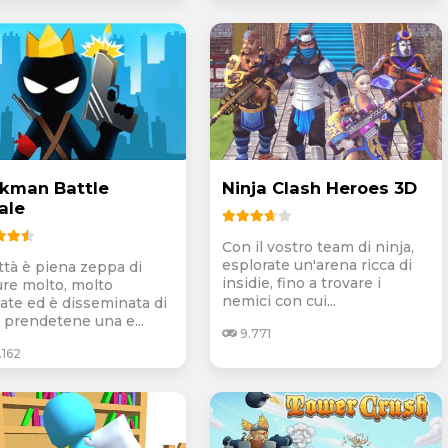
ckman Battle
Ninja Clash Heroes 3D
ale
Con il vostro team di ninja,
esplorate un'arena ricca di
ittà è piena zeppa di
insidie, fino a trovare i
ure molto, molto
nemici con cui...
ate ed è disseminata di
: prendetene una e...
9.771
.162