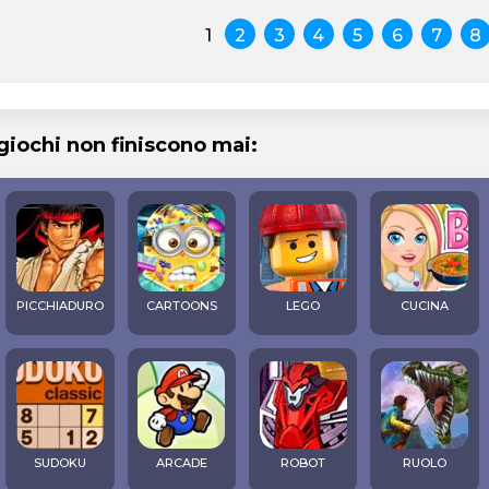
1
2
3
4
5
6
7
8
 giochi non finiscono mai:
PICCHIADURO
CARTOONS
LEGO
CUCINA
SUDOKU
ARCADE
ROBOT
RUOLO