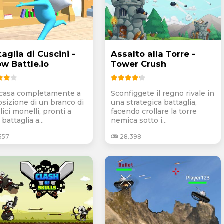
aglia di Cuscini -
Assalto alla Torre -
ow Battle.io
Tower Crush
casa completamente a
Sconfiggete il regno rivale in
osizione di un branco di
una strategica battaglia,
ici monelli, pronti a
facendo crollare la torre
 battaglia a...
nemica sotto i...
557
28.398