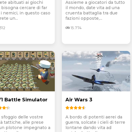
ete abituati ai giochi
Assieme a giocatori da tutto
 bisogna cercare di far
il mondo, date vita ad una
 i nemici, in questo caso
cruenta battaglia tra due
ete un...
fazioni opposte,...
312
15.774
 Battle Simulator
Air Wars 3
 sfoggio delle vostre
A bordo di potenti aerei da
tà tattiche, alle prese
guerra, solcate i cieli di terre
un plotone impegnato a
lontane dando vita ad