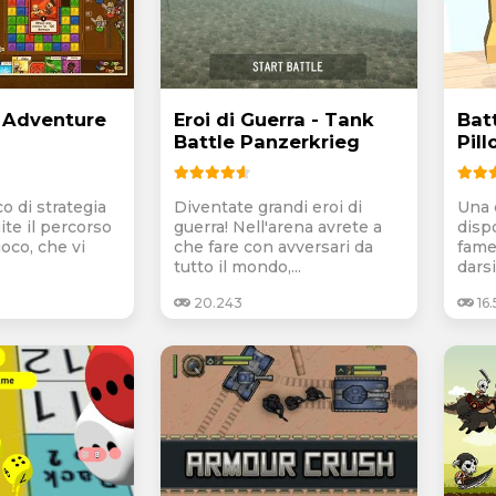
 Adventure
Eroi di Guerra - Tank
Batt
Battle Panzerkrieg
Pill
o di strategia
Diventate grandi eroi di
Una 
uite il percorso
guerra! Nell'arena avrete a
disp
ioco, che vi
che fare con avversari da
famel
tutto il mondo,...
darsi
20.243
16.