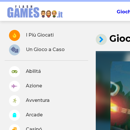
Gioch
I Più Giocati
Gio
Un Gioco a Caso
Abilitá
Azione
Avventura
Arcade
Casinó