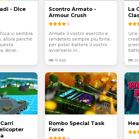
adi - Dice
Scontro Armato -
La 
Armour Crush
Clas
ll'oca vi sembra
Armate il vostro esercito e
Una g
, allora perché
rendetelo sempre più forte,
creat
questa
per poter battere il vostro
pren
, dove...
avversario in...
batta
19.866
29.
 Carri
Rombo Special Task
Hea
elicopter
Force
Ba