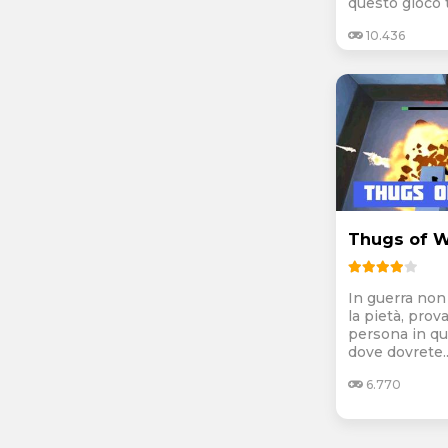
questo gioco t
10.436
Thugs of 
In guerra non
la pietà, prov
persona in qu
dove dovrete..
6.770