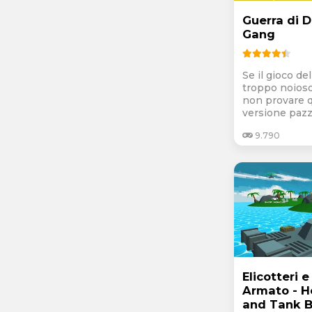
Guerra di D
Gang
Se il gioco de
troppo noioso
non provare 
versione pazza
9.790
Elicotteri e
Armato - H
and Tank 