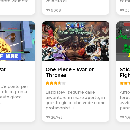
anto violento...
velocità di...
comba
6.308
33
War
One Piece - War of
Sti
Thrones
Fig
 c'è posto per
atelo in prima
Lasciatevi sedurre dalle
Affr
esto gioco
avventure in mare aperto, in
feroc
.
questo gioco che vede come
avvin
protagonisti i...
panni
26.743
7.