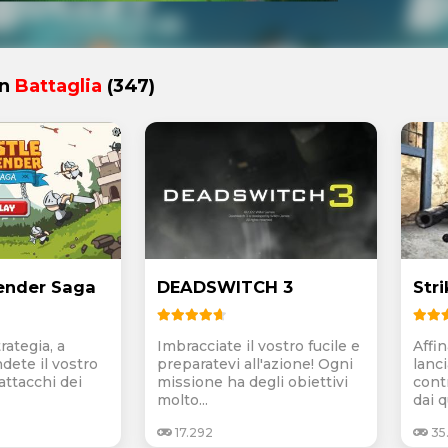
in
Battaglia
(347)
ender Saga
DEADSWITCH 3
Str
rategia, a
Imbracciate il vostro fucile e
Affin
ndete il vostro
preparatevi all'azione! Ogni
lanci
 attacchi dei
missione ha degli obiettivi
cont
molto...
dai q
17.292
35