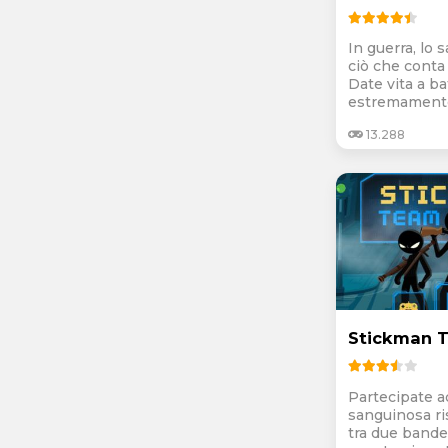
In guerra, lo 
ciò che conta è
Date vita a ba
estremamente
13.288
Stickman 
Partecipate a
sanguinosa ri
tra due bande r