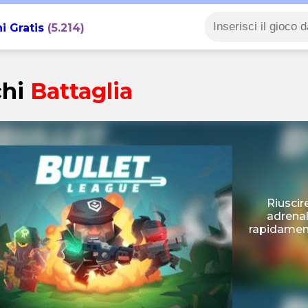
i Gratis
(5.214)
chi
Battaglia
Riuscir
adrenal
rapidament