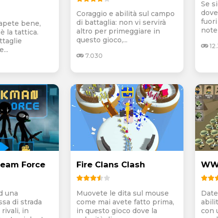
Se si
dove
Coraggio e abilità sul campo
fuori
di battaglia: non vi servirà
sapete bene,
noter
altro per primeggiare in
 la tattica.
questo gioco,...
ttaglie
12.
...
7.030
Team Force
Fire Clans Clash
WW1
d una
Muovete le dita sul mouse
Date
ssa di strada
come mai avete fatto prima,
abili
ivali, in
in questo gioco dove la
con 