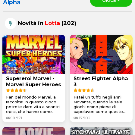
Gioca >
Alpha
Novità in
Lotta
(202)
Supereroi Marvel -
Street Fighter Alpha
Marvel Super Heroes
3
Fan del mondo Marvel, a
Fatei un tuffo negli anni
raccolta! In questo gioco
Novanta, quando le sale
potrete dare vita a scontri
giochi erano piene di
epici, che hanno come...
capolavori come questo...
18.971
17.502