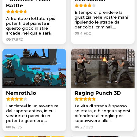
Battle
E tempo di prendere la
giustizia nelle vostre mani
Affrontate i lottatori più
ripulendo le strade da
potenti del pianeta in
pericolosi criminali....
questo gioco in stile
arcade, nel quale sarà...
4.900
17.830
Nemroth.io
Raging Punch 3D
Lanciatevi in un'avventura
La vita di strada è spesso
dal sapore antico, in cui
spietata, e bisogna sapersi
vestirete i panni di un
difendere al meglio per
potente guerriero,...
sopravvivere alle...
14.175
27.079