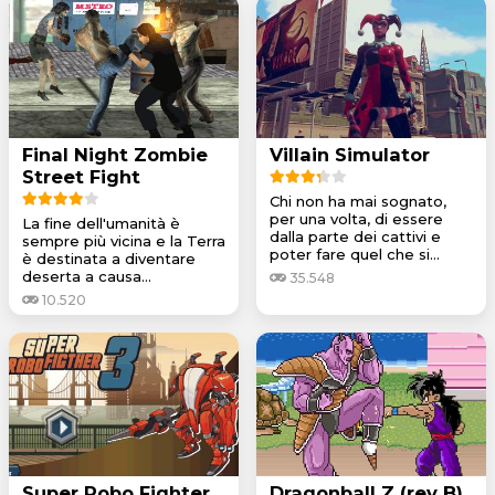
Final Night Zombie
Villain Simulator
Street Fight
Chi non ha mai sognato,
per una volta, di essere
La fine dell'umanità è
dalla parte dei cattivi e
sempre più vicina e la Terra
poter fare quel che si...
è destinata a diventare
deserta a causa...
35.548
10.520
Super Robo Fighter
Dragonball Z (rev B)