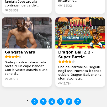
lottatori e...
famiglia Joestar, alla
continua ricerca del...
18.502
56.958
Gangsta Wars
Dragon Ball Z 2 -
Super Battle
Siete pronti a calarvi nella
parte di un capo banda?
Uno dei cartoni più seguiti
Con la vostra astuzia e una
negli anni Novanta è senza
serie di...
dubbio Dragon Ball, che ha
sfornato, negli...
25.018
15.784
1
2
3
4
5
6
7