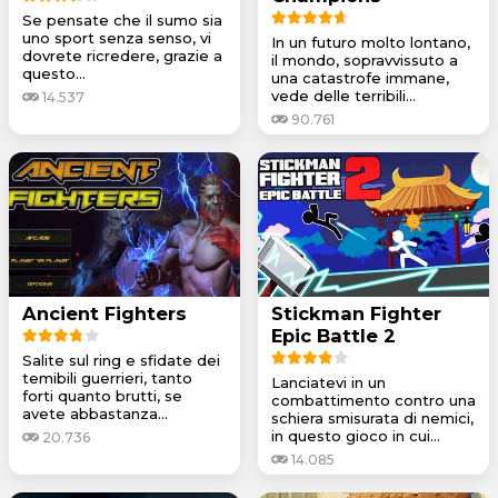
Se pensate che il sumo sia
uno sport senza senso, vi
In un futuro molto lontano,
dovrete ricredere, grazie a
il mondo, sopravvissuto a
questo...
una catastrofe immane,
vede delle terribili...
14.537
90.761
Ancient Fighters
Stickman Fighter
Epic Battle 2
Salite sul ring e sfidate dei
temibili guerrieri, tanto
Lanciatevi in un
forti quanto brutti, se
combattimento contro una
avete abbastanza...
schiera smisurata di nemici,
in questo gioco in cui...
20.736
14.085