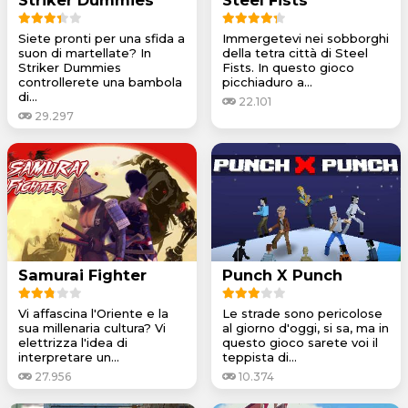
Siete pronti per una sfida a
Immergetevi nei sobborghi
suon di martellate? In
della tetra città di Steel
Striker Dummies
Fists. In questo gioco
controllerete una bambola
picchiaduro a...
di...
22.101
29.297
Samurai Fighter
Punch X Punch
Vi affascina l'Oriente e la
Le strade sono pericolose
sua millenaria cultura? Vi
al giorno d'oggi, si sa, ma in
elettrizza l'idea di
questo gioco sarete voi il
interpretare un...
teppista di...
27.956
10.374