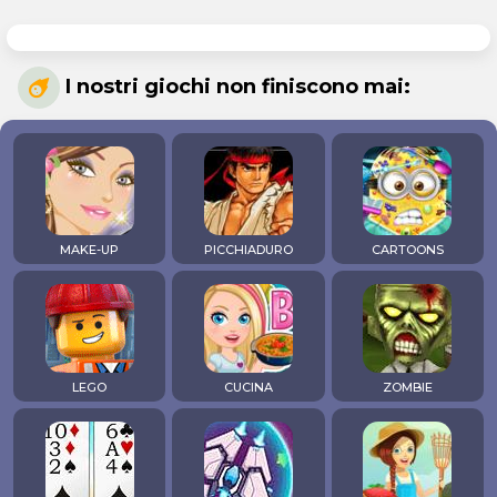
I nostri giochi non finiscono mai:
MAKE-UP
PICCHIADURO
CARTOONS
LEGO
CUCINA
ZOMBIE