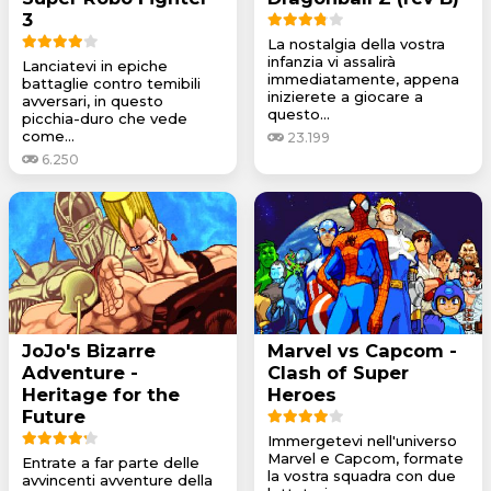
3
La nostalgia della vostra
infanzia vi assalirà
Lanciatevi in epiche
immediatamente, appena
battaglie contro temibili
inizierete a giocare a
avversari, in questo
questo...
picchia-duro che vede
come...
23.199
6.250
JoJo's Bizarre
Marvel vs Capcom -
Adventure -
Clash of Super
Heritage for the
Heroes
Future
Immergetevi nell'universo
Marvel e Capcom, formate
Entrate a far parte delle
la vostra squadra con due
avvincenti avventure della