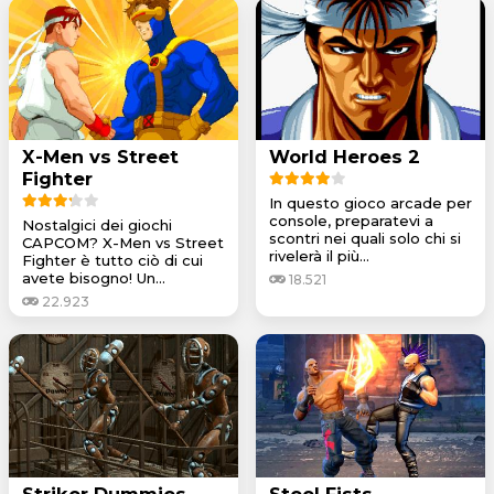
X-Men vs Street
World Heroes 2
Fighter
In questo gioco arcade per
console, preparatevi a
Nostalgici dei giochi
scontri nei quali solo chi si
CAPCOM? X-Men vs Street
rivelerà il più...
Fighter è tutto ciò di cui
avete bisogno! Un...
18.521
22.923
Striker Dummies
Steel Fists