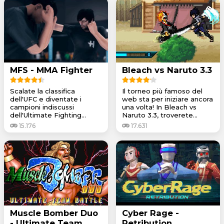
MFS - MMA Fighter
Bleach vs Naruto 3.3
Scalate la classifica
Il torneo più famoso del
dell'UFC e diventate i
web sta per iniziare ancora
campioni indiscussi
una volta! In Bleach vs
dell'Ultimate Fighting...
Naruto 3.3, troverete...
15.176
17.631
Muscle Bomber Duo
Cyber Rage -
- Ultimate Team
Retribution