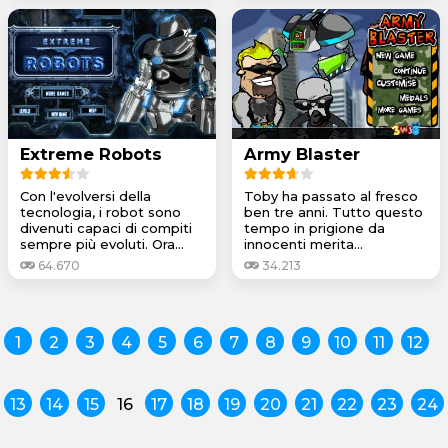
Extreme Robots
Army Blaster
Con l'evolversi della
Toby ha passato al fresco
tecnologia, i robot sono
ben tre anni. Tutto questo
divenuti capaci di compiti
tempo in prigione da
sempre più evoluti. Ora...
innocenti merita...
64.670
34.213
1
2
3
4
5
6
7
8
9
10
11
12
13
14
15
16
17
18
19
20
21
22
23
24