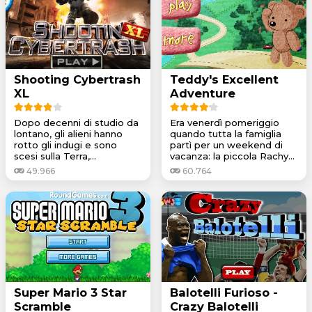
Shooting Cybertrash
Teddy's Excellent
XL
Adventure
Dopo decenni di studio da
Era venerdì pomeriggio
lontano, gli alieni hanno
quando tutta la famiglia
rotto gli indugi e sono
partì per un weekend di
scesi sulla Terra,...
vacanza: la piccola Rachy...
49.966
60.764
Super Mario 3 Star
Balotelli Furioso -
Scramble
Crazy Balotelli