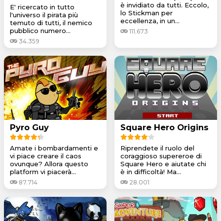
è invidiato da tutti. Eccolo,
E' ricercato in tutto
lo Stickman per
l'universo il pirata più
eccellenza, in un...
temuto di tutti, il nemico
pubblico numero...
111.673
34.359
Pyro Guy
Square Hero Origins
Amate i bombardamenti e
Riprendete il ruolo del
vi piace creare il caos
coraggioso supereroe di
ovunque? Allora questo
Square Hero e aiutate chi
platform vi piacerà...
è in difficoltà! Ma...
87.714
28.001