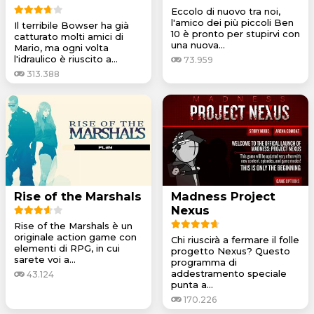
Eccolo di nuovo tra noi,
l'amico dei più piccoli Ben
Il terribile Bowser ha già
10 è pronto per stupirvi con
catturato molti amici di
una nuova...
Mario, ma ogni volta
l'idraulico è riuscito a...
73.959
313.388
Rise of the Marshals
Madness Project
Nexus
Rise of the Marshals è un
originale action game con
Chi riuscirà a fermare il folle
elementi di RPG, in cui
progetto Nexus? Questo
sarete voi a...
programma di
addestramento speciale
43.124
punta a...
170.226