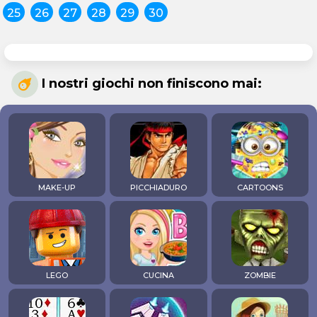
25
26
27
28
29
30
I nostri giochi non finiscono mai:
MAKE-UP
PICCHIADURO
CARTOONS
LEGO
CUCINA
ZOMBIE