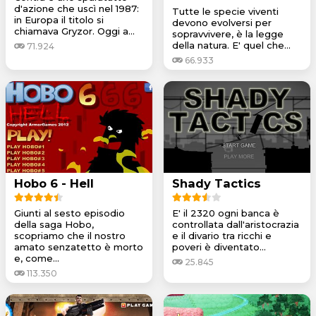
d'azione che uscì nel 1987:
Tutte le specie viventi
in Europa il titolo si
devono evolversi per
chiamava Gryzor. Oggi a...
sopravvivere, è la legge
della natura. E' quel che...
71.924
66.933
Hobo 6 - Hell
Shady Tactics
Giunti al sesto episodio
E' il 2320 ogni banca è
della saga Hobo,
controllata dall'aristocrazia
scopriamo che il nostro
e il divario tra ricchi e
amato senzatetto è morto
poveri è diventato...
e, come...
25.845
113.350