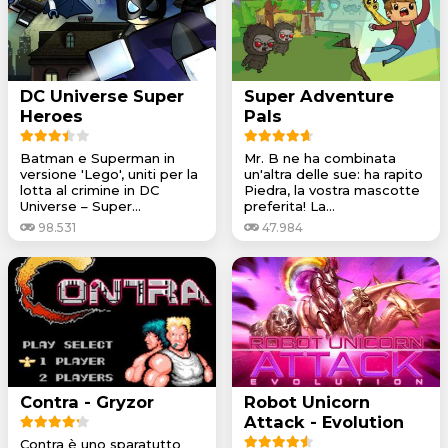
DC Universe Super
Super Adventure
Heroes
Pals
Batman e Superman in
Mr. B ne ha combinata
versione 'Lego', uniti per la
un'altra delle sue: ha rapito
lotta al crimine in DC
Piedra, la vostra mascotte
Universe – Super...
preferita! La...
98.531
47.984
Contra - Gryzor
Robot Unicorn
Attack - Evolution
Contra è uno sparatutto