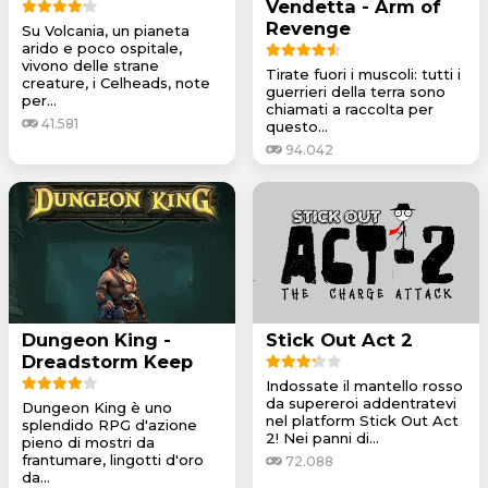
Vendetta - Arm of
Revenge
Su Volcania, un pianeta
arido e poco ospitale,
vivono delle strane
Tirate fuori i muscoli: tutti i
creature, i Celheads, note
guerrieri della terra sono
per...
chiamati a raccolta per
41.581
questo...
94.042
Dungeon King -
Stick Out Act 2
Dreadstorm Keep
Indossate il mantello rosso
da supereroi addentratevi
Dungeon King è uno
nel platform Stick Out Act
splendido RPG d'azione
2! Nei panni di...
pieno di mostri da
frantumare, lingotti d'oro
72.088
da...