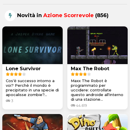
Novità in
Azione Scorrevole
(856)
Lone Survivor
Max The Robot
Cos'è successo intorno a
Maxx The Robot è
voi? Perchè il mondo è
programmato per
precipitato in una specie di
uccidere: controllate
apocalisse zombie?...
questo androide all'interno
di una stazione...
3
44.619