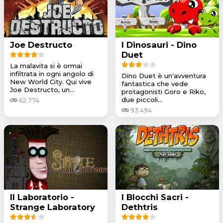
Joe Destructo
I Dinosauri - Dino
Duet
La malavita si è ormai
infiltrata in ogni angolo di
Dino Duet è un'avventura
New World City. Qui vive
fantastica che vede
Joe Destructo, un...
protagonisti Goro e Riko,
due piccoli...
62.774
93.494
Il Laboratorio -
I Blocchi Sacri -
Strange Laboratory
Dethtris