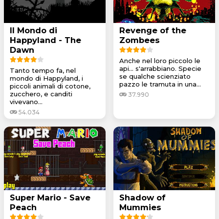
Il Mondo di
Revenge of the
Happyland - The
Zombees
Dawn
Anche nel loro piccolo le
api... s'arrabbiano. Specie
Tanto tempo fa, nel
se qualche scienziato
mondo di Happyland, i
pazzo le tramuta in una...
piccoli animali di cotone,
zucchero, e canditi
37.990
vivevano...
54.034
Super Mario - Save
Shadow of
Peach
Mummies