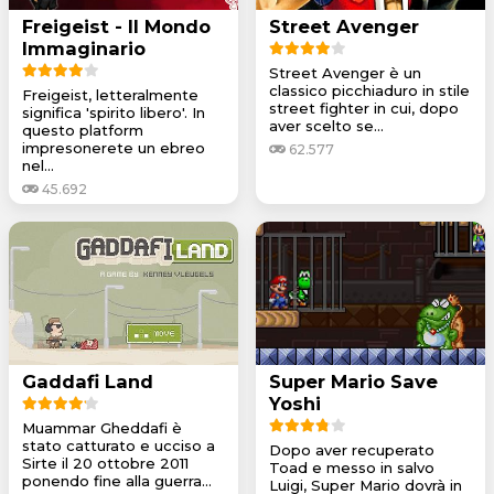
Freigeist - Il Mondo
Street Avenger
Immaginario
Street Avenger è un
classico picchiaduro in stile
Freigeist, letteralmente
street fighter in cui, dopo
significa 'spirito libero'. In
aver scelto se...
questo platform
impresonerete un ebreo
62.577
nel...
45.692
Gaddafi Land
Super Mario Save
Yoshi
Muammar Gheddafi è
stato catturato e ucciso a
Dopo aver recuperato
Sirte il 20 ottobre 2011
Toad e messo in salvo
ponendo fine alla guerra...
Luigi, Super Mario dovrà in