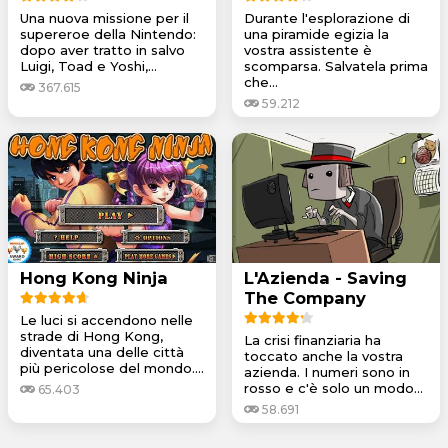
Una nuova missione per il
Durante l'esplorazione di
supereroe della Nintendo:
una piramide egizia la
dopo aver tratto in salvo
vostra assistente è
Luigi, Toad e Yoshi,...
scomparsa. Salvatela prima
che...
367.615
59.212
Hong Kong Ninja
L'Azienda - Saving
The Company
Le luci si accendono nelle
strade di Hong Kong,
La crisi finanziaria ha
diventata una delle città
toccato anche la vostra
più pericolose del mondo....
azienda. I numeri sono in
rosso e c'è solo un modo...
65.403
58.691