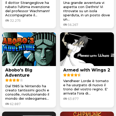
Il dottor Strangeglove ha
Una grande avventura vi
rubato l'ultima invenzione
aspetta con Dethris! Vi
del professor Wachmann!
ritrovate su un isola
Accompagnate il...
sperduta, in un posto dove
un...
32.275
56.267
Abobo's Big
Armed with Wings 2
Adventure
Vandheer Lorde è tornato
e ha usurpato di nuovo il
Dal 1985 la Nintendo ha
trono del vostro regno. E'
creato tantissimi giochi e
arrivata l'ora di...
consolle, rivoluzionando il
mondo dei videogames...
63.877
62.887