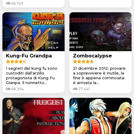
66.749
Kung-Fu Grandpa
Zombocalypse
I segreti del kung fu sono
21 dicembre 2012: provare
custoditi dall'arzillo
a sopravvivere è inutile, la
protagonista di Kung Fu
fine è appena cominciata:
Granpa. Il nonnetto...
è arrivata la...
68.394
77.441