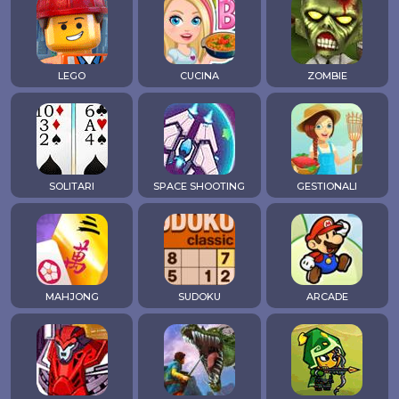
LEGO
CUCINA
ZOMBIE
SOLITARI
SPACE SHOOTING
GESTIONALI
MAHJONG
SUDOKU
ARCADE