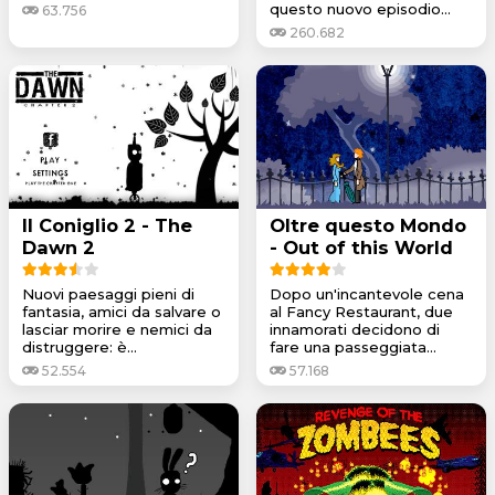
questo nuovo episodio...
63.756
260.682
Il Coniglio 2 - The
Oltre questo Mondo
Dawn 2
- Out of this World
Nuovi paesaggi pieni di
Dopo un'incantevole cena
fantasia, amici da salvare o
al Fancy Restaurant, due
lasciar morire e nemici da
innamorati decidono di
distruggere: è...
fare una passeggiata...
52.554
57.168