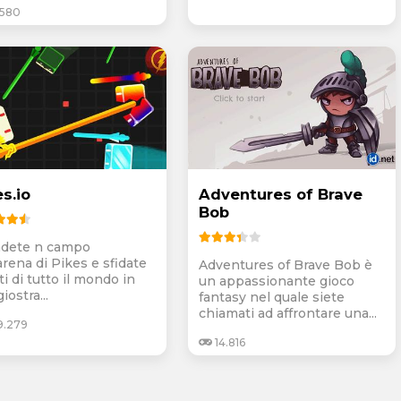
.580
s.io
Adventures of Brave
Bob
dete n campo
arena di Pikes e sfidate
Adventures of Brave Bob è
i di tutto il mondo in
un appassionante gioco
iostra...
fantasy nel quale siete
chiamati ad affrontare una...
9.279
14.816