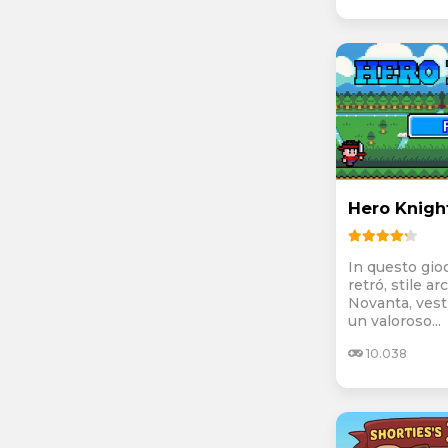
Hero Knigh
In questo gio
retró, stile a
Novanta, vesti
un valoroso...
10.038