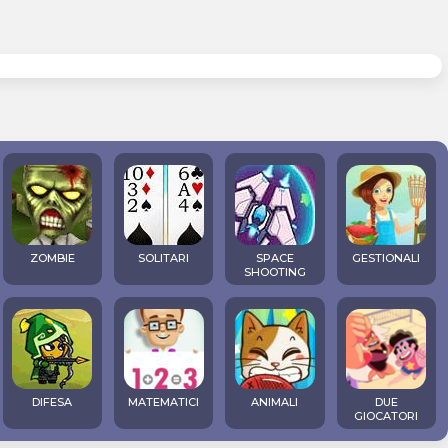
ZOMBIE
SOLITARI
SPACE
GESTIONALI
SHOOTING
DIFESA
MATEMATICI
ANIMALI
DUE
GIOCATORI