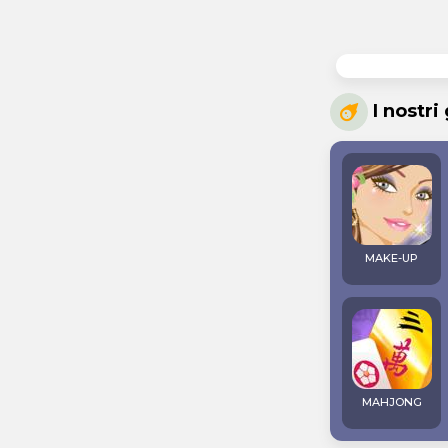
I nostri
MAKE-UP
MAHJONG