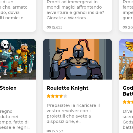
i di un
Pronti ad immergervi in
Proi
e che, armato
mondi magici affrontando
fanta
udo, dovrà
avventure e grandi insidie?
impe
ti nemici e...
Giocate a Warriors...
guerr
15.625
20
 Stolen
Roulette Knight
God
Bat
Preparatevi a ricaricare il
vostro revolver con i
 regno
Dive
proiettili che avete a
rduto nei
scen
disposizione, e...
empo, fatto di
Gods
esse e regni...
batta
17.737