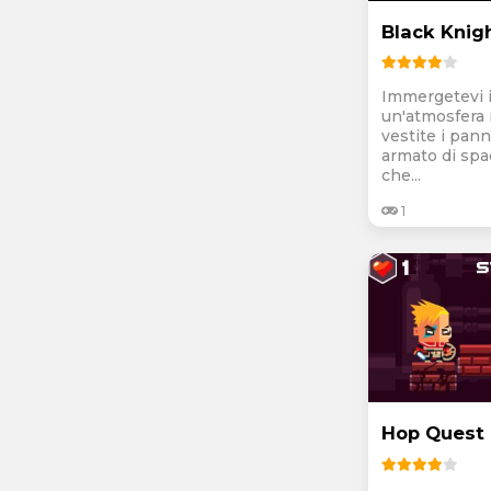
Black Knig
Immergetevi 
un'atmosfera
vestite i pann
armato di spa
che...
1
Hop Quest