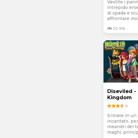
Vestite i pann
intrepido ero
di spada e sc
affrontare mol
20.916
Diseviled -
Kingdom
Entrate in un
incantato, pe
meandri del t
maghi, princip