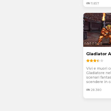
11.857
Gladiator 
Vivi e muori 
Gladiatore nel
scenari fantas
scendere in c
28.380