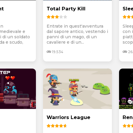
ht
Total Party Kill
Sle
in
Entrate in quest'avventura
Sleep
 medievale e
dal sapore antico, vestendo i
con i
i di un soldato
panni di un mago, di un
piat
da e scudo,
cavaliere e di un...
scopo
19.534
26
Warriors League
Ren