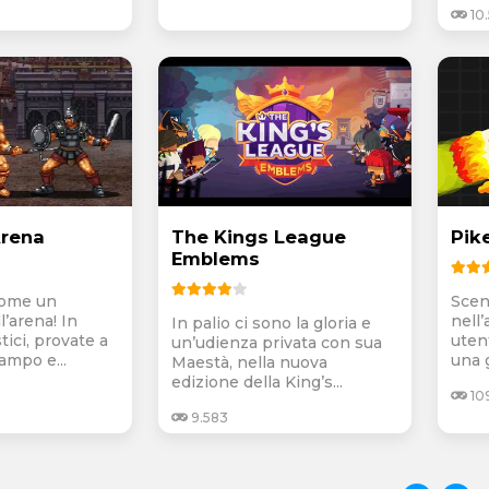
10
Arena
The Kings League
Pike
Emblems
come un
Scen
l’arena! In
nell’
In palio ci sono la gloria e
tici, provate a
utent
un’udienza privata con sua
ampo e...
una g
Maestà, nella nuova
edizione della King’s...
10
9.583