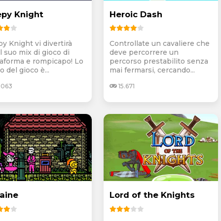
epy Knight
Heroic Dash
y Knight vi divertirà
Controllate un cavaliere che
l suo mix di gioco di
deve percorrere un
taforma e rompicapo! Lo
percorso prestabilito senza
 del gioco è...
mai fermarsi, cercando...
.063
15.671
aine
Lord of the Knights