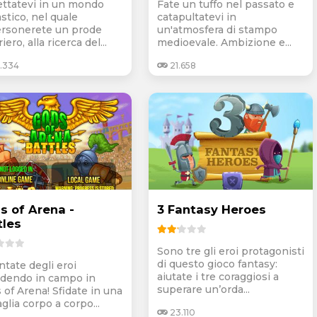
ettatevi in un mondo
Fate un tuffo nel passato e
stico, nel quale
catapultatevi in
rsonerete un prode
un'atmosfera di stampo
iero, alla ricerca del...
medioevale. Ambizione e...
.334
21.658
s of Arena -
3 Fantasy Heroes
tles
Sono tre gli eroi protagonisti
di questo gioco fantasy:
ntate degli eroi
aiutate i tre coraggiosi a
dendo in campo in
superare un’orda...
 of Arena! Sfidate in una
glia corpo a corpo...
23.110