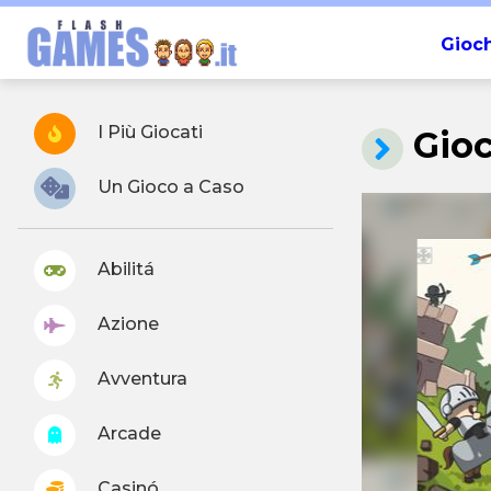
Gioch
I Più Giocati
Gio
Un Gioco a Caso
Abilitá
Azione
Avventura
Arcade
Casinó