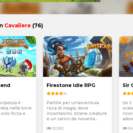
in
Cavaliere
(76)
gend
Firestone Idle RPG
Sir 
ncipessa è
Partite per un'avventura
Se i
lata nella torre
ricca di magia, dove
scat
 solo forza e
incantesimi, strane creature
rico
e un carico da novanta...
adora
10.590
16