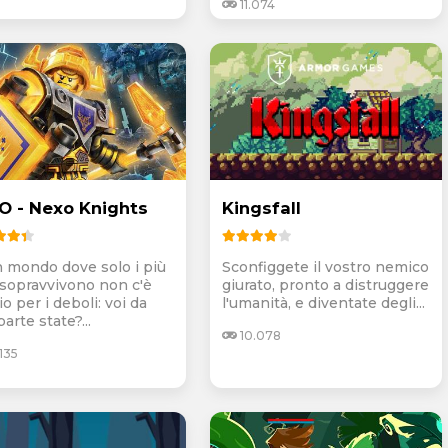
11.074
O - Nexo Knights
Kingsfall
n mondo dove solo i più
Sconfiggete il vostro nemico
i sopravvivono non c'è
giurato, pronto a distruggere
o per i deboli: voi da
l'umanità, e diventate degli...
arte state?...
10.078
135