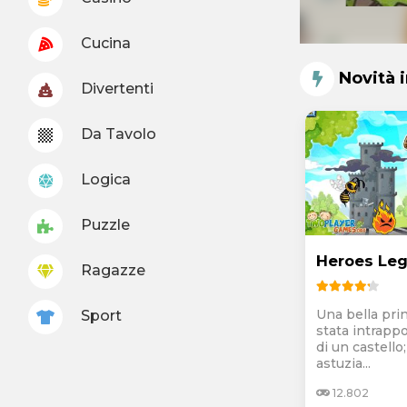
Cucina
Novità 
Divertenti
Da Tavolo
Logica
Puzzle
Heroes Le
Ragazze
Una bella pri
Sport
stata intrappo
di un castello;
astuzia...
12.802