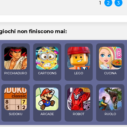
1
2
3
 giochi non finiscono mai:
PICCHIADURO
CARTOONS
LEGO
CUCINA
SUDOKU
ARCADE
ROBOT
RUOLO