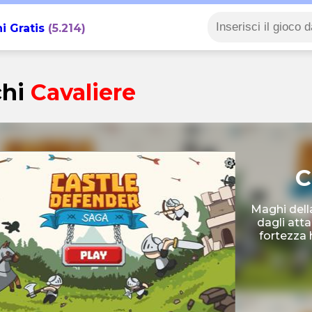
i Gratis
(5.214)
chi
Cavaliere
C
Maghi della
dagli atta
fortezza h