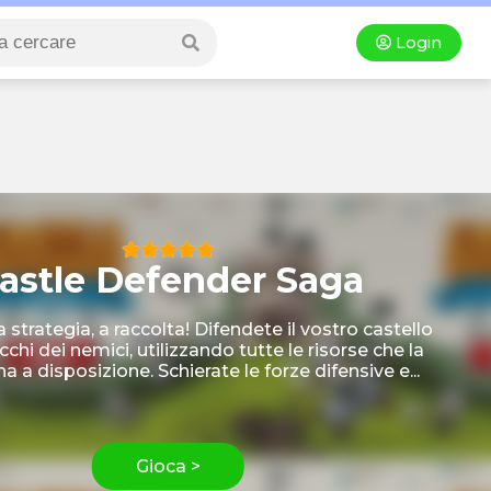
Login
astle Defender Saga
 strategia, a raccolta! Difendete il vostro castello
cchi dei nemici, utilizzando tutte le risorse che la
a a disposizione. Schierate le forze difensive e...
Gioca >