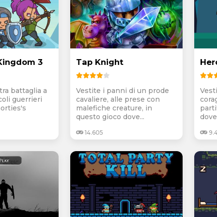
 Kingdom 3
Tap Knight
Her
tra battaglia a
Vestite i panni di un prode
Vesti
coli guerrieri
cavaliere, alle prese con
cora
orties's
malefiche creature, in
part
questo gioco dove...
dove 
14.605
9.4