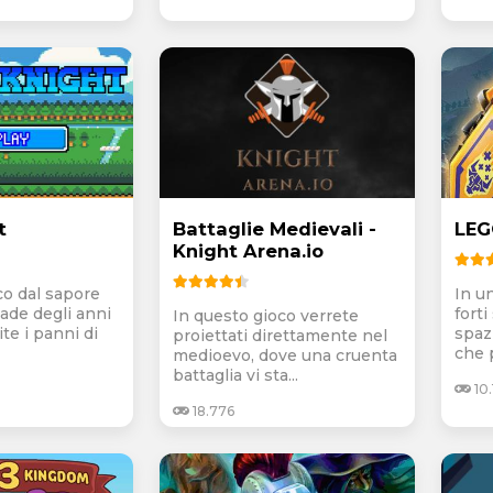
t
Battaglie Medievali -
LEG
Knight Arena.io
co dal sapore
In u
rcade degli anni
fort
In questo gioco verrete
te i panni di
spazi
proiettati direttamente nel
che p
medioevo, dove una cruenta
battaglia vi sta...
10.
18.776