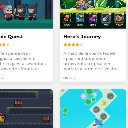
oic Quest
Hero's Journey
te i panni di un
Armati della vostra fedele
ggioso cavaliere e
spada, intraprendete
ite in questa avventura,
un'avventura epica per
dovrete affrontare...
portare a termine il vostro...
61
14.311