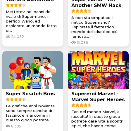
Another SMW Hack
Mettetevi nei panni del
rivale di Supermario, il
A non sta simpatico il
perfido Wario, ed
mitico Supermario?
esplorate un mondo fatto
Esplorate il fantastico
di...
mondo dell'idraulico più
famoso...
24.032
15.096
Super Scratch Bros
Supereroi Marvel -
Marvel Super Heroes
Le grafiche anni Novanta
sono sempre cariche di
Fan del mondo Marvel, a
fascino, e mai come in
raccolta! In questo gioco
questo gioco potrete...
potrete dare vita a scontri
epici, che hanno come...
8.395