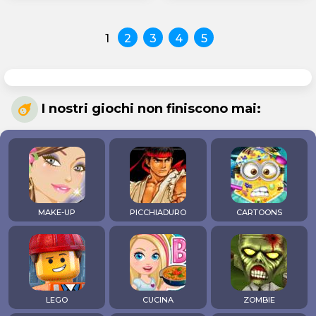
1
2
3
4
5
I nostri giochi non finiscono mai:
MAKE-UP
PICCHIADURO
CARTOONS
LEGO
CUCINA
ZOMBIE