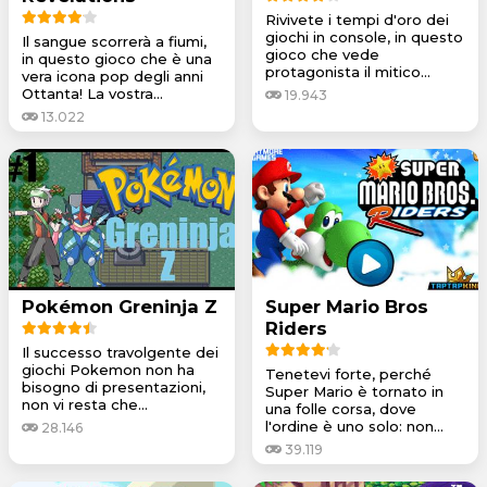
Rivivete i tempi d'oro dei
giochi in console, in questo
Il sangue scorrerà a fiumi,
gioco che vede
in questo gioco che è una
protagonista il mitico...
vera icona pop degli anni
Ottanta! La vostra...
19.943
13.022
Pokémon Greninja Z
Super Mario Bros
Riders
Il successo travolgente dei
giochi Pokemon non ha
Tenetevi forte, perché
bisogno di presentazioni,
Super Mario è tornato in
non vi resta che...
una folle corsa, dove
l'ordine è uno solo: non...
28.146
39.119