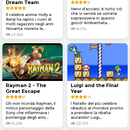
Dream Team
Nervi d'acciaio: è tutto ciò
che vi servirà se vorrete
Il celebre anime Holly e
sopravvivere in questo
Benji ha rapito i cuori di
gioco! Ambientata...
molti ragazzini negli anni
Novanta: rivivete le...
16.374
23.696
Rayman 2 - The
Luigi and the Final
Great Escape
Year
Chi non ricorda Rayman, il
l fratello del più celebre
mitico personaggio della
idraulico al mondoè pronto
Sony che infiammava i
a prendersi la ribalta:
pomeriggi degli anni...
aiutatelo! Luigi,...
19.288
23.759