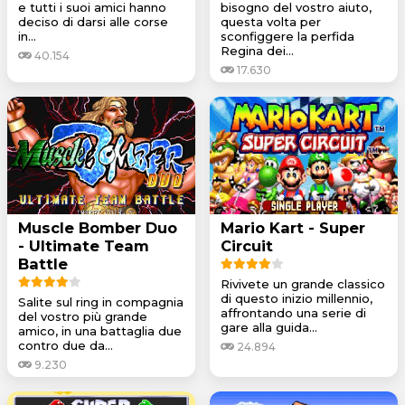
e tutti i suoi amici hanno
bisogno del vostro aiuto,
deciso di darsi alle corse
questa volta per
in...
sconfiggere la perfida
Regina dei...
40.154
17.630
Muscle Bomber Duo
Mario Kart - Super
- Ultimate Team
Circuit
Battle
Rivivete un grande classico
di questo inizio millennio,
Salite sul ring in compagnia
affrontando una serie di
del vostro più grande
gare alla guida...
amico, in una battaglia due
contro due da...
24.894
9.230