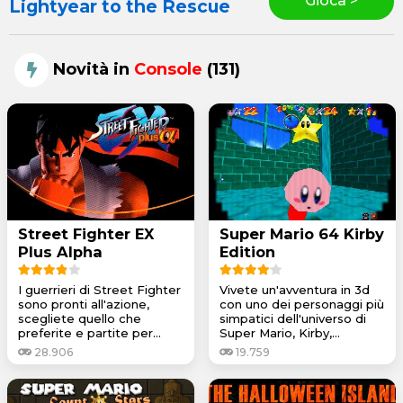
Gioca >
Lightyear to the Rescue
Novità in
Console
(131)
Street Fighter EX
Super Mario 64 Kirby
Plus Alpha
Edition
I guerrieri di Street Fighter
Vivete un'avventura in 3d
sono pronti all'azione,
con uno dei personaggi più
scegliete quello che
simpatici dell'universo di
preferite e partite per...
Super Mario, Kirby,...
28.906
19.759