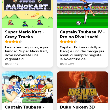
Super Mario Kart -
Captain Tsubasa IV -
Crazy Tracks
Pro no Rival-tachi
Lanciatevi nel primo, e più
Capitan Tsubasa (Holly e
famoso, Super Mario Kart,
Benji) è uno dei manga più
dove riceverete una
amati di sempre! Seguite
vagonata di...
le avventure del...
16.532
18.409
Captain Tsubasa -
Duke Nukem 3D