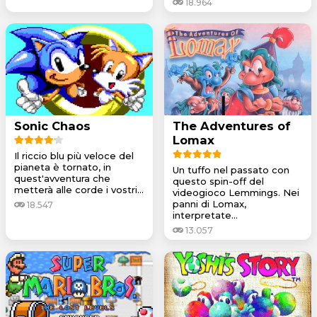
18.964
Sonic Chaos
The Adventures of
Lomax
Il riccio blu più veloce del
pianeta è tornato, in
Un tuffo nel passato con
quest'avventura che
questo spin-off del
metterà alle corde i vostri...
videogioco Lemmings. Nei
panni di Lomax,
18.547
interpretate...
13.057