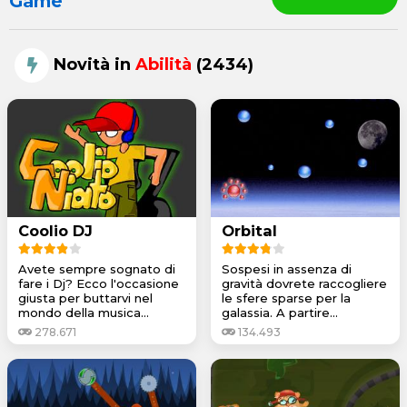
Game
Novità in
Abilità
(2434)
Coolio DJ
Orbital
Avete sempre sognato di
Sospesi in assenza di
fare i Dj? Ecco l'occasione
gravità dovrete raccogliere
giusta per buttarvi nel
le sfere sparse per la
mondo della musica...
galassia. A partire...
278.671
134.493