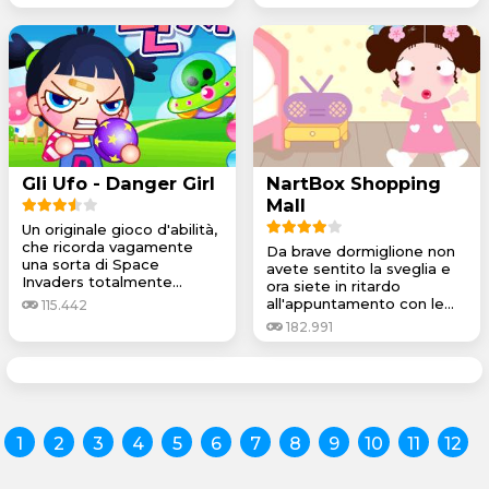
Gli Ufo - Danger Girl
NartBox Shopping
Mall
Un originale gioco d'abilità,
che ricorda vagamente
Da brave dormiglione non
una sorta di Space
avete sentito la sveglia e
Invaders totalmente...
ora siete in ritardo
all'appuntamento con le...
115.442
182.991
1
2
3
4
5
6
7
8
9
10
11
12