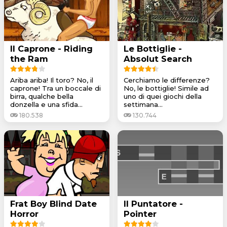
Il Caprone - Riding
Le Bottiglie -
the Ram
Absolut Search
Ariba ariba! Il toro? No, il
Cerchiamo le differenze?
caprone! Tra un boccale di
No, le bottiglie! Simile ad
birra, qualche bella
uno di quei giochi della
donzella e una sfida...
settimana...
180.538
130.744
Frat Boy Blind Date
Il Puntatore -
Horror
Pointer