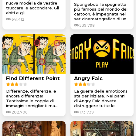
nuova modella da vestire,
Spongebob, la spugnetta
truccare, e acconciare. Gli
più famosa del mondo dei
abiti e gli...
cartoon, è impegnata nel
set cinematografico di un...
641.412
539.798
Find Different Point
Angry Faic
Differenze, differenze, e
La guerra delle emoticons
ancora differenze!
sta per iniziare. Nei panni
Tantissime le coppie di
di Angry Faic dovete
immagini somiglianti ma...
distruggere tutte le...
202.706
173.739