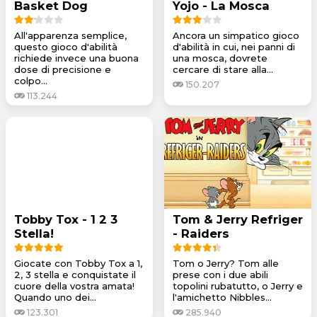
Basket Dog
Yojo - La Mosca
All'apparenza semplice,
Ancora un simpatico gioco
questo gioco d'abilità
d'abilità in cui, nei panni di
richiede invece una buona
una mosca, dovrete
dose di precisione e
cercare di stare alla...
colpo...
150.207
113.244
Tobby Tox - 1 2 3
Tom & Jerry Refriger
Stella!
- Raiders
Giocate con Tobby Tox a 1,
Tom o Jerry? Tom alle
2, 3 stella e conquistate il
prese con i due abili
cuore della vostra amata!
topolini rubatutto, o Jerry e
Quando uno dei...
l'amichetto Nibbles...
123.301
285.940