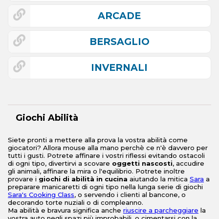
ARCADE
BERSAGLIO
INVERNALI
Giochi Abilità
Siete pronti a mettere alla prova la vostra abilità come
giocatori? Allora mouse alla mano perchè ce n'è davvero per
tutti i gusti. Potrete affinare i vostri riflessi evitando ostacoli
di ogni tipo, divertirvi a scovare
oggetti nascosti
, accudire
gli animali, affinare la mira o l'equilibrio. Potrete inoltre
provare i
giochi di abilità in cucina
aiutando la mitica
Sara
a
preparare manicaretti di ogni tipo nella lunga serie di giochi
Sara's Cooking Class
, o servendo i clienti al bancone, o
decorando torte nuziali o di compleanno.
Ma abilità e bravura significa anche
riuscire a parcheggiare
la
vostra auto negli spazi più improbabili, o cimentarsi con la