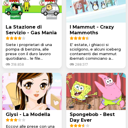
La Stazione di
I Mammut - Crazy
Servizio - Gas Mania
Mammoths
Siete i proprietari di una
E' estate, i ghiacci si
pompa di benzina, alle
sciolgono, e alcuni iceberg
prese con il duro lavoro
contenenti dei mammut
quotidiano... le file...
ibernati cominciano a...
318.858
288.517
Giysi - La Modella
Spongebob - Best
Day Ever
Eccovi alle prese con una