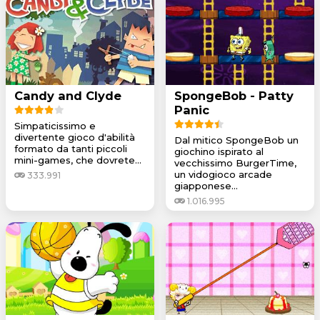
Candy and Clyde
SpongeBob - Patty
Panic
Simpaticissimo e
divertente gioco d'abilità
Dal mitico SpongeBob un
formato da tanti piccoli
giochino ispirato al
mini-games, che dovrete...
vecchissimo BurgerTime,
un vidogioco arcade
333.991
giapponese...
1.016.995