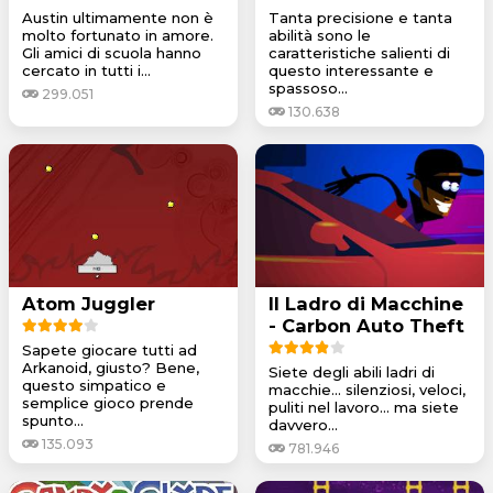
Austin ultimamente non è
Tanta precisione e tanta
molto fortunato in amore.
abilità sono le
Gli amici di scuola hanno
caratteristiche salienti di
cercato in tutti i...
questo interessante e
spassoso...
299.051
130.638
Atom Juggler
Il Ladro di Macchine
- Carbon Auto Theft
Sapete giocare tutti ad
Arkanoid, giusto? Bene,
Siete degli abili ladri di
questo simpatico e
macchie... silenziosi, veloci,
semplice gioco prende
puliti nel lavoro... ma siete
spunto...
davvero...
135.093
781.946