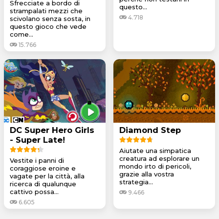
Sfrecciate a bordo di
questo...
strampalati mezzi che
4.718
scivolano senza sosta, in
questo gioco che vede
come...
15.766
DC Super Hero Girls
Diamond Step
- Super Late!
Aiutate una simpatica
creatura ad esplorare un
Vestite i panni di
mondo irto di pericoli,
coraggiose eroine e
grazie alla vostra
vagate per la città, alla
strategia...
ricerca di qualunque
cattivo possa...
9.466
6.605