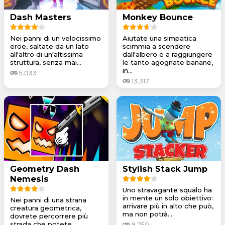
Dash Masters
Monkey Bounce
Nei panni di un velocissimo
Aiutate una simpatica
eroe, saltate da un lato
scimmia a scendere
all'altro di un'altissima
dall'albero e a raggiungere
struttura, senza mai...
le tanto agognate banane,
in...
5.033
13.317
Geometry Dash
Stylish Stack Jump
Nemesis
Uno stravagante squalo ha
in mente un solo obiettivo:
Nei panni di una strana
arrivare più in alto che può,
creatura geometrica,
ma non potrà...
dovrete percorrere più
strada che potete,
9.750