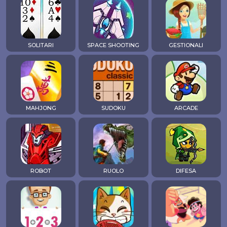
SOLITARI
SPACE SHOOTING
GESTIONALI
MAHJONG
SUDOKU
ARCADE
ROBOT
RUOLO
DIFESA