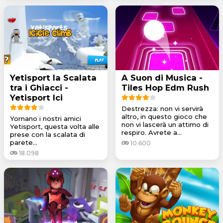
Yetisport la Scalata
A Suon di Musica -
tra i Ghiacci -
Tiles Hop Edm Rush
Yetisport Ici
Destrezza: non vi servirà
altro, in questo gioco che
Yornano i nostri amici
non vi lascerà un attimo di
Yetisport, questa volta alle
respiro. Avrete a...
prese con la scalata di
parete...
10.600
18.098