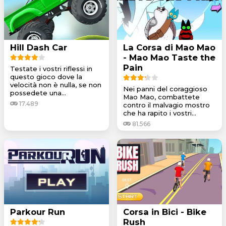
Hill Dash Car
La Corsa di Mao Mao
- Mao Mao Taste the
Pain
Testate i vostri riflessi in
questo gioco dove la
velocità non è nulla, se non
Nei panni del coraggioso
possedete una...
Mao Mao, combattete
17.489
contro il malvagio mostro
che ha rapito i vostri...
81.566
Parkour Run
Corsa in Bici - Bike
Rush