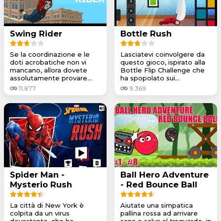
Swing Rider
Bottle Rush
Se la coordinazione e le
Lasciatevi coinvolgere da
doti acrobatiche non vi
questo gioco, ispirato alla
mancano, allora dovete
Bottle Flip Challenge che
assolutamente provare...
ha spopolato sui...
11.877
9.369
Spider Man -
Ball Hero Adventure
Mysterio Rush
- Red Bounce Ball
La città di New York è
Aiutate una simpatica
colpita da un virus
pallina rossa ad arrivare
devastante, che ha
sana e salva al traguardo, in