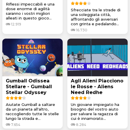
Riflessi impeccabili e una
dose enorme di agilità
Sfrecciate tra le strade di
saranno i vostri migliori
una soleggiata città,
alleati in questo gioco...
affrontando gli avversari
con grinta e pedalando...
12.919
16.730
Gumball Odissea
Agli Alieni Piacciono
Stellare - Gumball
le Rosse - Aliens
Stellar Odyssey
Need Redhe
Aiutate Gumball a saltare
Un giovane impiegato ha
da un pianeta all'altro,
bisogno del vostro aiuto
raccogliendo tutte le stelle
per salvare la ragazza di
lungo la strada e...
cui è innamorato...
7.654
8.284