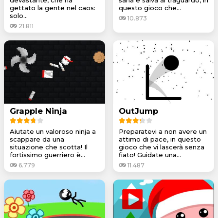
gettato la gente nel caos:
questo gioco che...
solo...
10.873
21.811
Grapple Ninja
OutJump
Aiutate un valoroso ninja a
Preparatevi a non avere un
scappare da una
attimo di pace, in questo
situazione che scotta! Il
gioco che vi lascerà senza
fortissimo guerriero è...
fiato! Guidate una...
6.779
11.487