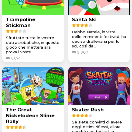
Trampoline
Santa Ski
Stickman
Babbo Natale, in vista
delle imminenti festività, ha
Sfruttate tutte le vostre
deciso di allenarsi per lo
doti acrobatiche, in questo
sci, così da...
gioco che metterà alla
prova i vostri...
9.007
6.674
The Great
Skater Rush
Nickelodeon Slime
Rally
Se siete convinti di avere
degli ottimi riflessi, allora
perché non testarli in