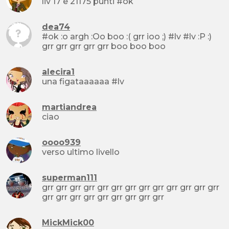
liv 17 e 21175 punti #ok
dea74
#ok :o argh :Oo boo :( grr ioo ;) #lv #lv :P :)
grr grr grr grr grr boo boo boo
alecira1
una figataaaaaa #lv
martiandrea
ciao
oooo939
verso ultimo livello
superman111
grr grr grr grr grr grr grr grr grr grr grr grr grr
grr grr grr grr grr grr grr grr grr
MickMick00