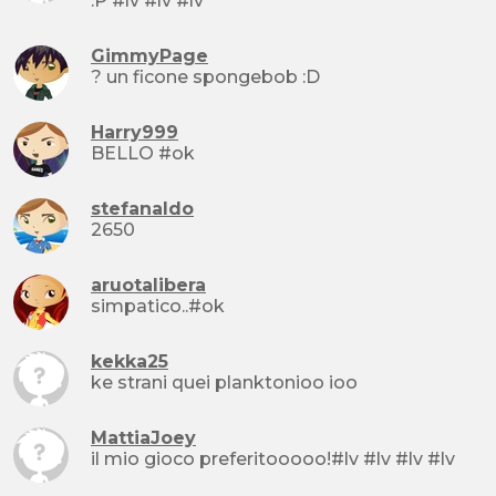
:P #lv #lv #lv
GimmyPage
? un ficone spongebob :D
Harry999
BELLO #ok
stefanaldo
2650
aruotalibera
simpatico..#ok
kekka25
ke strani quei planktonioo ioo
MattiaJoey
il mio gioco preferitooooo!#lv #lv #lv #lv