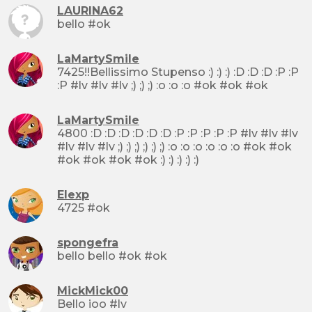
LAURINA62
bello #ok
LaMartySmile
7425!!Bellissimo Stupenso :) :) :) :D :D :D :P :P
:P #lv #lv #lv ;) ;) ;) :o :o :o #ok #ok #ok
LaMartySmile
4800 :D :D :D :D :D :D :P :P :P :P :P #lv #lv #lv
#lv #lv #lv ;) ;) ;) ;) ;) ;) :o :o :o :o :o :o #ok #ok
#ok #ok #ok #ok :) :) :) :) :)
Elexp
4725 #ok
spongefra
bello bello #ok #ok
MickMick00
Bello ioo #lv