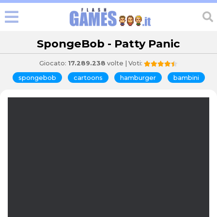
SpongeBob - Patty Panic
Giocato:
17.289.238
volte | Voti:
spongebob
cartoons
hamburger
bambini