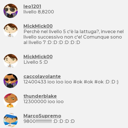
leo1201
livello 8,8200
MickMick00
Perchè nel livello 5 c'è la lattuga?, invece nel
livello successivo non c'e! Comunque sono
al livello 7 :D :D :D :D :D :D
MickMick00
Livello 5 :D
caccolavolante
12400433 ioo ioo ioo #ok #ok #ok :D :D :)
thunderblake
12300000 ioo ioo
MarcoSupremo
9800!!!!!!!!!!!!!! :D :D :D :D