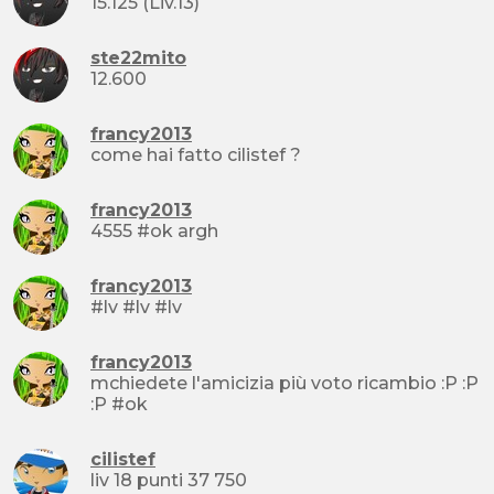
15.125 (Liv.13)
ste22mito
12.600
francy2013
come hai fatto cilistef ?
francy2013
4555 #ok argh
francy2013
#lv #lv #lv
francy2013
mchiedete l'amicizia più voto ricambio :P :P
:P #ok
cilistef
liv 18 punti 37 750