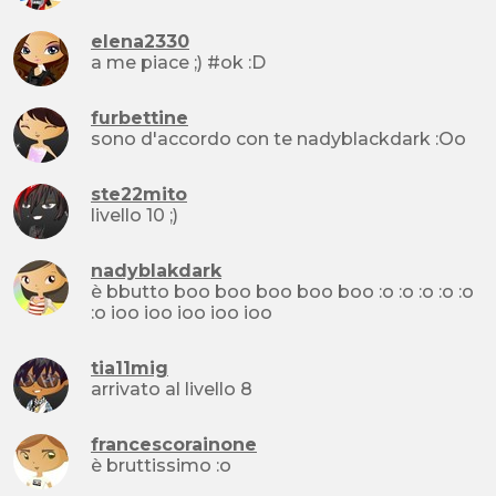
elena2330
a me piace ;) #ok :D
furbettine
sono d'accordo con te nadyblackdark :Oo
ste22mito
livello 10 ;)
nadyblakdark
è bbutto boo boo boo boo boo :o :o :o :o :o
:o ioo ioo ioo ioo ioo
tia11mig
arrivato al livello 8
francescorainone
è bruttissimo :o