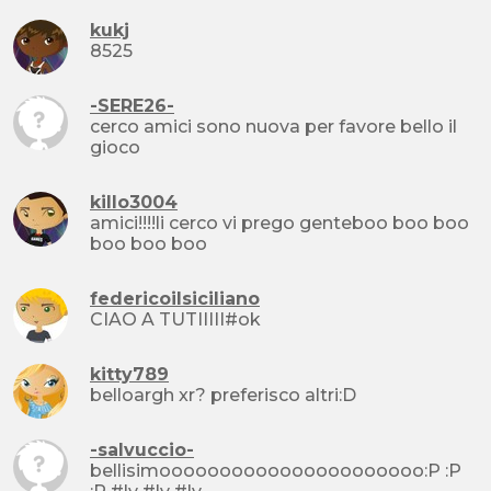
kukj
8525
-SERE26-
cerco amici sono nuova per favore bello il
gioco
killo3004
amici!!!!li cerco vi prego genteboo boo boo
boo boo boo
federicoilsiciliano
CIAO A TUTIIIII#ok
kitty789
belloargh xr? preferisco altri:D
-salvuccio-
bellisimoooooooooooooooooooooo:P :P