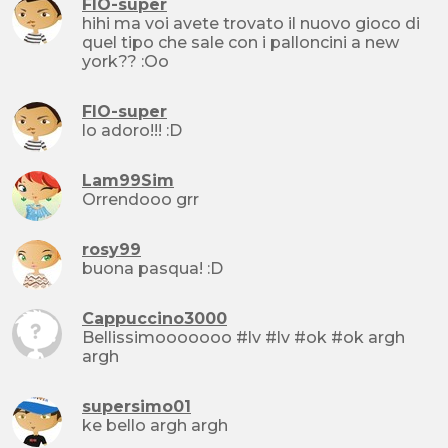
FIO-super
hihi ma voi avete trovato il nuovo gioco di
quel tipo che sale con i palloncini a new
york?? :Oo
FIO-super
lo adoro!!! :D
Lam99Sim
Orrendooo grr
rosy99
buona pasqua! :D
Cappuccino3000
Bellissimooooooo #lv #lv #ok #ok argh
argh
supersimo01
ke bello argh argh