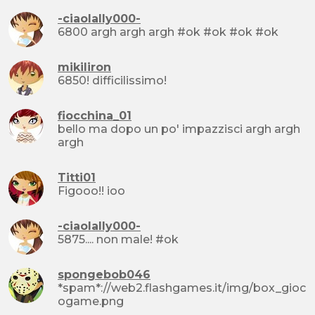
-ciaolally000-
6800 argh argh argh #ok #ok #ok #ok
mikiliron
6850! difficilissimo!
fiocchina_01
bello ma dopo un po' impazzisci argh argh
argh
Titti01
Figooo!! ioo
-ciaolally000-
5875.... non male! #ok
spongebob046
*spam*://web2.flashgames.it/img/box_gioc
ogame.png