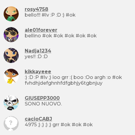
rosy4758
bello!!! #lv :P :D :) #ok
ale01forever
bellino #ok #ok #ok #ok #ok
Nadja1234
yes!! :D :D
kikkayeee
:) :D :P #lv ;) ioo grr :( boo :Oo argh :o #ok
fvhdhjdefghnhfdfgbhjy6tgbnjuy
GIUSEPP3000
SONO NUOVO.
cacioCABJ
4975 ;) ;) ;) ;) grr #ok #ok #ok