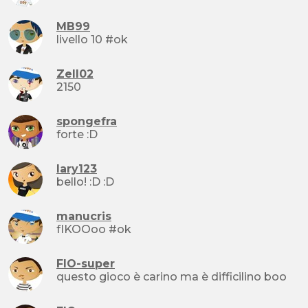
MB99
livello 10 #ok
Zell02
2150
spongefra
forte :D
lary123
bello! :D :D
manucris
fIKOOoo #ok
FIO-super
questo gioco è carino ma è difficilino boo