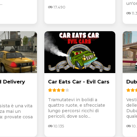
..
un'or
17.490
11.
 Delivery
Car Eats Car - Evil Cars
Dub
Tramutatevi in bolidi a
Vesti
quattro ruote, e sfrecciate
delle
sista è una vita
lungo percorsi ricchi di
Duba
nza mai un
pericoli, dove solo...
quale
a: provate cosa
.
10.135
10