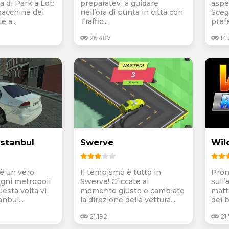
a di Park a Lot:
preparatevi a guidare
aspe
macchine dei
nell’ora di punta in città con
Sceg
e a...
Traffic...
prefe
26.487
14
Istanbul
Swerve
Wil
 è un vero
Il tempismo è tutto in
Pron
gni metropoli
Swerve! Cliccate al
sull
esta volta vi
momento giusto e cambiate
matt
nbul...
la direzione della vettura...
dei b
21.192
21.