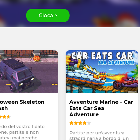
Gioca >
loween Skeleton
Avventure Marine - Car
ash
Eats Car Sea
Adventure
rdo del vostro fidato
one, partite e non
Partite per un'avventura
atevi mai perchè
straordinaria a bordo di un