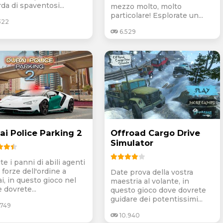
da di spaventosi...
mezzo molto, molto
particolare! Esplorate un...
322
6.529
ai Police Parking 2
Offroad Cargo Drive
Simulator
te i panni di abili agenti
 forze dell'ordine a
Date prova della vostra
i, in questo gioco nel
maestria al volante, in
 dovrete...
questo gioco dove dovrete
guidare dei potentissimi...
.749
10.940