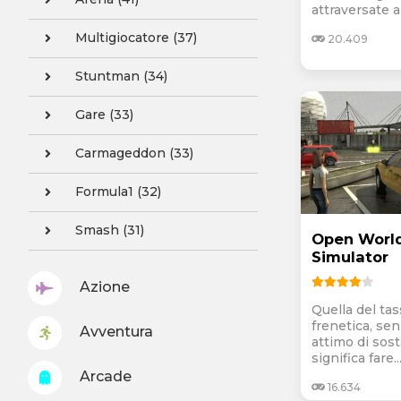
attraversate a.
Multigiocatore (37)
20.409
Stuntman (34)
Gare (33)
Carmageddon (33)
Formula1 (32)
Smash (31)
Open World
Simulator
Azione
Quella del tas
frenetica, se
Avventura
attimo di sost
significa fare..
Arcade
16.634