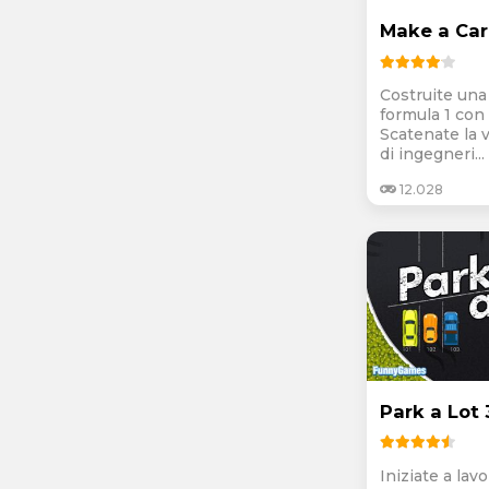
Make a Car
Costruite una
formula 1 con 
Scatenate la v
di ingegneri...
12.028
Park a Lot 
Iniziate a lav