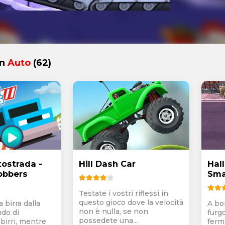
in
Auto
(62)
tostrada -
Hill Dash Car
Hal
obbers
Sm
Testate i vostri riflessi in
questo gioco dove la velocità
 birra dalla
A bo
non è nulla, se non
ndo di
furg
possedete una...
birri, mentre
ferm