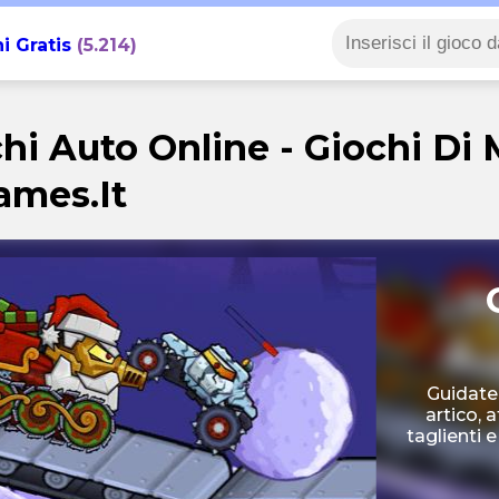
i Gratis
(5.214)
hi Auto Online - Giochi Di 
ames.it
Guidate 
artico, 
taglienti 