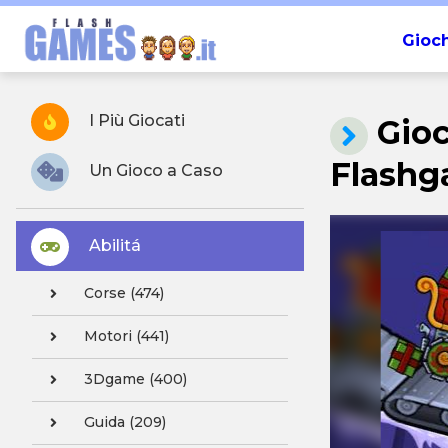
Gioch
I Più Giocati
Gioc
Flashg
Un Gioco a Caso
Abilitá
Corse (474)
Motori (441)
3Dgame (400)
Guida (209)