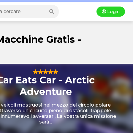
Login
Macchine Gratis -
Car Eats Car - Arctic
Adventure
veicoli mostruosi nel mezzo del circolo polare
attraverso un circuito pieno di ostacoli, trappole
e innumerevoli avversari. La vostra unica missione
sarà...