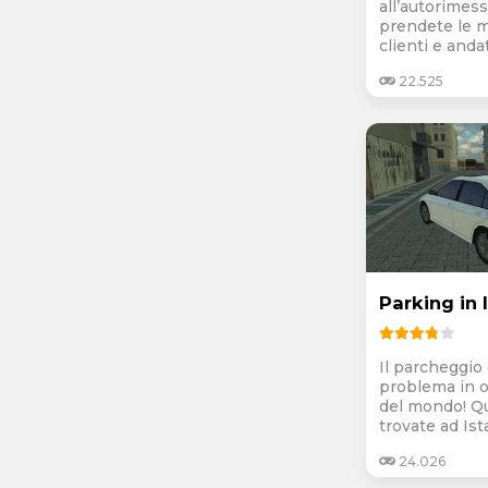
all’autorimess
prendete le 
clienti e andat
22.525
Parking in 
Il parcheggio
problema in o
del mondo! Qu
trovate ad Ista
24.026