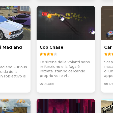
i Mad and
Cop Chase
Car
Le sirene delle volanti sono
Scapp
in funzione e la fuga è
mass
ad and Furious
iniziata: stanno cercando
di u
guida della
proprio voi e vi...
appe
n l'obiettivo di
21.086
17