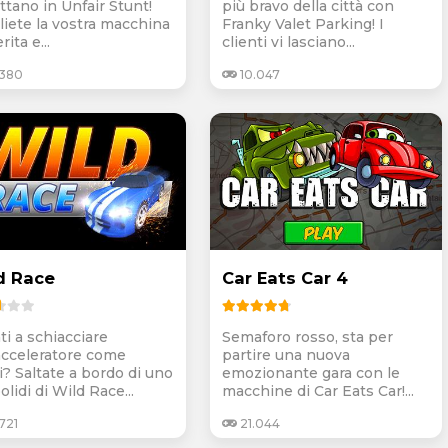
ttano in Unfair Stunt!
più bravo della città con
liete la vostra macchina
Franky Valet Parking! I
rita e...
clienti vi lasciano...
.380
10.047
d Race
Car Eats Car 4
ti a schiacciare
Semaforo rosso, sta per
’acceleratore come
partire una nuova
i? Saltate a bordo di uno
emozionante gara con le
olidi di Wild Race...
macchine di Car Eats Car!...
721
21.044