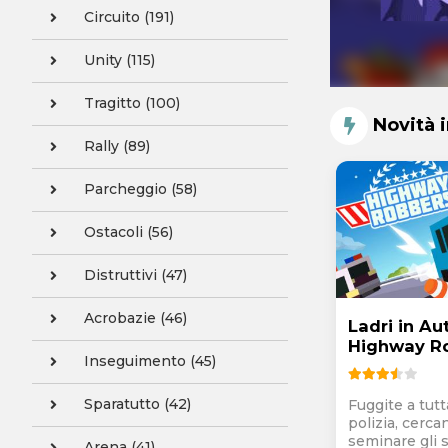
Circuito (191)
Unity (115)
Tragitto (100)
Novità 
Rally (89)
Parcheggio (58)
Ostacoli (56)
Distruttivi (47)
Acrobazie (46)
Ladri in Au
Highway R
Inseguimento (45)
Sparatutto (42)
Fuggite a tutta
polizia, cerca
seminare gli s
Arena (41)