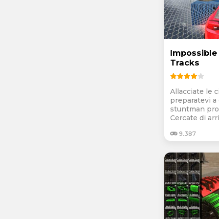
Impossible
Tracks
Allacciate le 
preparatevi a
stuntman prof
Cercate di arriv
9.387