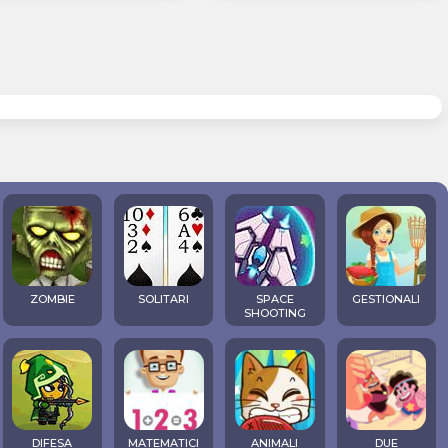
ZOMBIE
SOLITARI
SPACE
GESTIONALI
SHOOTING
DIFESA
MATEMATICI
ANIMALI
DUE