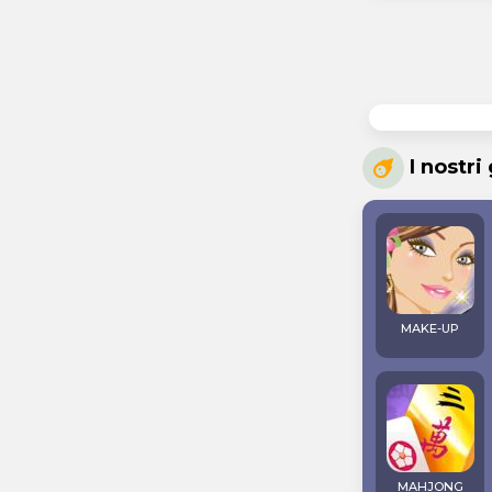
I nostri
MAKE-UP
MAHJONG