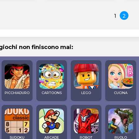
1
2
 giochi non finiscono mai:
PICCHIADURO
CARTOONS
LEGO
CUCINA
SUDOKU
ARCADE
ROBOT
RUOLO