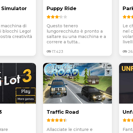
 Simulator
Puppy Ride
Par
 macchina di
Questo tenero
Le ch
i blocchi Lego!
lungorecchiuto è pronto a
nel c
ostra creatività
saltare su una macchina e a
vola
correre a tutta...
livelli
17.423
26
3
Traffic Road
Unf
orare
Allacciate le cinture e
Fanta