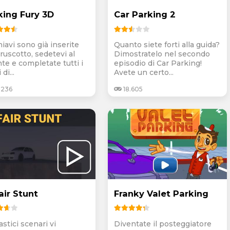
king Fury 3D
Car Parking 2
iavi sono già inserite
Quanto siete forti alla guida?
ruscotto, sedetevi al
Dimostratelo nel secondo
nte e completate tutti i
episodio di Car Parking!
 di...
Avete un certo...
.236
18.605
air Stunt
Franky Valet Parking
stici scenari vi
Diventate il posteggiatore