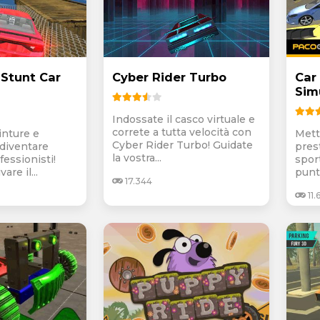
 Stunt Car
Cyber Rider Turbo
Car
Sim
Indossate il casco virtuale e
correte a tutta velocità con
cinture e
Mett
Cyber Rider Turbo! Guidate
 diventare
pres
la vostra...
essionisti!
spor
are il...
punti
17.344
11.