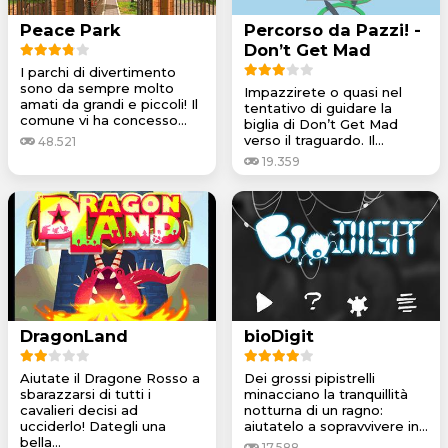
Peace Park
Percorso da Pazzi! -
Don’t Get Mad
I parchi di divertimento
sono da sempre molto
Impazzirete o quasi nel
amati da grandi e piccoli! Il
tentativo di guidare la
comune vi ha concesso...
biglia di Don’t Get Mad
verso il traguardo. Il...
48.521
19.359
DragonLand
bioDigit
Aiutate il Dragone Rosso a
Dei grossi pipistrelli
sbarazzarsi di tutti i
minacciano la tranquillità
cavalieri decisi ad
notturna di un ragno:
ucciderlo! Dategli una
aiutatelo a sopravvivere in...
bella...
17.588