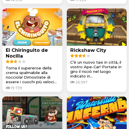
El Chiringuito de
Rickshaw City
Nocilla
C’è un nuovo taxi in città, il
vostro Ape-Car! Portate in
Torna il supereroe della
giro il risciò nel luogo
crema spalmabile alla
indicato in...
nocciola! Dimostrate di
essere i cuochi più veloci...
26.997
19.739