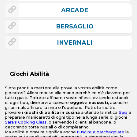
ARCADE
BERSAGLIO
INVERNALI
Giochi Abilità
Siete pronti a mettere alla prova la vostra abilità come
giocatori? Allora mouse alla mano perchè ce n'è davvero per
tutti i gusti. Potrete affinare i vostri riflessi evitando ostacoli
di ogni tipo, divertirvi a scovare
oggetti nascosti
, accudire
gli animali, affinare la mira o l'equilibrio. Potrete inoltre
provare i
giochi di abilità in cucina
aiutando la mitica
Sara
a
preparare manicaretti di ogni tipo nella lunga serie di giochi
Sara's Cooking Class
, o servendo i clienti al bancone, o
decorando torte nuziali o di compleanno.
Ma abilità e bravura significa anche
riuscire a parcheggiare
la
vostra auto negli spazi più improbabili, o cimentarsi con la