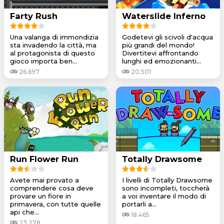
Farty Rush
Waterslide Inferno
Una valanga di immondizia
Godetevi gli scivoli d'acqua
sta invadendo la città, ma
più grandi del mondo!
al protagonista di questo
Divertitevi affrontando
gioco importa ben...
lunghi ed emozionanti...
26.697
20.501
Run Flower Run
Totally Drawsome
Avete mai provato a
I livelli di Totally Drawsome
comprendere cosa deve
sono incompleti, toccherà
provare un fiore in
a voi inventare il modo di
primavera, con tutte quelle
portarli a...
api che...
18.465
23.278