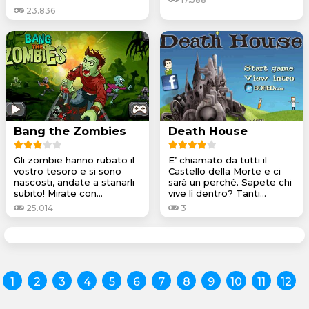
23.836
Bang the Zombies
Death House
Gli zombie hanno rubato il
E’ chiamato da tutti il
vostro tesoro e si sono
Castello della Morte e ci
nascosti, andate a stanarli
sarà un perché. Sapete chi
subito! Mirate con...
vive lì dentro? Tanti...
25.014
3
1
2
3
4
5
6
7
8
9
10
11
12