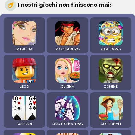
I nostri giochi non finiscono mai:
MAKE-UP
PICCHIADURO
CARTOONS
LEGO
CUCINA
ZOMBIE
SOLITARI
SPACE SHOOTING
GESTIONALI