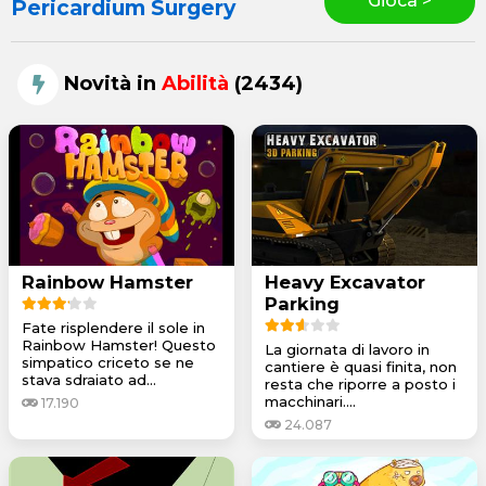
Gioca >
Pericardium Surgery
Novità in
Abilità
(2434)
Rainbow Hamster
Heavy Excavator
Parking
Fate risplendere il sole in
Rainbow Hamster! Questo
La giornata di lavoro in
simpatico criceto se ne
cantiere è quasi finita, non
stava sdraiato ad...
resta che riporre a posto i
macchinari....
17.190
24.087