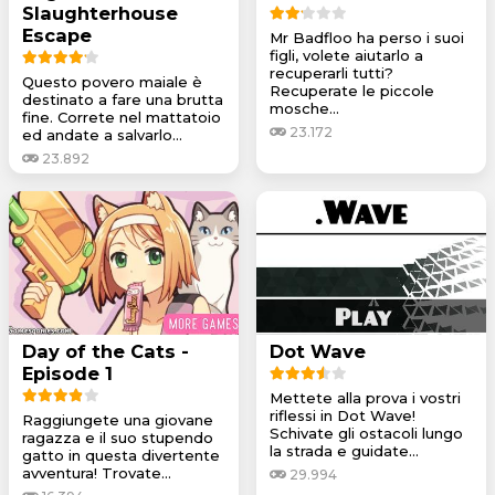
Slaughterhouse
Escape
Mr Badfloo ha perso i suoi
figli, volete aiutarlo a
recuperarli tutti?
Questo povero maiale è
Recuperate le piccole
destinato a fare una brutta
mosche...
fine. Correte nel mattatoio
23.172
ed andate a salvarlo...
23.892
Day of the Cats -
Dot Wave
Episode 1
Mettete alla prova i vostri
riflessi in Dot Wave!
Raggiungete una giovane
Schivate gli ostacoli lungo
ragazza e il suo stupendo
la strada e guidate...
gatto in questa divertente
avventura! Trovate...
29.994