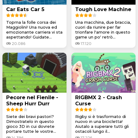
Car Eats Car 5
Tough Love Machine
Toprna la folle corsa dei
Una macchina, due braccia,
Maggiolini! Una nuova ed
cuori da riunire per far
emozionante carriera vi sta
trionfare l'amore in questo
aspettando! Guidate...
game un po' retrò...
20.086
17.120
Pecore nel Fienile -
RIGBMX 2 - Crash
Sheep Hurr Durr
Curse
Siete dei bravi pastori?
Rigby si è trasformato di
Dimostratelo in questo
nuovo in una bicicletta!
gioco 3D in cui dovrete
Aiutalo a superare tutti gli
portare tutte le vostre...
ostacoli lungo il...
14.396
17.226