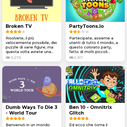
Broken TV
PartyToons.io
Risolvete, il più
Partecipate, assieme a
velocemente possibile, dei
utenti di tutto il mondo, a
puzzle di varie figure, ma
questo colorato party,
questa volta avrete una...
fatto di molti piccoli...
11.079
5.917
Dumb Ways To Die 3
Ben 10 - Omnitrix
- World Tour
Glitch
Benvenuti in un mondo
Ed ecco che torna il