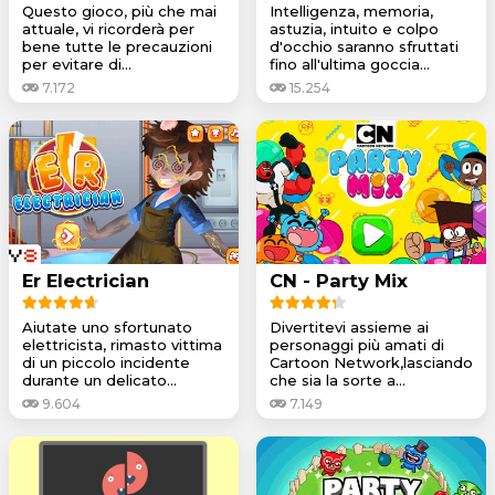
Questo gioco, più che mai
Intelligenza, memoria,
attuale, vi ricorderà per
astuzia, intuito e colpo
bene tutte le precauzioni
d'occhio saranno sfruttati
per evitare di...
fino all'ultima goccia...
7.172
15.254
Er Electrician
CN - Party Mix
Aiutate uno sfortunato
Divertitevi assieme ai
elettricista, rimasto vittima
personaggi più amati di
di un piccolo incidente
Cartoon Network,lasciando
durante un delicato...
che sia la sorte a...
9.604
7.149