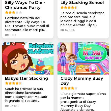
Silly Ways To Die -
Lily Slacking School
Christmas Party
Le ore di scuola sembrano
non passare mai, e la
Edizione natalizia del
lezione di oggi è così
divertente Silly Ways To
noiosa! Aiutate Lily a...
Die! Trovate nuovi modi di
scampare alle morti più...
14.984
9.113
Babysitter Slacking
Crazy Mommy Busy
Day
Sarah ha trovato la sua
dimensione lavorando
E’ una giornata super piena
come babysitter. Ma sarà
per la mamma
in grando di restare...
protagonista di Crazy
Mommy Busy Day!
23.659
Aiutatela a sbrigare...