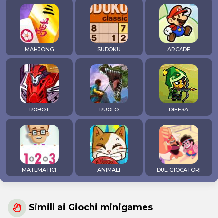
MAHJONG
SUDOKU
ARCADE
ROBOT
RUOLO
DIFESA
MATEMATICI
ANIMALI
DUE GIOCATORI
Simili ai Giochi minigames