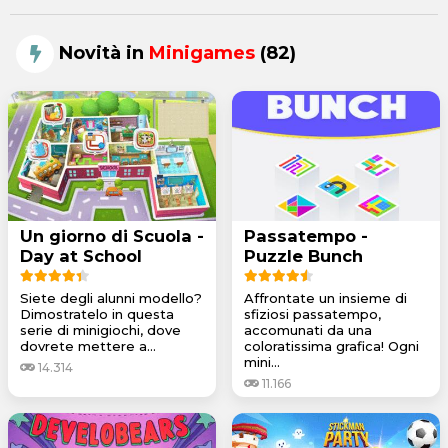
Novità in
Minigames
(82)
Un giorno di Scuola -
Passatempo -
Day at School
Puzzle Bunch
Siete degli alunni modello?
Affrontate un insieme di
Dimostratelo in questa
sfiziosi passatempo,
serie di minigiochi, dove
accomunati da una
dovrete mettere a...
coloratissima grafica! Ogni
mini...
14.314
11.166