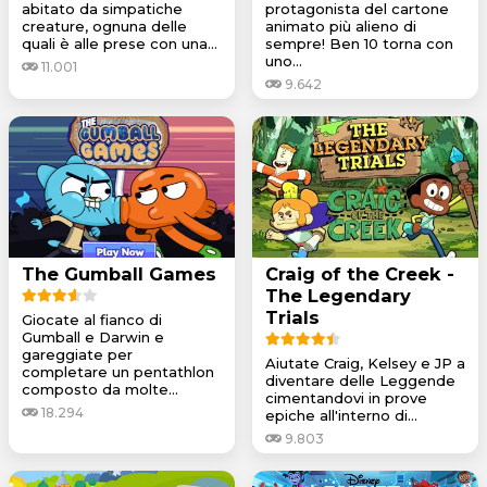
abitato da simpatiche
protagonista del cartone
creature, ognuna delle
animato più alieno di
quali è alle prese con una...
sempre! Ben 10 torna con
uno...
11.001
9.642
The Gumball Games
Craig of the Creek -
The Legendary
Trials
Giocate al fianco di
Gumball e Darwin e
gareggiate per
Aiutate Craig, Kelsey e JP a
completare un pentathlon
diventare delle Leggende
composto da molte...
cimentandovi in prove
18.294
epiche all'interno di...
9.803