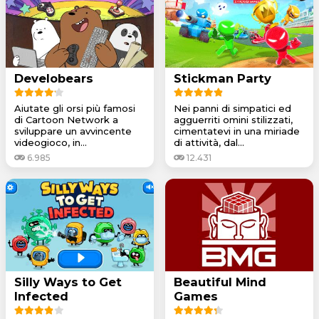
Develobears
Stickman Party
Aiutate gli orsi più famosi
Nei panni di simpatici ed
di Cartoon Network a
agguerriti omini stilizzati,
sviluppare un avvincente
cimentatevi in una miriade
videogioco, in...
di attività, dal...
6.985
12.431
Silly Ways to Get
Beautiful Mind
Infected
Games