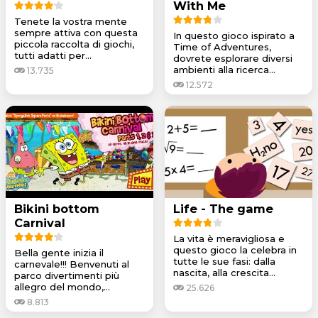
With Me
Tenete la vostra mente
sempre attiva con questa
In questo gioco ispirato a
piccola raccolta di giochi,
Time of Adventures,
tutti adatti per...
dovrete esplorare diversi
ambienti alla ricerca...
13.735
12.572
Bikini bottom
Life - The game
Carnival
La vita è meravigliosa e
questo gioco la celebra in
Bella gente inizia il
tutte le sue fasi: dalla
carnevale!!! Benvenuti al
nascita, alla crescita...
parco divertimenti più
allegro del mondo,...
25.626
8.813