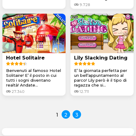
9.728
Hotel Solitaire
Lily Slacking Dating
Benvenuti al famoso Hotel
E’ la giornata perfetta per
Solitaire! E’ il posto in cui
un bell’appuntamento al
tutti i sogni diventano
parco! Lily però è il tipo di
realtà! Andate...
ragazza che si...
27.340
12.711
1
2
3