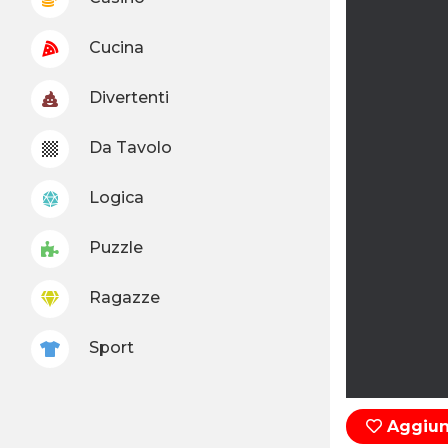
Cucina
Divertenti
Da Tavolo
Logica
Puzzle
Ragazze
Sport
Aggiung