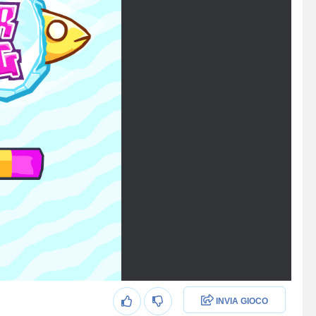
INVIA GIOCO