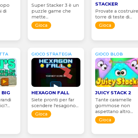
STACKER
dopo
Super Stacker 3 è un
i di
puzzle game che
Provate a costruire
mette...
torre di teste di...
Gioca
Gioca
ETTA
GIOCO STRATEGIA
GIOCO BLOB
 BIG
HEXAGON FALL
JUICY STACK 2
grandi
Siete pronti per far
Tante caramelle
ci?...
scendere l'esagono...
gommose non
aspettano altro...
Gioca
Gioca