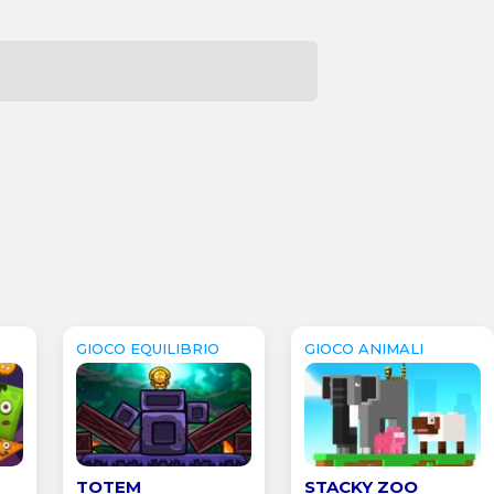
GIOCO EQUILIBRIO
GIOCO ANIMALI
TOTEM
STACKY ZOO