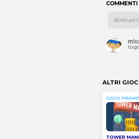
COMMENTI 
mic
tog
ALTRI GIOC
GIOCO PIRAMI
TOWER MAN