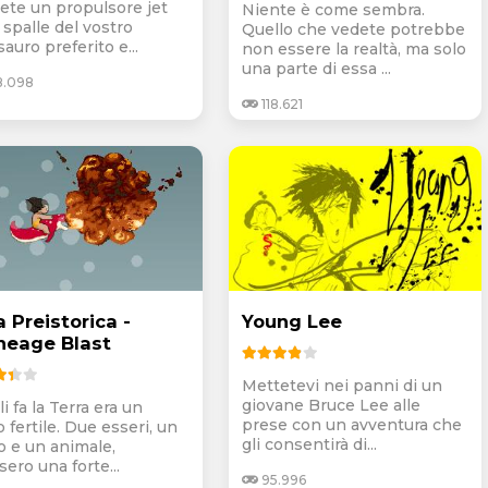
ete un propulsore jet
Niente è come sembra.
 spalle del vostro
Quello che vedete potrebbe
auro preferito e...
non essere la realtà, ma solo
una parte di essa ...
8.098
118.621
a Preistorica -
Young Lee
neage Blast
Mettetevi nei panni di un
giovane Bruce Lee alle
i fa la Terra era un
prese con un avventura che
 fertile. Due esseri, un
gli consentirà di...
 e un animale,
sero una forte...
95.996