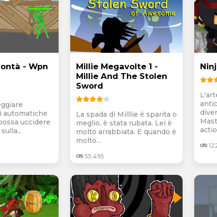
lontà - Wpn
Millie Megavolte 1 -
Nin
Millie And The Stolen
Sword
L'art
anti
eggiare
dive
mi automatiche
La spada di Milllie è sparita o
Mast
 possa uccidere
meglio, è stata rubata. Lei è
actio
sulla...
molto arrabbiata. E quando è
molto...
122
55.495