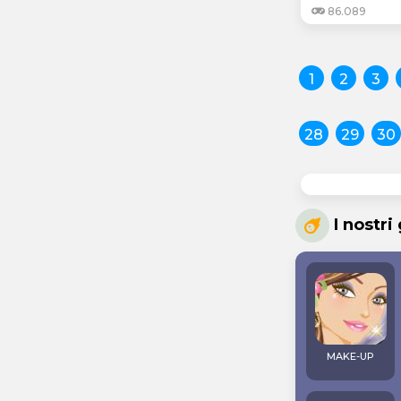
86.089
1
2
3
28
29
30
I nostri
MAKE-UP