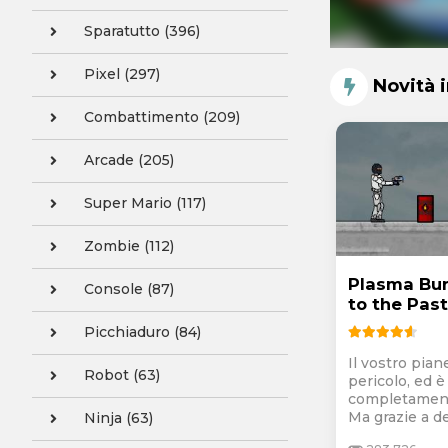
Sparatutto (396)
Pixel (297)
Novità 
Combattimento (209)
Arcade (205)
Super Mario (117)
Zombie (112)
Plasma Bur
Console (87)
to the Past
Picchiaduro (84)
Il vostro pian
Robot (63)
pericolo, ed è
completament
Ma grazie a deg
Ninja (63)