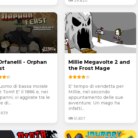
39.820
Orfanelli - Orphan
Millie Megavolte 2 and
st
the Frost Mage
uomo di bassa morale
E' tempo di vendetta per
 Tom!! E' il 1886 e, nei
Millie, nel secondo
panni, vi aggirate tra le
appuntamento delle sue
e di...
avventure. Un mago ha
infatti...
.839
51.857