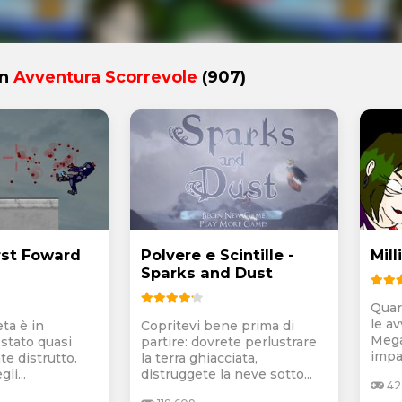
in
Avventura Scorrevole
(907)
st Foward
Polvere e Scintille -
Mil
Sparks and Dust
Quar
le av
eta è in
Copritevi bene prima di
Mega
 stato quasi
partire: dovrete perlustrare
impa
e distrutto.
la terra ghiacciata,
li...
distruggete la neve sotto...
42