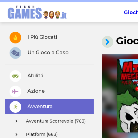
Gioch
I Più Giocati
Gio
Un Gioco a Caso
Abilitá
Azione
Avventura
Avventura Scorrevole (763)
Platform (663)