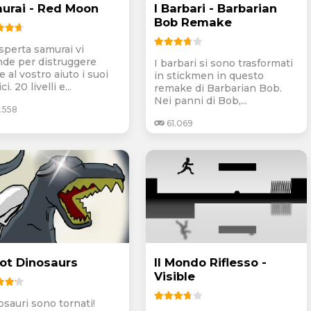
urai - Red Moon
I Barbari - Barbarian
Bob Remake
sperta samurai vi
nde per distruggere
I barbari si sono trasformati
e al vostro aiuto i suoi
in stickmen in questo
i. 20 livelli e...
remake di Barbarian Bob.
Nei panni di Bob,...
.558
61.069
ot Dinosaurs
Il Mondo Riflesso -
Visible
osauri sono tornati!