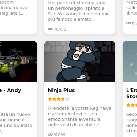
Capcom
Mett
Nei panni di Monkey King,
di una nuova
sulle
un personaggio ispirato a
agliate i...
dinos
Sun Wukong, il dio-scimmia
più famoso e amato...
19
76.752
e - Andy
Ninja Plus
L'Er
Sto
Prendete la vostra Kaginawa
e arrampicatevi in una
 città un nuovo
Secol
emozionante avventura,
 suo nome è
luogo
nelle vesti di un abile e...
è uno spietato
uomo
...
strin
91.899