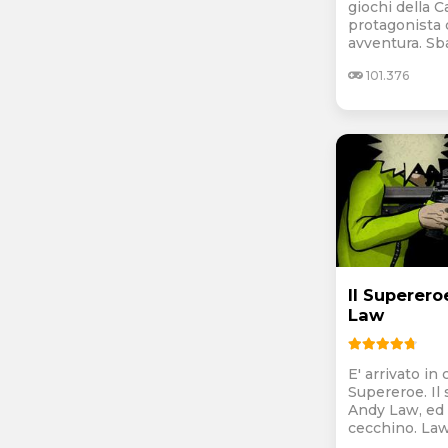
giochi della 
protagonista 
avventura. Sbar
101.376
Il Superero
Law
E' arrivato in
Supereroe. Il
Andy Law, ed 
cecchino. Law,