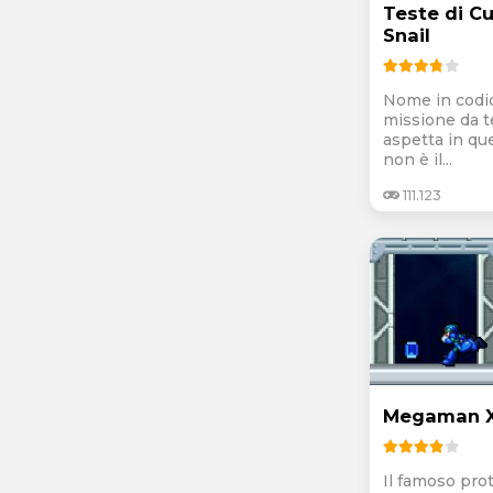
Teste di Cu
Snail
Nome in codic
missione da te
aspetta in qu
non è il...
111.123
Megaman 
Il famoso pro