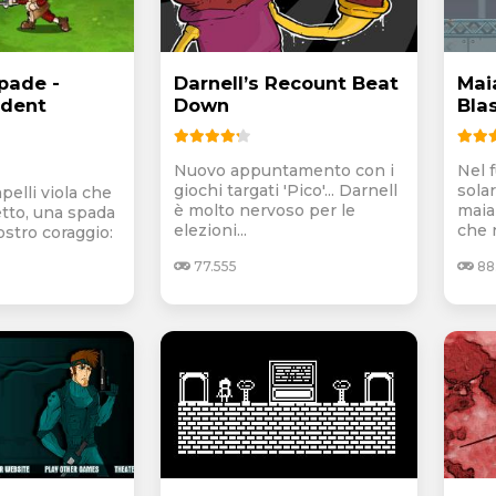
pade -
Darnell’s Recount Beat
Mai
ident
Down
Bla
Nuovo appuntamento con i
Nel 
giochi targati 'Pico'... Darnell
solar
apelli viola che
è molto nervoso per le
maial
etto, una spada
elezioni...
che n
ostro coraggio:
77.555
88