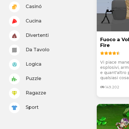
Casinó
Cucina
Divertenti
Fuoco a Vo
Fire
Da Tavolo
Vi piace man
Logica
esplosivi, ar
e quant'altro
qualsiasi cosa 
Puzzle
149.202
Ragazze
Sport