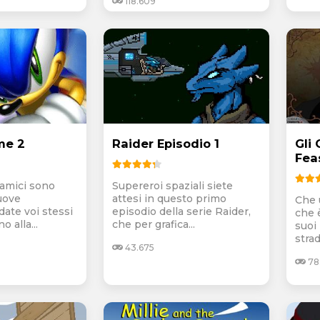
118.609
me 2
Raider Episodio 1
Gli 
Fea
 amici sono
Supereroi spaziali siete
uove
attesi in questo primo
Che 
date voi stessi
episodio della serie Raider,
che è
o alla...
che per grafica...
suoi 
strad
43.675
78