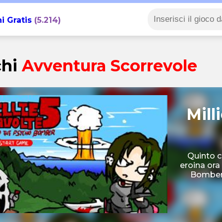
i Gratis
(5.214)
chi
Avventura Scorrevole
Mill
Quinto c
eroina ora
Bomber, 