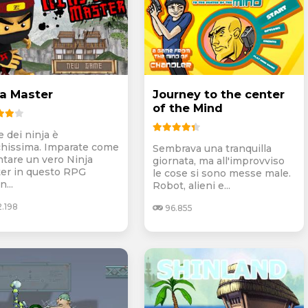
ja Master
Journey to the center
of the Mind
e dei ninja è
chissima. Imparate come
Sembrava una tranquilla
ntare un vero Ninja
giornata, ma all'improvviso
er in questo RPG
le cose si sono messe male.
n...
Robot, alieni e...
.198
96.855