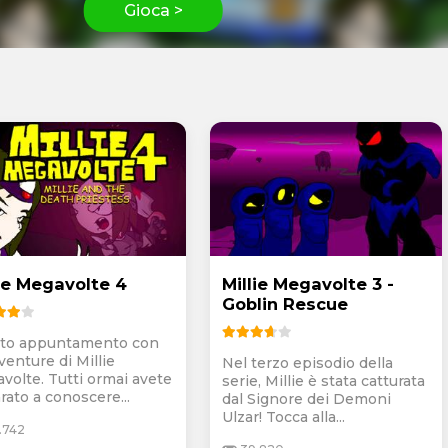
Gioca >
lie Megavolte 4
Millie Megavolte 3 -
Goblin Rescue
to appuntamento con
venture di Millie
Nel terzo episodio della
volte. Tutti ormai avete
serie, Millie è stata catturata
rato a conoscere...
dal Signore dei Demoni
Ulzar! Tocca alla...
.742