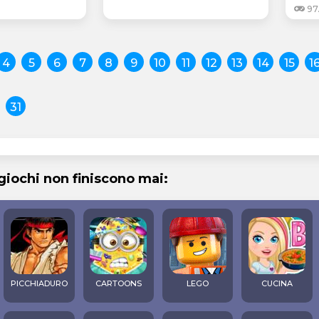
97
4
5
6
7
8
9
10
11
12
13
14
15
1
31
 giochi non finiscono mai:
PICCHIADURO
CARTOONS
LEGO
CUCINA