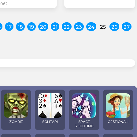
.062
6
17
18
19
20
21
22
23
24
25
26
27
ZOMBIE
SOLITARI
SPACE
GESTIONALI
SHOOTING