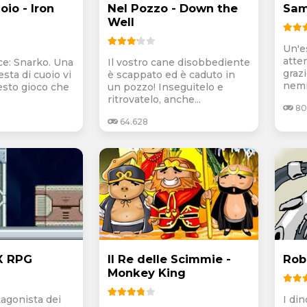
oio - Iron
Nel Pozzo - Down the
Sam
Well
Un'e
atte
e: Snarko. Una
Il vostro cane disobbediente
grazi
sta di cuoio vi
è scappato ed è caduto in
nemic
esto gioco che
un pozzo! Inseguitelo e
ritrovatelo, anche...
80
64.628
X RPG
Il Re delle Scimmie -
Rob
Monkey King
tagonista dei
I din