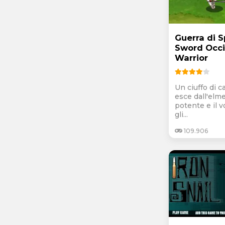
Guerra di S
Sword Occ
Warrior
Un ciuffo di c
esce dall'elm
potente e il v
gli...
109.906