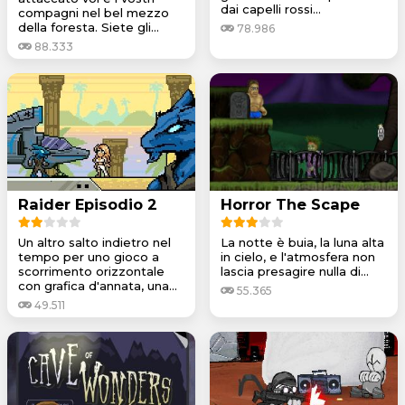
dai capelli rossi...
compagni nel bel mezzo
della foresta. Siete gli...
78.986
88.333
Raider Episodio 2
Horror The Scape
Un altro salto indietro nel
La notte è buia, la luna alta
tempo per uno gioco a
in cielo, e l'atmosfera non
scorrimento orizzontale
lascia presagire nulla di...
con grafica d'annata, una...
55.365
49.511