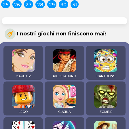
25
26
27
28
29
30
31
I nostri giochi non finiscono mai:
MAKE-UP
PICCHIADURO
CARTOONS
LEGO
CUCINA
ZOMBIE