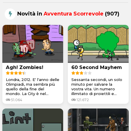
Novità in
Avventura Scorrevole
(907)
Agh! Zombies!
60 Second Mayhem
Londra, 2012. E' l'anno delle
Sessanta secondi, un solo
Olimpiadi, ma sembra più
minuto per salvare la
quello della fine del
vostra vita. Un numero
mondo. La City è nel...
illimitato di proiettili e...
51.064
121.672