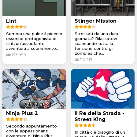
Lint
Stinger Mission
Sembra una pulce il piccolo
Stressati da una dura
esserino protagonista di
giornata? Rilassatevi
Lint, un'assuefante
scaricando tutta la
avventura a scorrimento...
tensione contro gli
zombies che...
133.899
110.917
Ninja Plus 2
Il Re della Strada -
Street King
Secondo appuntamento
con le appassionanti
In città c'è bisogno di un
avventure di Ninja Plus.
nuovo Re della Strada, e