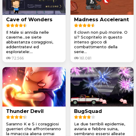
Cave of Wonders
Madness Accelerant
Il Male si annida nelle
Il clown non può morire. O
caverne...se siete
si? Scopritelo in questo
abbastanza coraggiosi,
intenso gioco di
addentratevi ed
combattimento della
esploratele:...
serie...
72.566
161.081
Thunder Devil
BugSquad
Saranno K e S i coraggiosi
Le due terribili epidemie,
guerrieri che affronteranno
aviaria e febbre suina,
la minaccia aliena ormai
sembrano essersi alleate