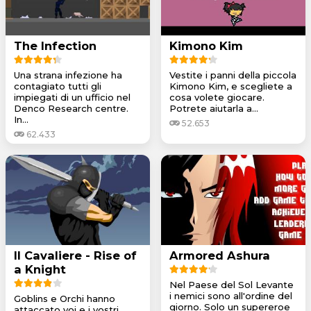
The Infection
Kimono Kim
Una strana infezione ha
Vestite i panni della piccola
contagiato tutti gli
Kimono Kim, e scegliete a
impiegati di un ufficio nel
cosa volete giocare.
Denco Research centre.
Potrete aiutarla a...
In...
52.653
62.433
Il Cavaliere - Rise of
Armored Ashura
a Knight
Nel Paese del Sol Levante
i nemici sono all'ordine del
Goblins e Orchi hanno
giorno. Solo un supereroe
attaccato voi e i vostri