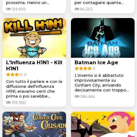
prossima. Hanno un...
per contagiare quanta...
129.630
64.252
L'influenza H1N1 - Kill
Batman Ice Age
H1N1
L'inverno si è abbattuto
improvvisamente su
Con tutto il parlare e con la
Gotham City, arrivando
diffusione dell'influenza
decisamente con troppo...
H1N1, eravamo certi che
prima o poi sarebbe...
284.664
139.360