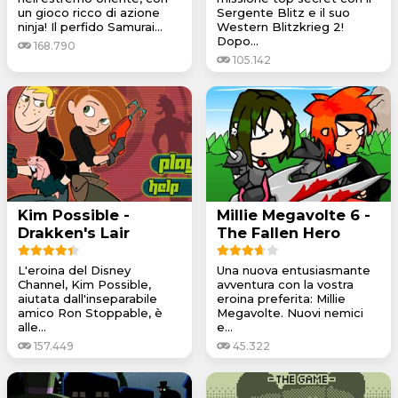
un gioco ricco di azione
Sergente Blitz e il suo
ninja! Il perfido Samurai...
Western Blitzkrieg 2!
Dopo...
168.790
105.142
Kim Possible -
Millie Megavolte 6 -
Drakken's Lair
The Fallen Hero
L'eroina del Disney
Una nuova entusiasmante
Channel, Kim Possible,
avventura con la vostra
aiutata dall'inseparabile
eroina preferita: Millie
amico Ron Stoppable, è
Megavolte. Nuovi nemici
alle...
e...
157.449
45.322