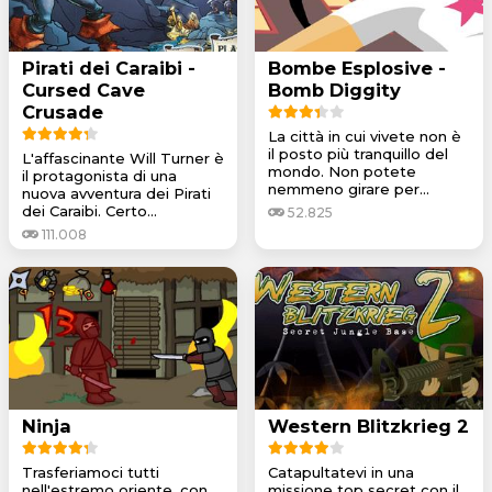
Pirati dei Caraibi -
Bombe Esplosive -
Cursed Cave
Bomb Diggity
Crusade
La città in cui vivete non è
il posto più tranquillo del
L'affascinante Will Turner è
mondo. Non potete
il protagonista di una
nemmeno girare per...
nuova avventura dei Pirati
dei Caraibi. Certo...
52.825
111.008
Ninja
Western Blitzkrieg 2
Trasferiamoci tutti
Catapultatevi in una
nell'estremo oriente, con
missione top secret con il