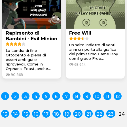
Rapimento di
Free Will
Bambini - Evil Minion
Un salto indietro di venti
anni ci riporta alla grafica
La Londra di fine
del primissimo Game Boy
Ottocento è piena di
con il gioco Free...
esseri ambigui e
riprovevoli. Come in
68.644
Orphan's Feast, anche...
90.868
1
2
3
4
5
6
7
8
9
10
11
12
13
14
15
16
17
18
19
20
21
22
23
24