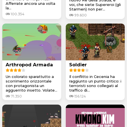
Afferrate ancora una volta
voi, che siete Supereroi (gli
la...
Starmen) non per...
100.354
99.600
Arthropod Armada
Soldier
Un colorato sparattutto a
Il conflitto in Cecenia ha
scorrimento orizzontale
raggiunto un punto critico: i
con protagonista un
terroristi sono collegati al
agguerrito insetto. Volate...
traffico di...
71.350
156.124