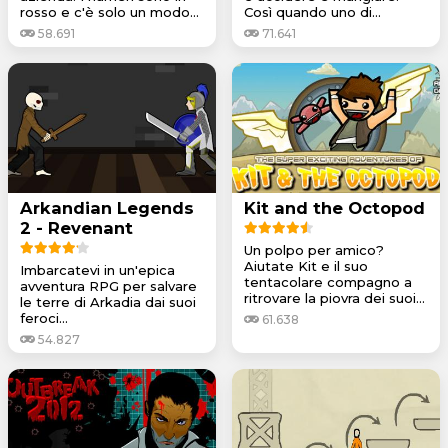
rosso e c'è solo un modo...
Così quando uno di...
58.691
71.641
Arkandian Legends
Kit and the Octopod
2 - Revenant
Un polpo per amico?
Aiutate Kit e il suo
Imbarcatevi in un'epica
tentacolare compagno a
avventura RPG per salvare
ritrovare la piovra dei suoi...
le terre di Arkadia dai suoi
feroci...
61.638
54.827