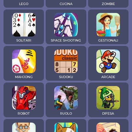
LEGO
CUCINA
ZOMBIE
SOLITARI
SPACE SHOOTING
GESTIONALI
MAHJONG
SUDOKU
ARCADE
ROBOT
RUOLO
DIFESA