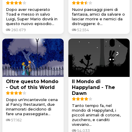
Dopo aver recuperato
Nuovi paesaggi pieni di
Toad e messo in salvo
fantasia, amici da salvare o
Luigi, Super Mario dovrà in
lasciar morire e nemici da
questo nuovo episodio...
distruggere: è...
260.679
52.554
Oltre questo Mondo
Il Mondo di
- Out of this World
Happyland - The
Dawn
Dopo un'incantevole cena
al Fancy Restaurant, due
Tanto tempo fa, nel
innamorati decidono di
mondo di Happyland, i
fare una passeggiata...
piccoli animali di cotone,
zucchero, e canditi
57.162
vivevano...
54.033