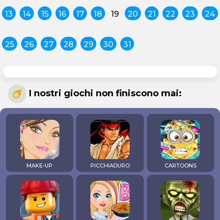
13
14
15
16
17
18
19
20
21
22
23
24
25
26
27
28
29
30
31
I nostri giochi non finiscono mai:
MAKE-UP
PICCHIADURO
CARTOONS