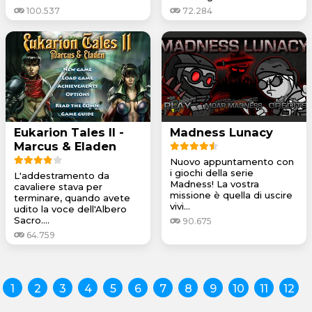
100.537
72.284
Eukarion Tales II -
Madness Lunacy
Marcus & Eladen
Nuovo appuntamento con
i giochi della serie
L'addestramento da
Madness! La vostra
cavaliere stava per
missione è quella di uscire
terminare, quando avete
vivi...
udito la voce dell'Albero
Sacro....
90.675
64.759
1
2
3
4
5
6
7
8
9
10
11
12