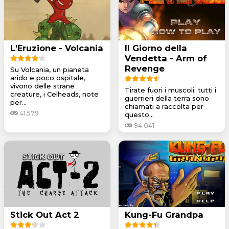
L'Eruzione - Volcania
Il Giorno della
Vendetta - Arm of
Revenge
Su Volcania, un pianeta
arido e poco ospitale,
vivono delle strane
Tirate fuori i muscoli: tutti i
creature, i Celheads, note
guerrieri della terra sono
per...
chiamati a raccolta per
41.579
questo...
94.041
Stick Out Act 2
Kung-Fu Grandpa