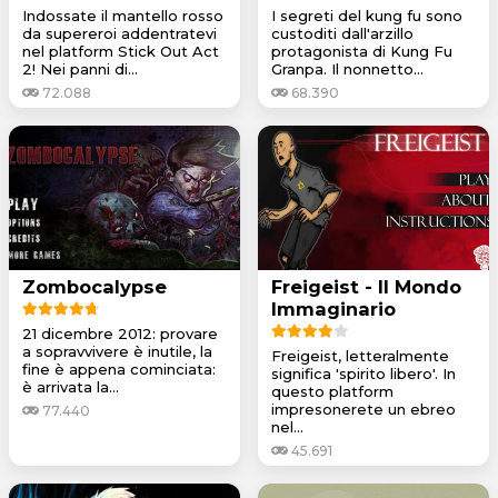
Indossate il mantello rosso
I segreti del kung fu sono
da supereroi addentratevi
custoditi dall'arzillo
nel platform Stick Out Act
protagonista di Kung Fu
2! Nei panni di...
Granpa. Il nonnetto...
72.088
68.390
Zombocalypse
Freigeist - Il Mondo
Immaginario
21 dicembre 2012: provare
a sopravvivere è inutile, la
Freigeist, letteralmente
fine è appena cominciata:
significa 'spirito libero'. In
è arrivata la...
questo platform
impresonerete un ebreo
77.440
nel...
45.691