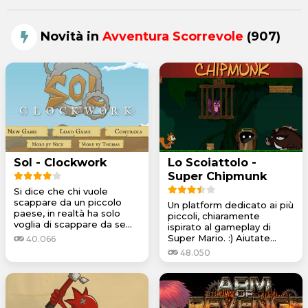
Novità in
Avventura Scorrevole
(907)
Sol - Clockwork
Lo Scoiattolo -
Super Chipmunk
Si dice che chi vuole
scappare da un piccolo
Un platform dedicato ai più
paese, in realtà ha solo
piccoli, chiaramente
voglia di scappare da se...
ispirato al gameplay di
Super Mario. :) Aiutate...
40.066
48.050