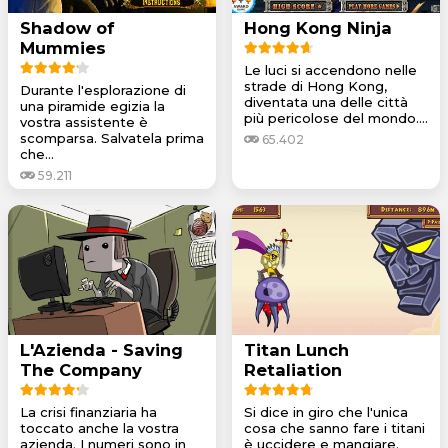
Shadow of
Hong Kong Ninja
Mummies
Le luci si accendono nelle
strade di Hong Kong,
Durante l'esplorazione di
diventata una delle città
una piramide egizia la
più pericolose del mondo....
vostra assistente è
scomparsa. Salvatela prima
65.402
che...
59.211
L'Azienda - Saving
Titan Lunch
The Company
Retaliation
La crisi finanziaria ha
Si dice in giro che l'unica
toccato anche la vostra
cosa che sanno fare i titani
azienda. I numeri sono in
è uccidere e mangiare.