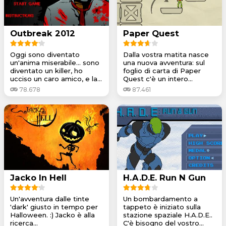
Outbreak 2012
Paper Quest
Oggi sono diventato
Dalla vostra matita nasce
un'anima miserabile... sono
una nuova avventura: sul
diventato un killer, ho
foglio di carta di Paper
ucciso un caro amico, e la...
Quest c'è un intero...
78.678
87.461
Jacko In Hell
H.A.D.E. Run N Gun
Un'avventura dalle tinte
Un bombardamento a
'dark' giusto in tempo per
tappeto è iniziato sulla
Halloween. :) Jacko è alla
stazione spaziale H.A.D.E..
ricerca...
C'è bisogno del vostro...