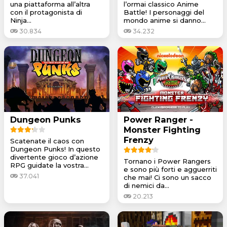
una piattaforma all’altra
l’ormai classico Anime
con il protagonista di
Battle! I personaggi del
Ninja...
mondo anime si danno...
30.834
34.232
Dungeon Punks
Power Ranger -
Monster Fighting
Frenzy
Scatenate il caos con
Dungeon Punks! In questo
divertente gioco d’azione
Tornano i Power Rangers
RPG guidate la vostra...
e sono più forti e agguerriti
37.041
che mai! Ci sono un sacco
di nemici da...
20.213