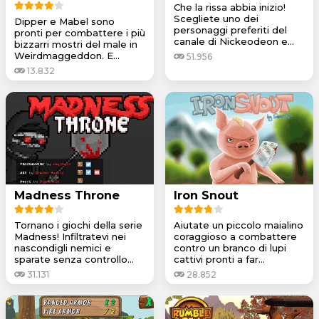
Che la rissa abbia inizio!
Scegliete uno dei
Dipper e Mabel sono
personaggi preferiti del
pronti per combattere i più
canale di Nickeodeon e...
bizzarri mostri del male in
Weirdmaggeddon. E...
51.956
13.832
Madness Throne
Iron Snout
Tornano i giochi della serie
Aiutate un piccolo maialino
Madness! Infiltratevi nei
coraggioso a combattere
nascondigli nemici e
contro un branco di lupi
sparate senza controllo...
cattivi pronti a far...
31.131
28.852