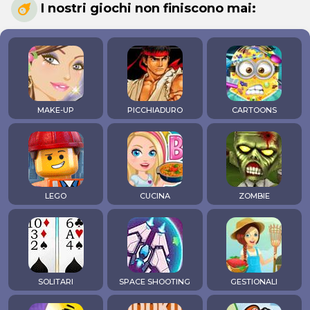
I nostri giochi non finiscono mai:
MAKE-UP
PICCHIADURO
CARTOONS
LEGO
CUCINA
ZOMBIE
SOLITARI
SPACE SHOOTING
GESTIONALI