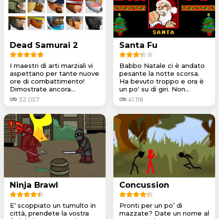
Dead Samurai 2
Santa Fu
I maestri di arti marziali vi
Babbo Natale ci è andato
aspettano per tante nuove
pesante la notte scorsa.
ore di combattimento!
Ha bevuto troppo e ora è
Dimostrate ancora...
un po' su di giri. Non...
32.057
41.118
Ninja Brawl
Concussion
E’ scoppiato un tumulto in
Pronti per un po’ di
città, prendete la vostra
mazzate? Date un nome al