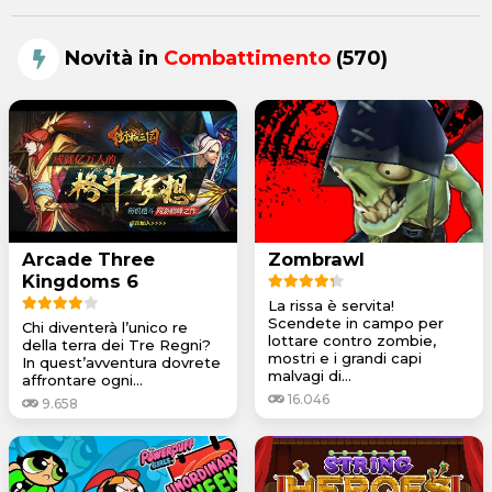
Novità in
Combattimento
(570)
Arcade Three
Zombrawl
Kingdoms 6
La rissa è servita!
Scendete in campo per
Chi diventerà l’unico re
lottare contro zombie,
della terra dei Tre Regni?
mostri e i grandi capi
In quest’avventura dovrete
malvagi di...
affrontare ogni...
16.046
9.658