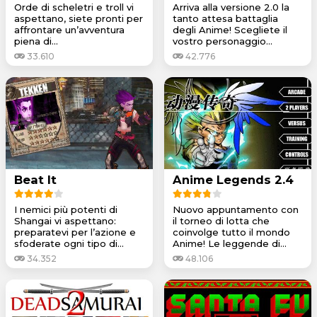
Orde di scheletri e troll vi
Arriva alla versione 2.0 la
aspettano, siete pronti per
tanto attesa battaglia
affrontare un’avventura
degli Anime! Scegliete il
piena di...
vostro personaggio...
33.610
42.776
Beat It
Anime Legends 2.4
I nemici più potenti di
Nuovo appuntamento con
Shangai vi aspettano:
il torneo di lotta che
preparatevi per l’azione e
coinvolge tutto il mondo
sfoderate ogni tipo di...
Anime! Le leggende di...
34.352
48.106