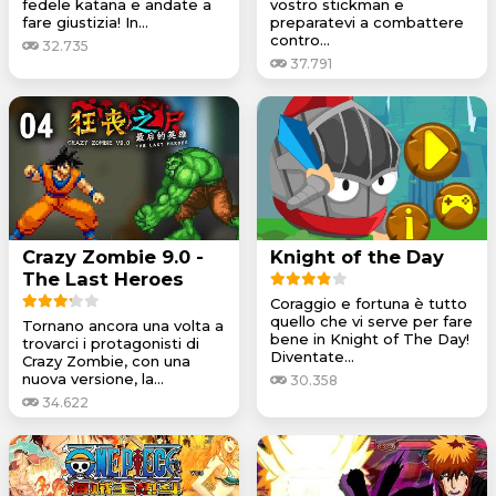
fedele katana e andate a
vostro stickman e
fare giustizia! In...
preparatevi a combattere
contro...
32.735
37.791
Crazy Zombie 9.0 -
Knight of the Day
The Last Heroes
Coraggio e fortuna è tutto
quello che vi serve per fare
Tornano ancora una volta a
bene in Knight of The Day!
trovarci i protagonisti di
Diventate...
Crazy Zombie, con una
nuova versione, la...
30.358
34.622