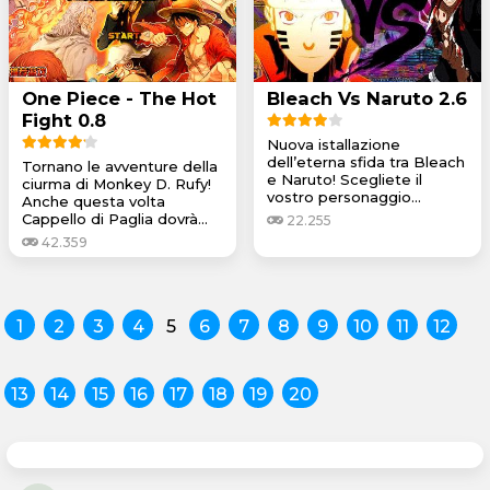
One Piece - The Hot
Bleach Vs Naruto 2.6
Fight 0.8
Nuova istallazione
dell’eterna sfida tra Bleach
Tornano le avventure della
e Naruto! Scegliete il
ciurma di Monkey D. Rufy!
vostro personaggio...
Anche questa volta
Cappello di Paglia dovrà...
22.255
42.359
1
2
3
4
5
6
7
8
9
10
11
12
13
14
15
16
17
18
19
20