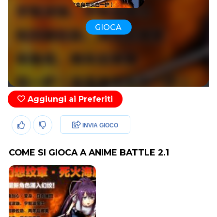
GIOCA
Aggiungi ai Preferiti
INVIA GIOCO
COME SI GIOCA A ANIME BATTLE 2.1