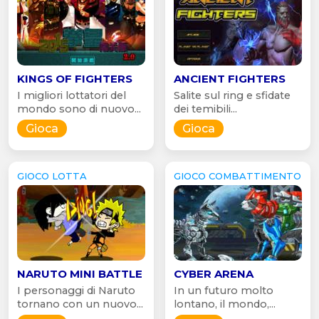
KINGS OF FIGHTERS
ANCIENT FIGHTERS
I migliori lottatori del
Salite sul ring e sfidate
mondo sono di nuovo...
dei temibili...
Gioca
Gioca
GIOCO LOTTA
GIOCO COMBATTIMENTO
NARUTO MINI BATTLE
CYBER ARENA
I personaggi di Naruto
In un futuro molto
tornano con un nuovo...
lontano, il mondo,...