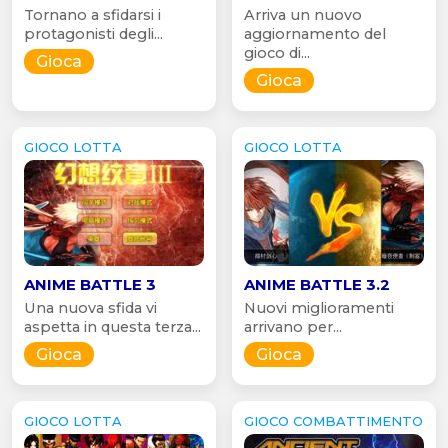
Tornano a sfidarsi i
Arriva un nuovo
protagonisti degli...
aggiornamento del
gioco di...
Gioca
Gioca
GIOCO LOTTA
GIOCO LOTTA
ANIME BATTLE 3
ANIME BATTLE 3.2
Una nuova sfida vi
Nuovi miglioramenti
aspetta in questa terza...
arrivano per...
Gioca
Gioca
GIOCO LOTTA
GIOCO COMBATTIMENTO