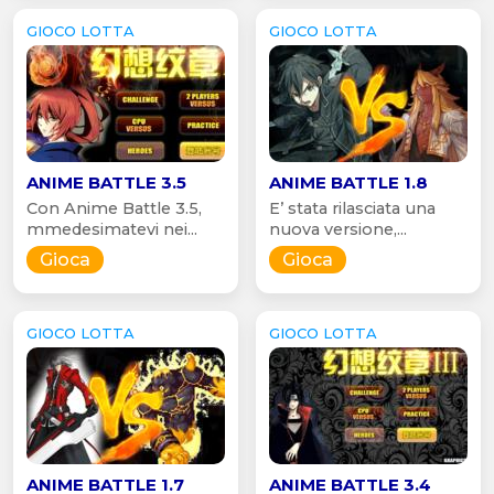
GIOCO LOTTA
GIOCO LOTTA
ANIME BATTLE 3.5
ANIME BATTLE 1.8
Con Anime Battle 3.5,
E’ stata rilasciata una
mmedesimatevi nei...
nuova versione,...
Gioca
Gioca
GIOCO LOTTA
GIOCO LOTTA
ANIME BATTLE 1.7
ANIME BATTLE 3.4